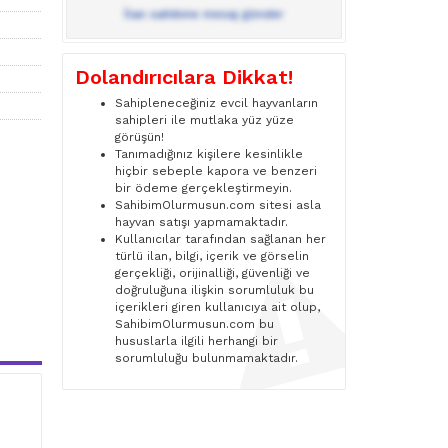
İlan sahibine mesaj gönder
Dolandırıcılara Dikkat!
Sahipleneceğiniz evcil hayvanların
sahipleri ile mutlaka yüz yüze
görüşün!
Tanımadığınız kişilere kesinlikle
hiçbir sebeple kapora ve benzeri
bir ödeme gerçekleştirmeyin.
SahibimOlurmusun.com sitesi asla
hayvan satışı yapmamaktadır.
Kullanıcılar tarafından sağlanan her
türlü ilan, bilgi, içerik ve görselin
gerçekliği, orijinalliği, güvenliği ve
doğruluğuna ilişkin sorumluluk bu
içerikleri giren kullanıcıya ait olup,
SahibimOlurmusun.com bu
hususlarla ilgili herhangi bir
sorumluluğu bulunmamaktadır.