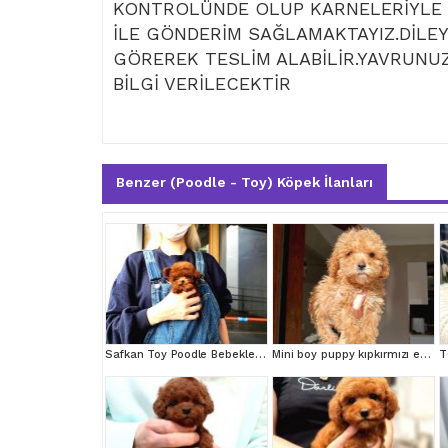
KONTROLÜNDE OLUP KARNELERİYLE T
İLE GÖNDERİM SAĞLAMAKTAYIZ.DİLEY
GÖREREK TESLİM ALABİLİR.YAVRUNUZ
BİLGİ VERİLECEKTİR
Benzer (Poodle - Toy) Köpek İlanları
Safkan Toy Poodle Bebeklerimiz
Mini boy puppy kıpkırmızı ev üretimi TOOY POODLE
T