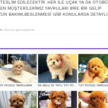
ESLİM EDİLECEKTİR .HER İLE UÇAK YA DA OTOB
EN MÜŞTERİLERİMİZ YAVRULARI BİRE BİR GELİP
UN BAKIMI,BESLENMESİ GİBİ KONULARDA DETAYLI
354 kez görüntülendi.
OY POODLE YAVRULARIM
EN AKILLI VE TATLI TOY POODLE BEBEKLERIMIZ
TOY POODLE YAVRULA