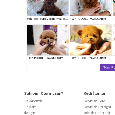
Mini boy puppy kıpkırmızı ev üretimi TOOY POODLE
TOY POODLE YAVRULARIM
T
TOY POODLE YAVRULARIM
TOY POODLE YAVRULARIM
T
Tüm Poo
Sahibim Olurmusun?
Kedi İlanları
Hakkımızda
Scottish Fold
Reklam
Scottish Straight
İletişim
British Shorthair