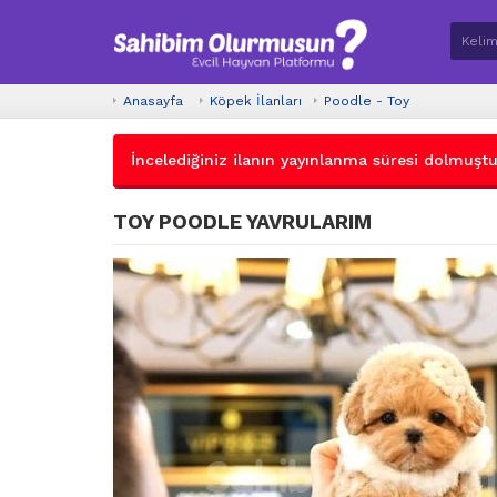
Anasayfa
Köpek İlanları
Poodle - Toy
İncelediğiniz ilanın yayınlanma süresi dolmuştur.
TOY POODLE YAVRULARIM