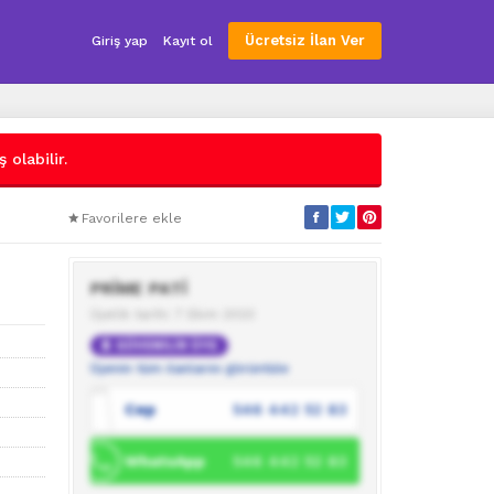
Ücretsiz İlan Ver
Giriş yap
Kayıt ol
 olabilir.
Favorilere ekle
PRİME PATİ
Üyelik tarihi: 7 Ekim 2023
GÜVENİLİR ÜYE
Üyenin tüm ilanlarını görüntüle
Cep
546 442 52 83
WhatsApp
546 442 52 83