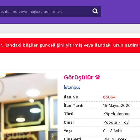
 İlandaki bilgiler güncelliğini yitirmiş veya ilandaki ürün satılmış
Görüşülür
İstanbul
İlan No
65064
İlan Tarihi
15 Mayıs 2026
Türü
Köpek İlanları
Cinsi
Poodle - Toy
Yaşı
0 - 3 Aylık
Cinsiyeti
Dişi & Erkek