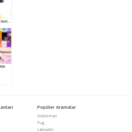
KOREAN TOY POODLE YAVRULARIM
RIM
lanları
Popüler Aramalar
Doberman
Pug
Labrador