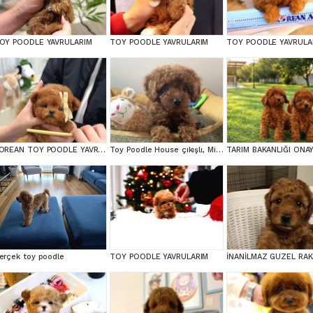
OY POODLE YAVRULARIM
TOY POODLE YAVRULARIM
TOY POODLE YAVRULA
KOREAN TOY POODLE YAVRULARIM
Toy Poodle House çıkışlı, Micro Boy Toy Poodle kızımız yeni ailesini arıyor
erçek toy poodle
TOY POODLE YAVRULARIM