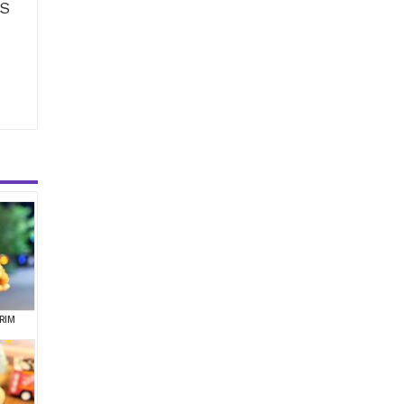
ÜS
RIM