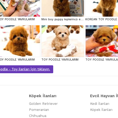
OY POODLE YAVRULARIM
Mini boy puppy kıpkırmızı ev üretimi yavrularımız TOOY POODLE
OY POODLE YAVRULARIM
TOY POODLE YAVRULARIM
TOY POODLE YAVRULA
dle - Toy ilanları İçin tıklayın.
Köpek İlanları
Evcil Hayvan İ
Golden Retriever
Kedi İlanları
Pomeranian
Köpek İlanları
Chihuahua