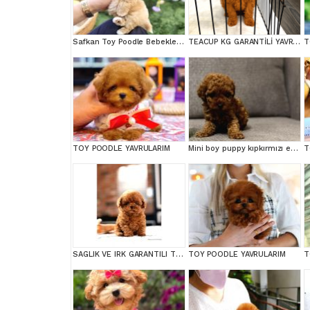
Safkan Toy Poodle Bebeklerimiz
TEACUP KG GARANTİLİ YAVRULAR
T
TOY POODLE YAVRULARIM
Mini boy puppy kıpkırmızı ev üretimi TOOY POODLE
T
SAGLIK VE IRK GARANTILI TOY POODLE YAVRULARIM
TOY POODLE YAVRULARIM