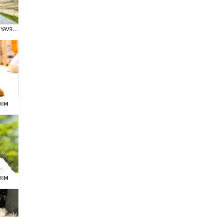
KOREAN TOY POODLE YAVRULARIMIZ
RIM
RIM