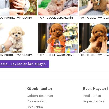
OY POODLE YAVRULARIM
TOY POODLE BEBEKLERİM
TOY POODLE YAVRULA
OY POODLE YAVRULARIM
TOY POODLE YAVRULARIM
TOY POODLE YAVRULA
dle - Toy ilanları İçin tıklayın.
Köpek İlanları
Evcil Hayvan İ
Golden Retriever
Kedi İlanları
Pomeranian
Köpek İlanları
Chihuahua