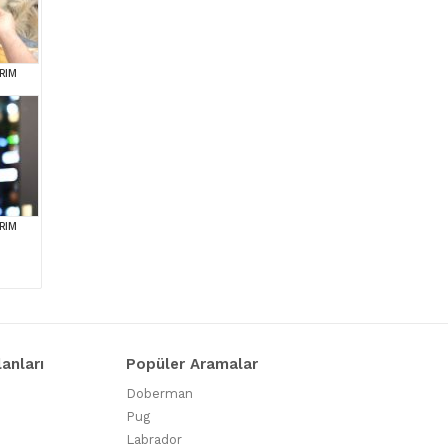
RIM
RIM
lanları
Popüler Aramalar
Doberman
Pug
Labrador