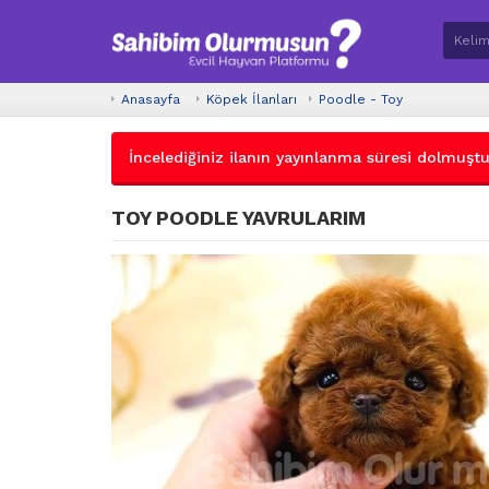
Anasayfa
Köpek İlanları
Poodle - Toy
İncelediğiniz ilanın yayınlanma süresi dolmuştur.
TOY POODLE YAVRULARIM