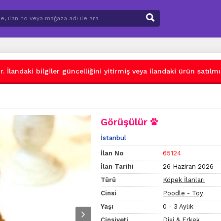
 İlandaki bilgiler güncelliğini yitirmiş veya ilandaki ürün satılmış
Görüşülür
İstanbul
İlan No
65124
İlan Tarihi
26 Haziran 2026
Türü
Köpek İlanları
Cinsi
Poodle - Toy
Yaşı
0 - 3 Aylık
Cinsiyeti
Dişi & Erkek