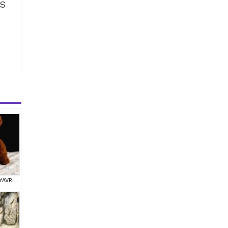
ÜS
TOY POODLE SEVİMLİ YAVRULAR EV ÜRETİMİ