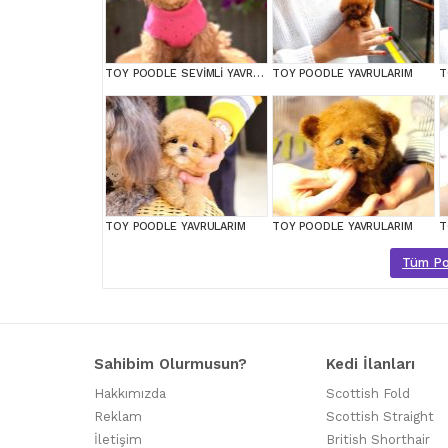
TOY POODLE SEVİMLİ YAVRULAR EV ÜRETİMİ
TOY POODLE YAVRULARIM
T
TOY POODLE YAVRULARIM
TOY POODLE YAVRULARIM
T
Tüm Poo
Sahibim Olurmusun?
Kedi İlanları
Hakkımızda
Scottish Fold
Reklam
Scottish Straight
İletişim
British Shorthair