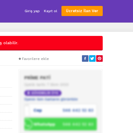
Ücretsiz İlan Ver
Giriş yap
Kayıt ol
 olabilir.
Favorilere ekle
PRİME PATİ
Üyelik tarihi: 7 Ekim 2023
GÜVENİLİR ÜYE
Üyenin tüm ilanlarını görüntüle
Cep
546 442 52 83
WhatsApp
546 442 52 83