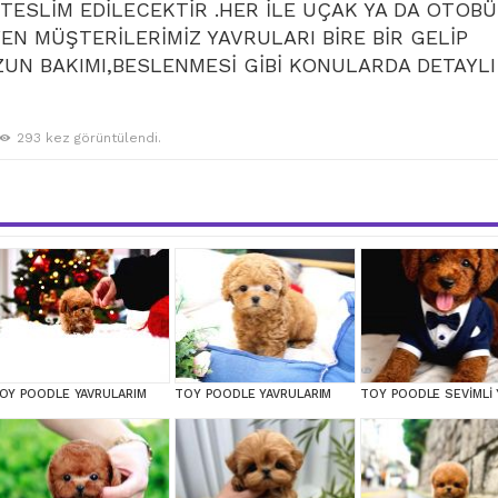
ESLİM EDİLECEKTİR .HER İLE UÇAK YA DA OTOB
EN MÜŞTERİLERİMİZ YAVRULARI BİRE BİR GELİP
UN BAKIMI,BESLENMESİ GİBİ KONULARDA DETAYLI
293 kez görüntülendi.
OY POODLE YAVRULARIM
TOY POODLE YAVRULARIM