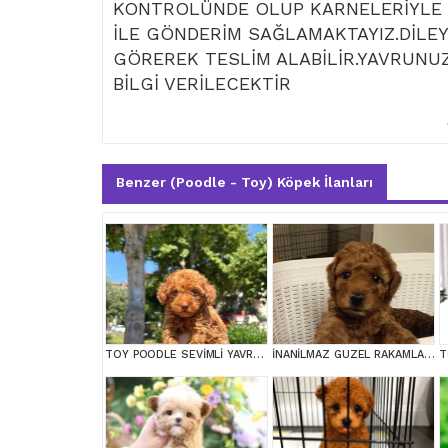
KONTROLÜNDE OLUP KARNELERİYLE T
İLE GÖNDERİM SAĞLAMAKTAYIZ.DİLEY
GÖREREK TESLİM ALABİLİR.YAVRUNUZ
BİLGİ VERİLECEKTİR
Benzer (Poodle - Toy) Köpek İlanları
TOY POODLE SEVİMLİ YAVRULAR EV ÜRETİMİ
İNANİLMAZ GUZEL RAKAMLARA GERÇEK TOY YAVRULAR
T