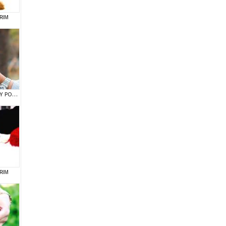
RIM
SHOW DUZEYDEKI TOY POODLE BEBEKLERIM
RIM