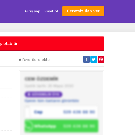
Ücretsiz İlan Ver
Giriş yap
Kayıt ol
 olabilir.
Favorilere ekle
CEM ÖZDEMİR
Üyelik tarihi: 25 Mayıs 2020
GÜVENİLİR ÜYE
Üyenin tüm ilanlarını görüntüle
Cep
539 436 88 90
WhatsApp
539 436 88 90