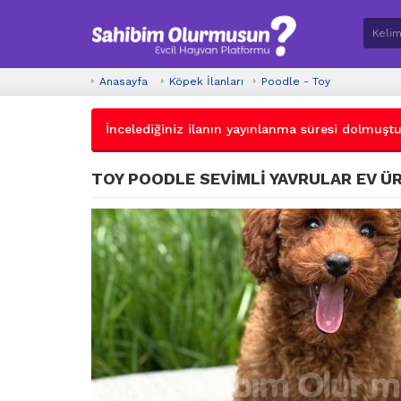
Anasayfa
Köpek İlanları
Poodle - Toy
İncelediğiniz ilanın yayınlanma süresi dolmuştur.
TOY POODLE SEVİMLİ YAVRULAR EV Ü