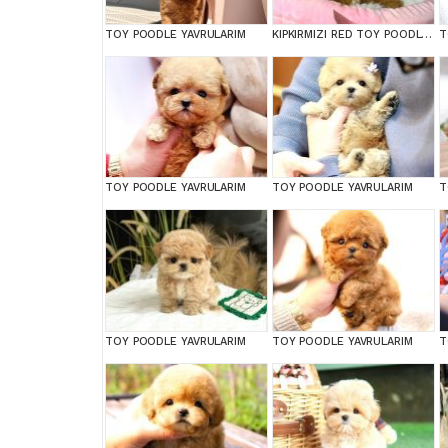
TOY POODLE YAVRULARIM
KIPKIRMIZI RED TOY POODLE SEVİMLİ YAVRULAR
T
TOY POODLE YAVRULARIM
TOY POODLE YAVRULARIM
T
TOY POODLE YAVRULARIM
TOY POODLE YAVRULARIM
T