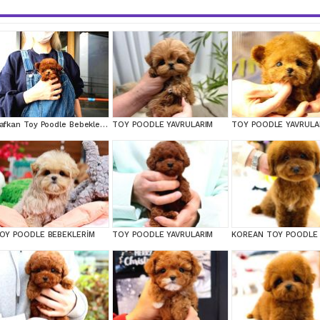
Safkan Toy Poodle Bebeklerimiz
TOY POODLE YAVRULARIM
TOY POODLE YAVRULA
OY POODLE BEBEKLERİM
TOY POODLE YAVRULARIM