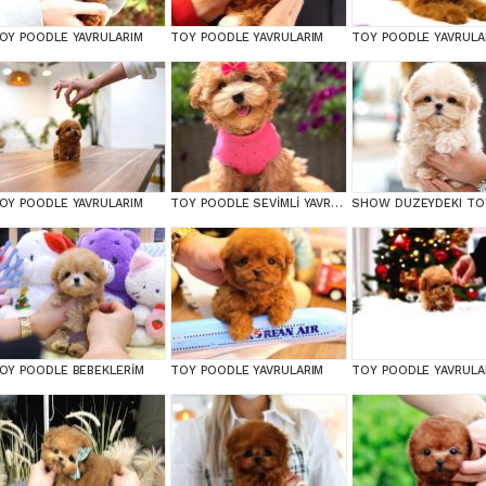
OY POODLE YAVRULARIM
TOY POODLE YAVRULARIM
TOY POODLE YAVRULA
OY POODLE YAVRULARIM
TOY POODLE SEVİMLİ YAVRULAR EV ÜRETİMİ
OY POODLE BEBEKLERİM
TOY POODLE YAVRULARIM
TOY POODLE YAVRULA