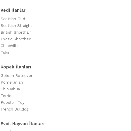
Kedi İlanları
Scottish Fold
Scottish Straight
British Shorthair
Exotic Shorthair
Chinchilla
Tekir
Köpek İlanları
Golden Retriever
Pomeranian
Chihuahua
Terrier
Poodle - Toy
French Bulldog
Evcil Hayvan İlanları