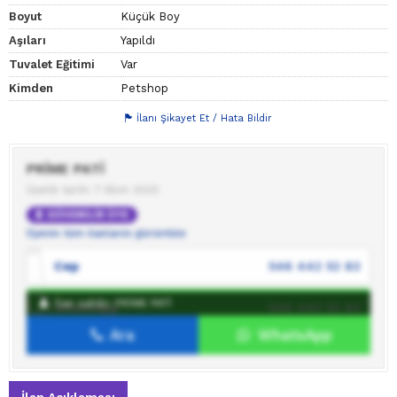
Boyut
Küçük Boy
Aşıları
Yapıldı
Tuvalet Eğitimi
Var
Kimden
Petshop
İlanı Şikayet Et / Hata Bildir
PRİME PATİ
Üyelik tarihi: 7 Ekim 2023
GÜVENİLİR ÜYE
Üyenin tüm ilanlarını görüntüle
Cep
546 442 52 83
İlan sahibi: PRİME PATİ
WhatsApp
546 442 52 83
Ara
WhatsApp
İlan sahibine mesaj gönder