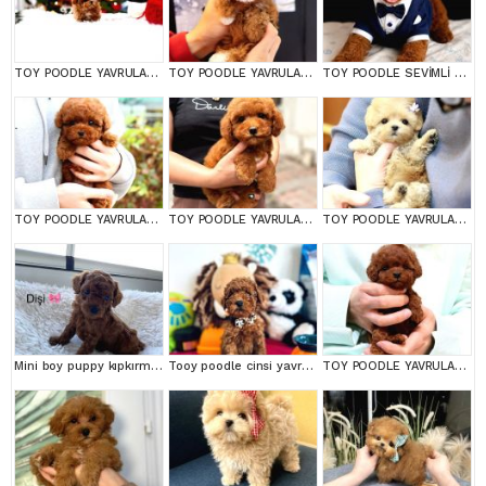
TOY POODLE YAVRULARIM
TOY POODLE YAVRULARIM
TOY POODLE SEVİMLİ YAVRULAR EV ÜRETİMİ
TOY POODLE YAVRULARIM
TOY POODLE YAVRULARIM
TOY POODLE YAVRULARIM
Mini boy puppy kıpkırmızı ev üretimi TOOY POODLE
Tooy poodle cinsi yavrular DİŞİ erkek mevcuttur
TOY POODLE YAVRULARIM