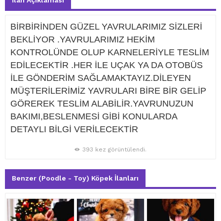
İlan Açıklaması
BİRBİRİNDEN GÜZEL YAVRULARIMIZ SİZLERİ
BEKLİYOR .YAVRULARIMIZ HEKİM
KONTROLÜNDE OLUP KARNELERİYLE TESLİM
EDİLECEKTİR .HER İLE UÇAK YA DA OTOBÜS
İLE GÖNDERİM SAĞLAMAKTAYIZ.DİLEYEN
MÜŞTERİLERİMİZ YAVRULARI BİRE BİR GELİP
GÖREREK TESLİM ALABİLİR.YAVRUNUZUN
BAKIMI,BESLENMESİ GİBİ KONULARDA
DETAYLI BİLGİ VERİLECEKTİR
393 kez görüntülendi.
Benzer (Poodle - Toy) Köpek İlanları