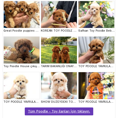
Great Poodle puppies are waiting for you!
KOREAN TOY POODLE YAVRULARIM
Safkan Toy Poodle Bebeklerimiz
Toy Poodle House çıkışlı, Micro Boy Toy Poodle kızımız yeni ailesini arıyor
TARIM BAKANLIĞI ONAYLI A KALİTE TOY YAVRULAR
TOY POODLE YAVRULARIM
TOY POODLE YAVRULARIM
SHOW DUZEYDEKI TOY POODLE BEBEKLERIM
TOY POODLE YAVRULARIM
Tüm Poodle - Toy ilanları İçin tıklayın.