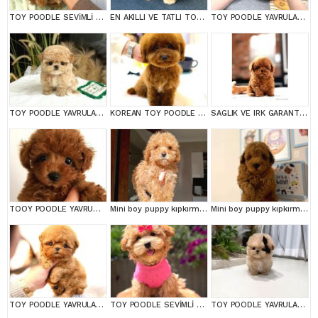
TOY POODLE SEVİMLİ YAVRULAR EV ÜRETİMİ
EN AKILLI VE TATLI TOY POODLE BEBEKLERIMIZ
TOY POODLE YAVRULARIM
TOY POODLE YAVRULARIM
KOREAN TOY POODLE YAVRULARIM
SAGLIK VE IRK GARANTILI TOY POODLE YAVRULARIM
TOOY POODLE YAVRUMUZ 0 TEACUP
Mini boy puppy kıpkırmızı ev üretimi TOOY POODLE
Mini boy puppy kıpkırmızı ev üretimi yavrularımız TOOY POODLE
TOY POODLE YAVRULARIM
TOY POODLE SEVİMLİ YAVRULAR EV ÜRETİMİ
TOY POODLE YAVRULARIM