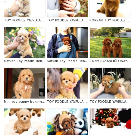
TOY POODLE YAVRULARIM
TOY POODLE YAVRULARIM
KOREAN TOY POODLE YAVRULARIM
Safkan Toy Poodle Bebeklerimiz
Safkan Toy Poodle Bebeklerimiz
TARIM BAKANLIĞI ONAYLI A KALİTE TOY YAVRULAR
Mini boy puppy kıpkırmızı ev üretimi TOOY POODLE
TOY POODLE YAVRULARIM
TOY POODLE YAVRULARIM