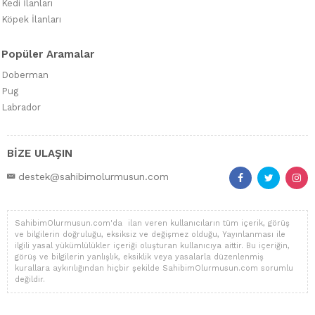
Kedi İlanları
Köpek İlanları
Popüler Aramalar
Doberman
Pug
Labrador
BİZE ULAŞIN
destek@sahibimolurmusun.com
SahibimOlurmusun.com'da ilan veren kullanıcıların tüm içerik, görüş
ve bilgilerin doğruluğu, eksiksiz ve değişmez olduğu, Yayınlanması ile
ilgili yasal yükümlülükler içeriği oluşturan kullanıcıya aittir. Bu içeriğin,
görüş ve bilgilerin yanlışlık, eksiklik veya yasalarla düzenlenmiş
kurallara aykırılığından hiçbir şekilde SahibimOlurmusun.com sorumlu
değildir.