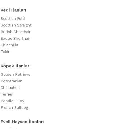
Kedi İlanları
Scottish Fold
Scottish Straight
British Shorthair
Exotic Shorthair
Chinchilla
Tekir
Köpek İlanları
Golden Retriever
Pomeranian
Chihuahua
Terrier
Poodle - Toy
French Bulldog
Evcil Hayvan İlanları