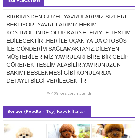
İlan Açıklaması
BİRBİRİNDEN GÜZEL YAVRULARIMIZ SİZLERİ
BEKLİYOR .YAVRULARIMIZ HEKİM
KONTROLÜNDE OLUP KARNELERİYLE TESLİM
EDİLECEKTİR .HER İLE UÇAK YA DA OTOBÜS
İLE GÖNDERİM SAĞLAMAKTAYIZ.DİLEYEN
MÜŞTERİLERİMİZ YAVRULARI BİRE BİR GELİP
GÖREREK TESLİM ALABİLİR.YAVRUNUZUN
BAKIMI,BESLENMESİ GİBİ KONULARDA
DETAYLI BİLGİ VERİLECEKTİR
409 kez görüntülendi.
Benzer (Poodle - Toy) Köpek İlanları