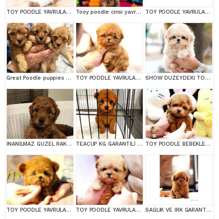
TOY POODLE YAVRULARIM
Tooy poodle cinsi yavrular DİŞİ erkek mevcuttur
TOY POODLE YAVRULARIM
Great Poodle puppies are waiting for you!
TOY POODLE YAVRULARIM
SHOW DUZEYDEKI TOY POODLE BEBEKLERIM
İNANİLMAZ GUZEL RAKAMLARA GERÇEK TOY YAVRULAR
TEACUP KG GARANTİLİ YAVRULAR
TOY POODLE BEBEKLERİM
TOY POODLE YAVRULARIM
TOY POODLE YAVRULARIM
SAGLIK VE IRK GARANTILI TOY POODLE YAVRULARIM