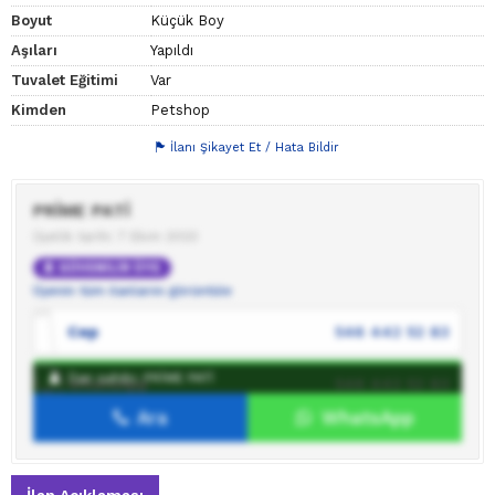
Boyut
Küçük Boy
Aşıları
Yapıldı
Tuvalet Eğitimi
Var
Kimden
Petshop
İlanı Şikayet Et / Hata Bildir
PRİME PATİ
Üyelik tarihi: 7 Ekim 2023
GÜVENİLİR ÜYE
Üyenin tüm ilanlarını görüntüle
Cep
546 442 52 83
İlan sahibi: PRİME PATİ
WhatsApp
546 442 52 83
Ara
WhatsApp
İlan sahibine mesaj gönder