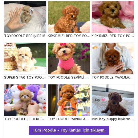
TOYPOODLE BEBİŞLERİM
KIPKIRMIZI RED TOY POODLE SEVİMLİ YAVRULAR
KIPKIRMIZI RED TOY POODLE SEVİMLİ YAVRULAR
SUPER STAR TOY POODLE YAVRULARIM
TOY POODLE SEVİMLİ YAVRULAR EV ÜRETİMİ
TOY POODLE YAVRULARIM
TOY POODLE BEBEKLERİM
TOY POODLE YAVRULARIM
Mini boy puppy kıpkırmızı ev üretimi TOOY POODLE
Tüm Poodle - Toy ilanları İçin tıklayın.