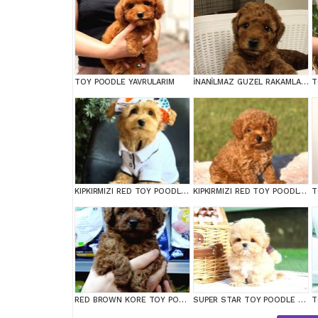
TOY POODLE YAVRULARIM
İNANİLMAZ GUZEL RAKAMLARA GERÇEK TOY YAVRULAR
T
KIPKIRMIZI RED TOY POODLE SEVİMLİ YAVRULAR
KIPKIRMIZI RED TOY POODLE SEVİMLİ YAVRULAR
RED BROWN KORE TOY POODEL BEBEKLERİMİZ BAKIRKÖY
SUPER STAR TOY POODLE YAVRULARIM
T