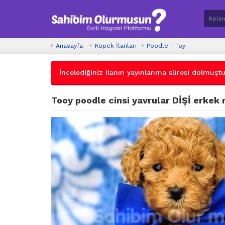
Anasayfa
Köpek İlanları
Poodle - Toy
İncelediğiniz ilanın yayınlanma süresi dolmuştur.
Tooy poodle cinsi yavrular DİŞİ erkek