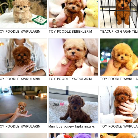
OY POODLE YAVRULARIM
TOY POODLE BEBEKLERİM
OY POODLE YAVRULARIM
TOY POODLE YAVRULARIM
TOY POODLE YAVRULA
OY POODLE YAVRULARIM
Mini boy puppy kıpkırmızı ev üretimi TOOY POODLE
TOY POODLE YAVRULA