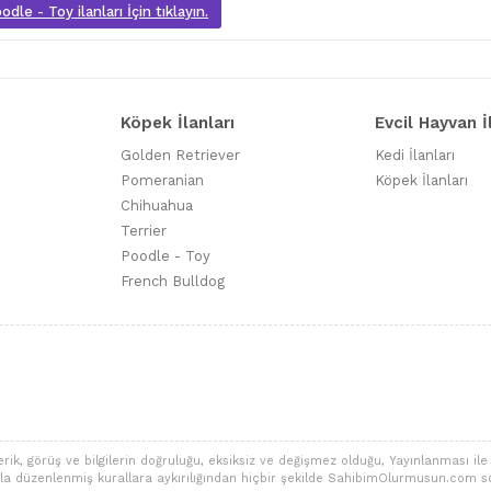
dle - Toy ilanları İçin tıklayın.
Köpek İlanları
Evcil Hayvan İ
Golden Retriever
Kedi İlanları
Pomeranian
Köpek İlanları
Chihuahua
Terrier
Poodle - Toy
French Bulldog
 görüş ve bilgilerin doğruluğu, eksiksiz ve değişmez olduğu, Yayınlanması ile ilgi
alarla düzenlenmiş kurallara aykırılığından hiçbir şekilde SahibimOlurmusun.com s