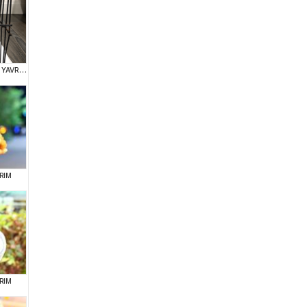
TEACUP KG GARANTİLİ YAVRULAR
RIM
RIM