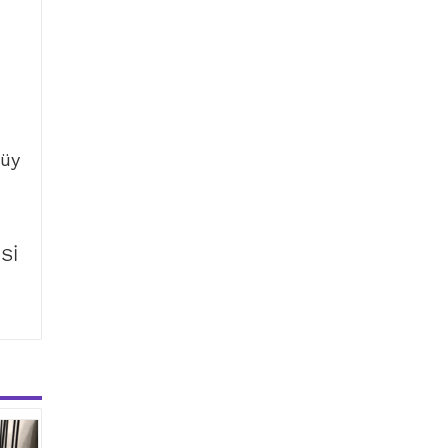
tüy
Sİ