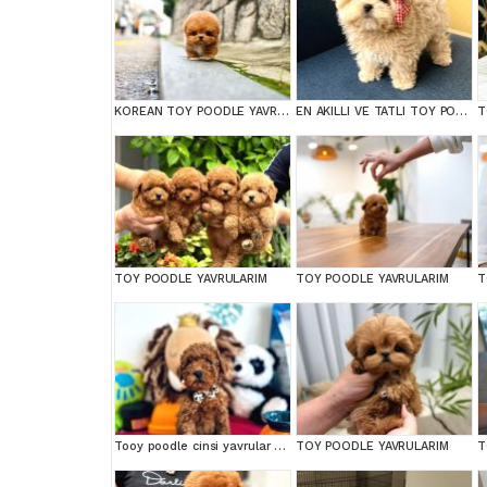
KOREAN TOY POODLE YAVRULARIMIZ
EN AKILLI VE TATLI TOY POODLE BEBEKLERIMIZ
T
TOY POODLE YAVRULARIM
TOY POODLE YAVRULARIM
T
Tooy poodle cinsi yavrular DİŞİ erkek mevcuttur
TOY POODLE YAVRULARIM
T