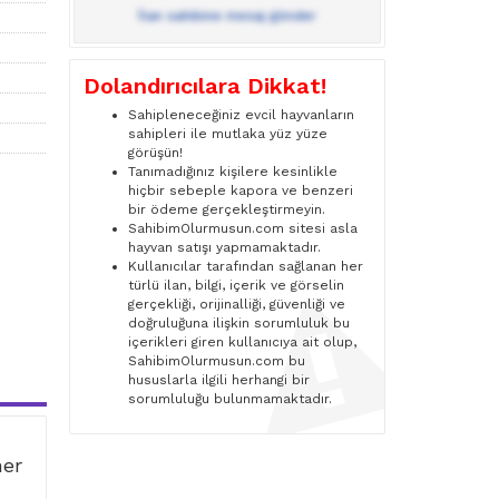
İlan sahibine mesaj gönder
Dolandırıcılara Dikkat!
Sahipleneceğiniz evcil hayvanların
sahipleri ile mutlaka yüz yüze
görüşün!
Tanımadığınız kişilere kesinlikle
hiçbir sebeple kapora ve benzeri
bir ödeme gerçekleştirmeyin.
SahibimOlurmusun.com sitesi asla
hayvan satışı yapmamaktadır.
Kullanıcılar tarafından sağlanan her
türlü ilan, bilgi, içerik ve görselin
gerçekliği, orijinalliği, güvenliği ve
doğruluğuna ilişkin sorumluluk bu
içerikleri giren kullanıcıya ait olup,
SahibimOlurmusun.com bu
hususlarla ilgili herhangi bir
sorumluluğu bulunmamaktadır.
ner