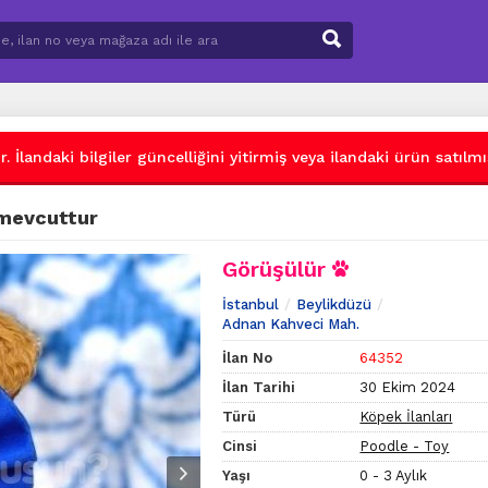
 İlandaki bilgiler güncelliğini yitirmiş veya ilandaki ürün satılmış
 mevcuttur
Görüşülür
İstanbul
Beylikdüzü
Adnan Kahveci Mah.
İlan No
64352
İlan Tarihi
30 Ekim 2024
Türü
Köpek İlanları
Cinsi
Poodle - Toy
Yaşı
0 - 3 Aylık