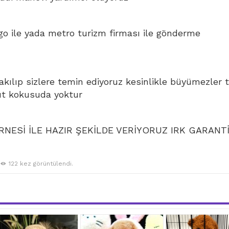
go ile yada metro turizm firması ile gönderme
bakılıp sizlere temin ediyoruz kesinlikle büyümezler 
ut kokusuda yoktur
NESİ İLE HAZIR ŞEKİLDE VERİYORUZ IRK GARANTİ
122 kez görüntülendi.