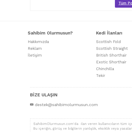
Tüm Poo
Sahibim Olurmusun?
Kedi İlanları
Hakkımızda
Scottish Fold
Reklam
Scottish Straight
İletişim
British Shorthair
Exotic Shorthair
Chinchilla
Tekir
BİZE ULAŞIN
destek@sahibimolurmusun.com
SahibimOlurmusun.com'da ilan veren kullanıcıların tüm içerik,
Bu içeriğin, görüş ve bilgilerin yanlışlık, eksiklik veya yas