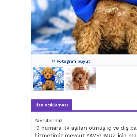
Fotoğrafı büyüt
İlan Açıklaması
Yavrularımız
0 numara ilk aşıları olmuş iç ve dış par
hizmetimiz mevcut YAVRUMUZ için mad