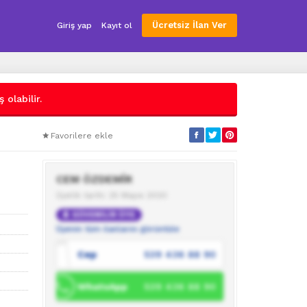
Ücretsiz İlan Ver
Giriş yap
Kayıt ol
 olabilir.
Favorilere ekle
CEM ÖZDEMİR
Üyelik tarihi: 25 Mayıs 2020
GÜVENİLİR ÜYE
Üyenin tüm ilanlarını görüntüle
Cep
539 436 88 90
WhatsApp
539 436 88 90