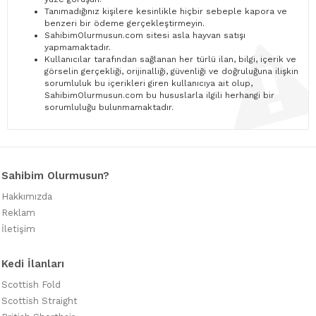
Tanımadığınız kişilere kesinlikle hiçbir sebeple kapora ve
benzeri bir ödeme gerçekleştirmeyin.
SahibimOlurmusun.com sitesi asla hayvan satışı
yapmamaktadır.
Kullanıcılar tarafından sağlanan her türlü ilan, bilgi, içerik ve
görselin gerçekliği, orijinalliği, güvenliği ve doğruluğuna ilişkin
sorumluluk bu içerikleri giren kullanıcıya ait olup,
SahibimOlurmusun.com bu hususlarla ilgili herhangi bir
sorumluluğu bulunmamaktadır.
Sahibim Olurmusun?
Hakkımızda
Reklam
İletişim
Kedi İlanları
Scottish Fold
Scottish Straight