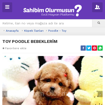
Anasayfa
Köpek İlanları
Poodle - Toy
TOY POODLE BEBEKLERİM
Favorilere ekle