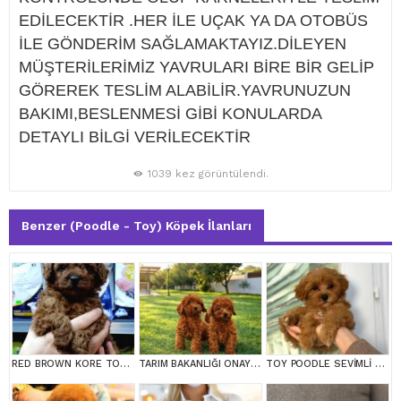
EDİLECEKTİR .HER İLE UÇAK YA DA OTOBÜS
İLE GÖNDERİM SAĞLAMAKTAYIZ.DİLEYEN
MÜŞTERİLERİMİZ YAVRULARI BİRE BİR GELİP
GÖREREK TESLİM ALABİLİR.YAVRUNUZUN
BAKIMI,BESLENMESİ GİBİ KONULARDA
DETAYLI BİLGİ VERİLECEKTİR
1039 kez görüntülendi.
Benzer (Poodle - Toy) Köpek İlanları
RED BROWN KORE TOY POODEL BEBEKLERİMİZ BAKIRKÖY
TARIM BAKANLIĞI ONAYLI A KALİTE TOY YAVRULAR
TOY POODLE SEVİMLİ YAVRULAR EV ÜRETİMİ