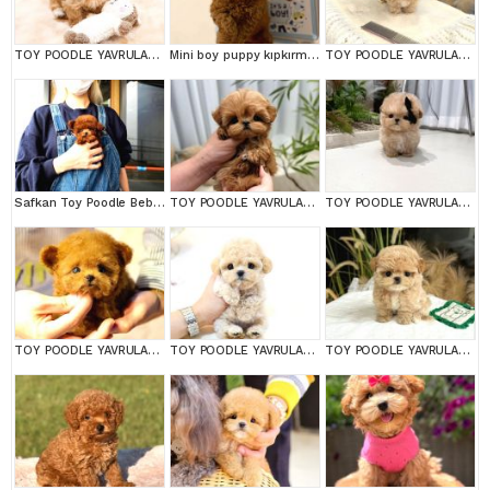
TOY POODLE YAVRULARIM
Mini boy puppy kıpkırmızı ev üretimi yavrularımız TOOY POODLE
TOY POODLE YAVRULARIM
Safkan Toy Poodle Bebeklerimiz
TOY POODLE YAVRULARIM
TOY POODLE YAVRULARIM
TOY POODLE YAVRULARIM
TOY POODLE YAVRULARIM
TOY POODLE YAVRULARIM