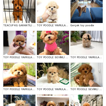
TEACUP KG GARANTİLİ YAVRULAR
TOY POODLE YAVRULARIM
Gerçek toy poodle
TOY POODLE YAVRULARIM
TOY POODLE SEVİMLİ YAVRULAR EV ÜRETİMİ
TOY POODLE YAVRULARIM
TOY POODLE YAVRULARIM
TOY POODLE YAVRULARIM
TOY POODLE SEVİMLİ YAVRULAR EV ÜRETİMİ