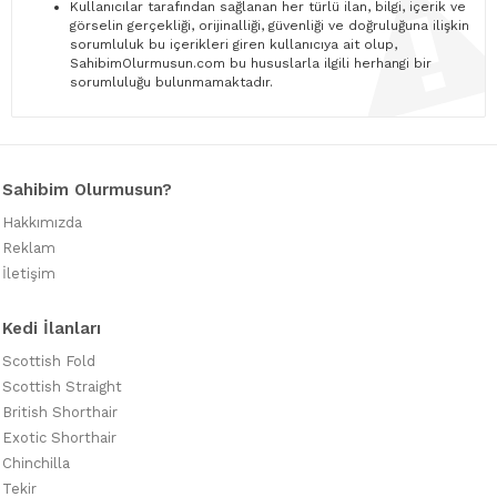
Kullanıcılar tarafından sağlanan her türlü ilan, bilgi, içerik ve
görselin gerçekliği, orijinalliği, güvenliği ve doğruluğuna ilişkin
sorumluluk bu içerikleri giren kullanıcıya ait olup,
SahibimOlurmusun.com bu hususlarla ilgili herhangi bir
sorumluluğu bulunmamaktadır.
Sahibim Olurmusun?
Hakkımızda
Reklam
İletişim
Kedi İlanları
Scottish Fold
Scottish Straight
British Shorthair
Exotic Shorthair
Chinchilla
Tekir