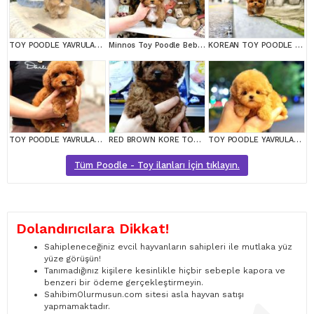
TOY POODLE YAVRULARIM
Minnos Toy Poodle Bebeklerimiz
KOREAN TOY POODLE YAVRULARIMIZ
TOY POODLE YAVRULARIM
RED BROWN KORE TOY POODEL BEBEKLERİMİZ BAKIRKÖY
TOY POODLE YAVRULARIM
Tüm Poodle - Toy ilanları İçin tıklayın.
Dolandırıcılara Dikkat!
Sahipleneceğiniz evcil hayvanların sahipleri ile mutlaka yüz
yüze görüşün!
Tanımadığınız kişilere kesinlikle hiçbir sebeple kapora ve
benzeri bir ödeme gerçekleştirmeyin.
SahibimOlurmusun.com sitesi asla hayvan satışı
yapmamaktadır.