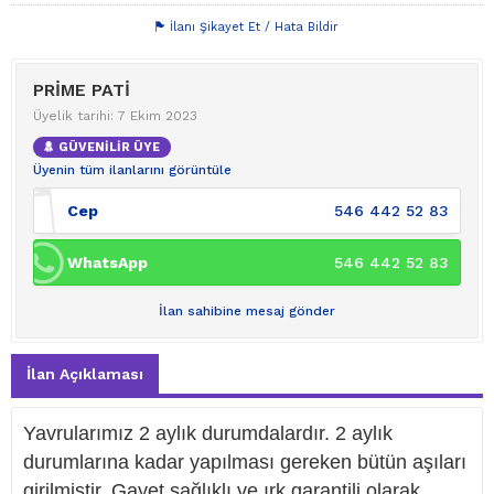
İlanı Şikayet Et / Hata Bildir
PRİME PATİ
Üyelik tarihi: 7 Ekim 2023
GÜVENİLİR ÜYE
Üyenin tüm ilanlarını görüntüle
Cep
546 442 52 83
WhatsApp
546 442 52 83
İlan sahibine mesaj gönder
İlan Açıklaması
Yavrularımız 2 aylık durumdalardır. 2 aylık
durumlarına kadar yapılması gereken bütün aşıları
girilmiştir. Gayet sağlıklı ve ırk garantili olarak