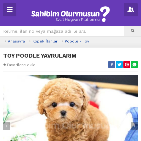
Anasayfa
Köpek İlanları
Poodle - Toy
TOY POODLE YAVRULARIM
Favorilere ekle