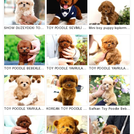
SHOW DUZEYDEKI TOY POODLE BEBEKLERIM
TOY POODLE SEVİMLİ YAVRULAR EV ÜRETİMİ
Mini boy puppy kıpkırmızı ev üretimi TOOY POODLE
TOY POODLE BEBEKLERİM
TOY POODLE YAVRULARIM
TOY POODLE YAVRULARIM
TOY POODLE YAVRULARIM
KOREAN TOY POODLE YAVRULARIM
Safkan Toy Poodle Bebeklerimiz