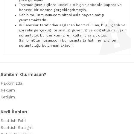
Tanımadığınız kişilere kesinlikle hiçbir sebeple kapora ve
benzeri bir ödeme gerçekleştirmeyin.
SahibimOlurmusun.com sitesi asla hayvan satışı
yapmamaktadır.
Kullanıcılar tarafından sağlanan her türlü ilan, bilgi, içerik ve
görselin gerçekliği, orijinalliği, güvenliği ve doğruluğuna ilişkin
sorumluluk bu içerikleri giren kullanıcıya ait olup,
SahibimOlurmusun.com bu hususlarla ilgili herhangi bir
sorumluluğu bulunmamaktadır.
Sahibim Olurmusun?
Hakkımızda
Reklam
İletişim
Kedi İlanları
Scottish Fold
Scottish Straight