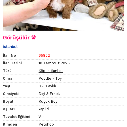
Görüşülür
İstanbul
İlan No
65852
İlan Tarihi
10 Temmuz 2026
Türü
Köpek İlanları
Cinsi
Poodle - Toy
Yaşı
0 - 3 Aylık
Cinsiyeti
Dişi & Erkek
Boyut
Küçük Boy
Aşıları
Yapıldı
Tuvalet Eğitimi
Var
Kimden
Petshop