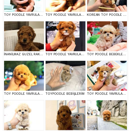
TOY POODLE YAVRULARIM
TOY POODLE YAVRULARIM
KOREAN TOY POODLE YAVRULARIM
İNANİLMAZ GUZEL RAKAMLARA GERÇEK TOY YAVRULAR
TOY POODLE YAVRULARIM
TOY POODLE BEBEKLERİM
TOY POODLE YAVRULARIM
TOYPOODLE BEBİŞLERİM
TOY POODLE YAVRULARIM