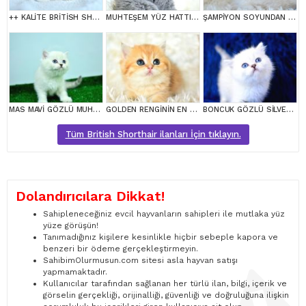
++ KALİTE BRİTİSH SHORTHAİR
MUHTEŞEM YÜZ HATTINA SAHİP GRİ BRİTİSH SHORTHAİR YAVRUMUZ
ŞAMPİYON SOYUNDAN LYNX BRİTİSH SHORTHAİR
MAS MAVİ GÖZLÜ MUHTEŞEM BRİTİSH SHORTHAİR
GOLDEN RENGİNİN EN GÜZEL TONU NY11 BRİTİSH SHORTHAİR
BONCUK GÖZLÜ SİLVER BRİTİSH SHORTHAİR NS1133
Tüm British Shorthair ilanları İçin tıklayın.
Dolandırıcılara Dikkat!
Sahipleneceğiniz evcil hayvanların sahipleri ile mutlaka yüz
yüze görüşün!
Tanımadığınız kişilere kesinlikle hiçbir sebeple kapora ve
benzeri bir ödeme gerçekleştirmeyin.
SahibimOlurmusun.com sitesi asla hayvan satışı
yapmamaktadır.
Kullanıcılar tarafından sağlanan her türlü ilan, bilgi, içerik ve
görselin gerçekliği, orijinalliği, güvenliği ve doğruluğuna ilişkin