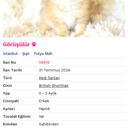
Görüşülür
İstanbul
Şişli
Fulya Mah.
İlan No
56819
İlan Tarihi
31 Temmuz 2026
Türü
Kedi İlanları
Cinsi
British Shorthair
Yaşı
0 - 2 Aylık
Cinsiyeti
Erkek
Aşıları
Yapıldı
Tuvalet Eğitimi
Var
Kimden
Sahibinden