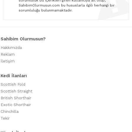
sorumluluk bu içerikleri giren kullanıcıya ait olup,
SahibimOlurmusun.com bu hususlarla ilgili herhangi bir
sorumluluğu bulunmamaktadır.
Sahibim Olurmusun?
Hakkımızda
Reklam
İletişim
Kedi İlanları
Scottish Fold
Scottish Straight
British Shorthair
Exotic Shorthair
Chinchilla
Tekir