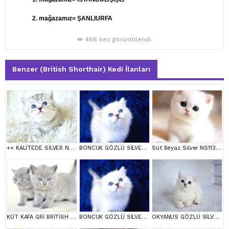
2. mağazamız= ŞANLIURFA
466 kez görüntülendi.
Benzer (British Shorthair) Kedi İlanları
++ KALİTEDE SİLVER NS24 BRİTİSH SHORTHAİR
BONCUK GÖZLÜ SİLVER BRİTİSH SHORTHAİR NS1133
Süt Beyaz Silver NS1133 British Shorthair
KÜT KAFA GRİ BRİTİSH SHORTHAİR YAVRULARIMIZ
BONCUK GÖZLÜ SİLVER BRİTİSH SHORTHAİR NS1133
OKYANUS GÖZLÜ SİLVER POİNT BRİTİSH SHORTHAİR YAVRUMUZ