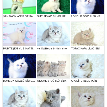
ŞAMPİYON ANNE VE BABANI YAVRUSU NY11 GOLDEN BRİTİSH SHORTHAİR YAVRUMUZ
SÜT BEYAZ SİLVER BRTİSH SHORTHAİR NS1133
BONCUK GÖZLÜ SİLVER BRİTİSH SHORTHAİR NS1133
MUHTEŞEM YÜZ HATTI SİLVER BRİTİSH SHORTHAİRNS1133
++ Kalitede british shorthair
TOPAÇ KAFA LİLAC BRİTİSH SHORTHAİR
BONCUK GÖZLÜ SİLVER BRİTİSH SHORTHAİR NS1133
OKYANUS GÖZLÜ SİLVER POİNT BRİTİSH SHORTHAİR YAVRUMUZ
A KALİTE BLUE POİNT BRİTİSH SHORTHAİR