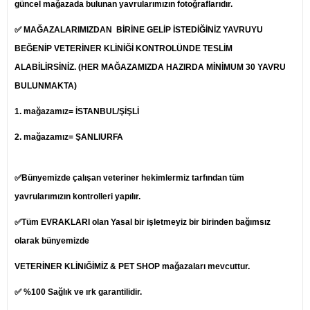
güncel mağazada bulunan yavrularımızın fotoğraflarıdır.
✅ MAĞAZALARIMIZDAN BİRİNE GELİP İSTEDİĞİNİZ YAVRUYU
BEĞENİP
VETERİNER
KLİNİĞİ KONTROLÜNDE TESLİM
ALABİLİRSİNİZ. (HER MAĞAZAMIZDA HAZIRDA MİNİMUM 30 YAVRU
BULUNMAKTA)
1.
mağazamız= İSTANBUL/ŞİŞLİ
2. mağazamız= ŞANLIURFA
✅Bünyemizde çalışan veteriner hekimlermiz tarfından tüm
yavrularımızın kontrolleri yapılır.
✅Tüm EVRAKLARI olan Yasal bir işletmeyiz bir birinden bağımsız
olarak bünyemizde
VETERİNER KLİNiĞİMİZ & PET SHOP mağazaları mevcuttur.
✅ %100 Sağlık ve ırk garantilidir.