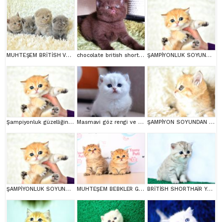
MUHTEŞEM BRİTİSH VE SCOTTİSH YAVRULAR
chocolate british shortair
ŞAMPİYONLUK SOYUNDAN NY11 GOLDEN BRİTİSH SHORTHAİR
Şampiyonluk güzelliğinde ny11 golden british shorthair
Masmavi göz rengi ve Bem beyaz tüyleri ile Silver British Shortair
ŞAMPİYON SOYUNDAN GOLDEN NY11 BRİTİSH SHORTHAİR YAVRUMUZ erkek
ŞAMPİYONLUK SOYUNDAN NY11 GOLDEN BRİTİSH SHORTHAİR
MUHTEŞEM BEBKLER GOLDEN BRİTİSH SHORTHAİR
BRİTİSH SHORTHAİR YAVRUMUZ