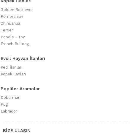
Köpek İlanları
Golden Retriever
Pomeranian
Chihuahua
Terrier
Poodle - Toy
French Bulldog
Evcil Hayvan İlanları
Kedi İlanları
Köpek İlanları
Popüler Aramalar
Doberman
Pug
Labrador
BİZE ULAŞIN