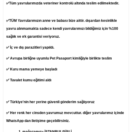
✅Tüm yavrularımızda veteriner kontrolü altında teslim edilmektedir.
✅TÜM Yavrularımızın anne ve babası bize aittir. dışardan kesinlikle
yavru alınmamakta sadece kendi yavrularımızı bildiğimiz için %100
sağlık ve ırk garantisi veriyoruz.
✅ İç ve dış parazitleri yapıldı.
✅ Avrupa birliğne uyumlu Pet Pasaport kimliğiyle birlikte teslim
✅ Kuru mama yemeye başladı
✅ Tuvalet kumu eğitimi aldı
✅ Türkiye'nin her yerine güvenli gönderim sağlıyoruz
✅ Her renk her cinsden yavrumuz mevcuttur. diğer yavrularımız içinde
WhatsApp dan iletişime geçebilirsiniz.
1.
mağazamız= İSTANBUL/ŞİŞLİ