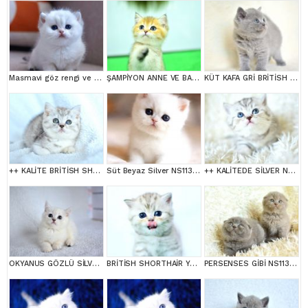
Masmavi göz rengi ve Bem beyaz tüyleri ile Silver British Shortair
ŞAMPİYON ANNE VE BABANI YAVRUSU NY11 GOLDEN BRİTİSH SHORTHAİR YAVRUMUZ
KÜT KAFA GRİ BRİTİSH SHORTHAİR
++ KALİTE BRİTİSH SHORTHAİR
Süt Beyaz Silver NS1133 British Shorthair
++ KALİTEDE SİLVER NS24 BRİTİSH SHORTHAİR
OKYANUS GÖZLÜ SİLVER POİNT BRİTİSH SHORTHAİR YAVRUMUZ
BRİTİSH SHORTHAİR YAVRUMUZ
PERSENSES GİBİ NS1133 BRİTİSH SHORTHAİR YAVRUMUZ