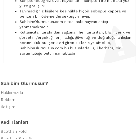
Sahipleneceğiniz evcil hayvanların sahipleri ile mutlaka yüz
yüze görüşün!
Tanımadığınız kişilere kesinlikle hiçbir sebeple kapora ve
benzeri bir ödeme gerçekleştirmeyin.
SahibimOlurmusun.com sitesi asla hayvan satışı
yapmamaktadır.
Kullanıcılar tarafından sağlanan her türlü ilan, bilgi, içerik ve
görselin gerçekliği, orijinalliği, güvenliği ve doğruluğuna ilişkin
sorumluluk bu içerikleri giren kullanıcıya ait olup,
SahibimOlurmusun.com bu hususlarla ilgili herhangi bir
sorumluluğu bulunmamaktadır.
Sahibim Olurmusun?
Hakkımızda
Reklam
İletişim
Kedi İlanları
Scottish Fold
Scottish Straight