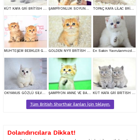
KÜT KAFA GRİ BRİTİSH SHORTHAİR YAVRULARIMIZ
ŞAMPİYONLUK SOYUNDAN NY11 GOLDEN BRİTİSH SHORTHAİR
TOPAÇ KAFA LİLAC BRİTİSH SHORTHAİR
MUHTEŞEM BEBKLER GOLDEN BRİTİSH SHORTHAİR
GOLDEN NY11 BRİTİSH SHORTHAİR YAVRUMUZ
En Sakin Yavrularımızdan NS1133 British Shorthair
OKYANUS GÖZLÜ SİLVER POİNT BRİTİSH SHORTHAİR YAVRUMUZ
ŞAMPİYON ANNE VE BABANI YAVRUSU NY11 GOLDEN BRİTİSH SHORTHAİR YAVRUMUZ
KÜT KAFA GRİ BRİTİSH SHORTHAİR YAVRULARIMIZ
Tüm British Shorthair ilanları İçin tıklayın.
Dolandırıcılara Dikkat!