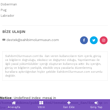
Doberman
Pug
Labrador
BİZE ULAŞIN
destek@sahibimolurmusun.com
SahibimOlurmusun.com'da ilan veren kullanıcıların tüm içerik, görüş
ve bilgilerin doğruluğu, eksiksiz ve değişmez olduğu, Yayınlanması ile
ilgili yasal yükümlülükler içeriği oluşturan kullanıcıya aittir. Bu içeriğin,
görüş ve bilgilerin yanlışlık, eksiklik veya yasalarla düzenlenmiş
kurallara aykırılığından hiçbir şekilde SahibimOlurmusun.com sorumlu
değildir.
Notice
: Undefined index: mesaj in
/home/sahibimo/public_html/temalar/limon_ilan/ilan.php
on
Anasayfa
Vitrin
İlan Ekle
Giriş Yap
line
1296