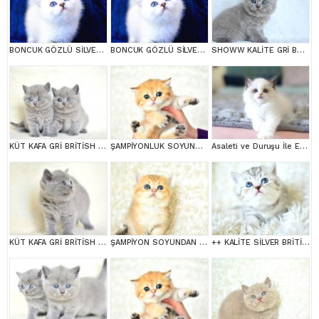
BONCUK GÖZLÜ SİLVER BRİTİSH SHORTHAİR NS1133
BONCUK GÖZLÜ SİLVER BRİTİSH SHORTHAİR NS1133
SHOWW KALİTE GRİ BRİTİSH SHORTHAİR YAVRUMUZ
KÜT KAFA GRİ BRİTİSH SHORTHAİR YAVRULARIMIZ
ŞAMPİYONLUK SOYUNDAN NY11 GOLDEN BRİTİSH SHORTHAİR
Asaleti ve Duruşu İle Eşsiz Güzellikte Ragdoll
KÜT KAFA GRİ BRİTİSH SHORTHAİR YAVRULARIMIZ
ŞAMPİYON SOYUNDAN NY11 GOLDEN BRİTİSH SHORTHAİR
++ KALİTE SİLVER BRİTİSH SHORTHAİR