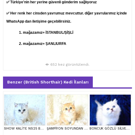
✅ Türkiye'nin her yerine güvenli gönderim sağlıyoruz
✅ Her renk her cinsden yavrumuz mevcuttur. diğer yavrularımız içinde
WhatsApp dan iletişime geçebilirsiniz.
1.
mağazamız= İSTANBUL/ŞİŞLİ
2. mağazamız= ŞANLIURFA
652 kez görüntülendi.
Benzer (British Shorthair) Kedi İlanları
SHOW KALİTE NS25 BRİTİSH SHORTHAİR YAVRUMUZ DİŞİ
ŞAMPİYON SOYUNDAN GOLDEN NY11 BRİTİSH SHORTHAİR YAVRUMUZ erkek
BONCUK GÖZLÜ SİLVER BRİTİSH SHORTHAİR NS1133