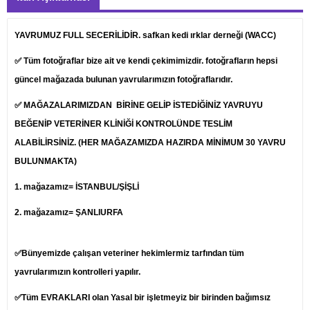
YAVRUMUZ FULL SECERİLİDİR. safkan kedi ırklar derneği (WACC)
✅ Tüm fotoğraflar bize ait ve kendi çekimimizdir. fotoğrafların hepsi
güncel mağazada bulunan yavrularımızın fotoğraflarıdır.
✅ MAĞAZALARIMIZDAN BİRİNE GELİP İSTEDİĞİNİZ YAVRUYU
BEĞENİP
VETERİNER
KLİNİĞİ KONTROLÜNDE TESLİM
ALABİLİRSİNİZ. (HER MAĞAZAMIZDA HAZIRDA MİNİMUM 30 YAVRU
BULUNMAKTA)
1.
mağazamız= İSTANBUL/ŞİŞLİ
2. mağazamız= ŞANLIURFA
✅Bünyemizde çalışan veteriner hekimlermiz tarfından tüm
yavrularımızın kontrolleri yapılır.
✅Tüm EVRAKLARI olan Yasal bir işletmeyiz bir birinden bağımsız