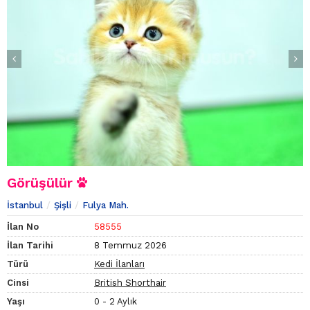
Görüşülür
İstanbul
Şişli
Fulya Mah.
İlan No
58555
İlan Tarihi
8 Temmuz 2026
Türü
Kedi İlanları
Cinsi
British Shorthair
Yaşı
0 - 2 Aylık