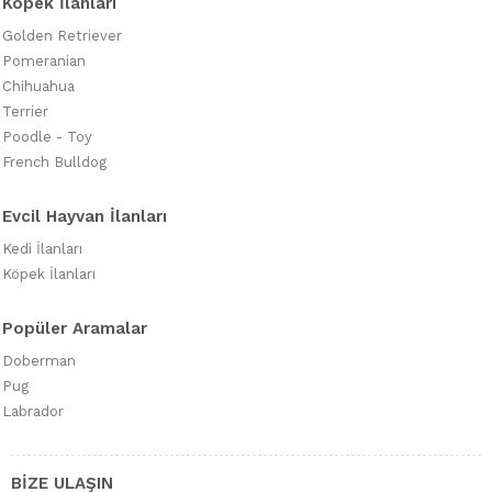
Köpek İlanları
Golden Retriever
Pomeranian
Chihuahua
Terrier
Poodle - Toy
French Bulldog
Evcil Hayvan İlanları
Kedi İlanları
Köpek İlanları
Popüler Aramalar
Doberman
Pug
Labrador
BİZE ULAŞIN