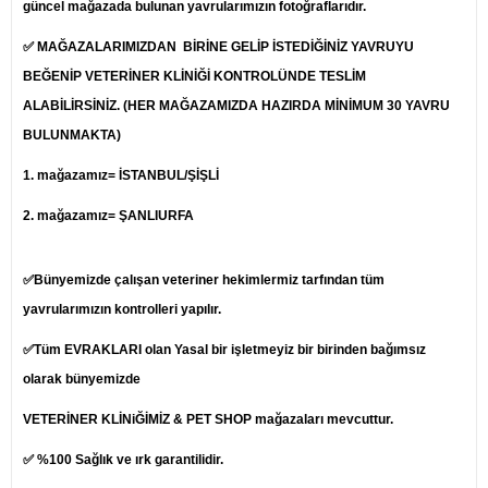
güncel mağazada bulunan yavrularımızın fotoğraflarıdır.
✅ MAĞAZALARIMIZDAN BİRİNE GELİP İSTEDİĞİNİZ YAVRUYU
BEĞENİP
VETERİNER
KLİNİĞİ KONTROLÜNDE TESLİM
ALABİLİRSİNİZ. (HER MAĞAZAMIZDA HAZIRDA MİNİMUM 30 YAVRU
BULUNMAKTA)
1.
mağazamız= İSTANBUL/ŞİŞLİ
2. mağazamız= ŞANLIURFA
✅Bünyemizde çalışan veteriner hekimlermiz tarfından tüm
yavrularımızın kontrolleri yapılır.
✅Tüm EVRAKLARI olan Yasal bir işletmeyiz bir birinden bağımsız
olarak bünyemizde
VETERİNER KLİNiĞİMİZ & PET SHOP mağazaları mevcuttur.
✅ %100 Sağlık ve ırk garantilidir.