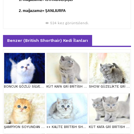
2. mağazamız= ŞANLIURFA
524 kez görüntülendi.
Benzer (British Shorthair) Kedi İlanları
BONCUK GÖZLÜ SİLVER BRİTİSH SHORTHAİR NS1133
KÜT KAFA GRİ BRİTİSH SHORTHAİR
SHOW GÜZELİKTE GRİ BRİTİSH SHORTHAİR YAVRUMUZ
ŞAMPİYON SOYUNDAN NY11 GOLDEN BRİTİSH SHORTHAİR
++ KALİTE BRİTİSH SHORTHAİR
KÜT KAFA GRİ BRİTİSH SHORTHAİR YAVRULARIMIZ