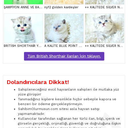
ŞAMPİYON ANNE VE BABANI YAVRUSU NY11 GOLDEN BRİTİSH SHORTHAİR YAVRUMUZ
ny12 golden kardeşler
++ KALİTEDE SİLVER NS24 BRİTİSH SHORTHAİR
BRİTİSH SHORTHAİR YAVRUMUZ
A KALİTE BLUE POİNT BRİTİSH SHORTHAİR
++ KALİTEDE SİLVER NS24 BRİTİSH SHORTHAİR
Tüm British Shorthair ilanları İçin tıklayın.
Dolandırıcılara Dikkat!
Sahipleneceğiniz evcil hayvanların sahipleri ile mutlaka yüz
yüze görüşün!
Tanımadığınız kişilere kesinlikle hiçbir sebeple kapora ve
benzeri bir ödeme gerçekleştirmeyin.
SahibimOlurmusun.com sitesi asla hayvan satışı
yapmamaktadır.
Kullanıcılar tarafından sağlanan her türlü ilan, bilgi, içerik ve
görselin gerçekliği, orijinalliği, güvenliği ve doğruluğuna ilişkin