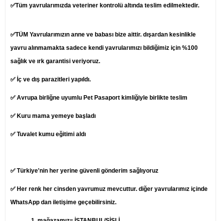
✅Tüm yavrularımızda veteriner kontrolü altında teslim edilmektedir.
✅TÜM Yavrularımızın anne ve babası bize aittir. dışardan kesinlikle
yavru alınmamakta sadece kendi yavrularımızı bildiğimiz için %100
sağlık ve ırk garantisi veriyoruz.
✅ İç ve dış parazitleri yapıldı.
✅ Avrupa birliğne uyumlu Pet Pasaport kimliğiyle birlikte teslim
✅ Kuru mama yemeye başladı
✅ Tuvalet kumu eğitimi aldı
✅ Türkiye'nin her yerine güvenli gönderim sağlıyoruz
✅ Her renk her cinsden yavrumuz mevcuttur. diğer yavrularımız içinde
WhatsApp dan iletişime geçebilirsiniz.
1.
mağazamız= İSTANBUL/ŞİŞLİ