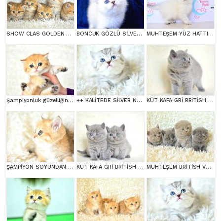
SHOW CLAS GOLDEN BRİTİSH SHORTHAİR
BONCUK GÖZLÜ SİLVER BRİTİSH SHORTHAİR NS1133
MUHTEŞEM YÜZ HATTI SİLVER BRİTİSH SHORTHAİRNS1133
Şampiyonluk güzelliğinde ny11 golden british shorthair
++ KALİTEDE SİLVER NS24 BRİTİSH SHORTHAİR
KÜT KAFA GRİ BRİTİSH SHORTHAİR YAVRULARIMIZ
ŞAMPİYON SOYUNDAN GOLDEN NY11 BRİTİSH SHORTHAİR YAVRUMUZ erkek
KÜT KAFA GRİ BRİTİSH SHORTHAİR YAVRULARIMIZ
MUHTEŞEM BRİTİSH VE SCOTTİSH YAVRULAR