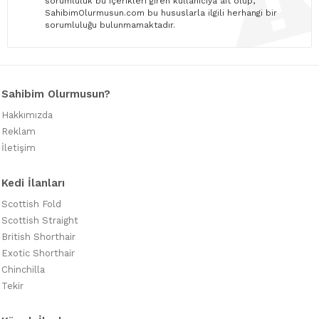
sorumluluk bu içerikleri giren kullanıcıya ait olup,
SahibimOlurmusun.com bu hususlarla ilgili herhangi bir
sorumluluğu bulunmamaktadır.
Sahibim Olurmusun?
Hakkımızda
Reklam
İletişim
Kedi İlanları
Scottish Fold
Scottish Straight
British Shorthair
Exotic Shorthair
Chinchilla
Tekir