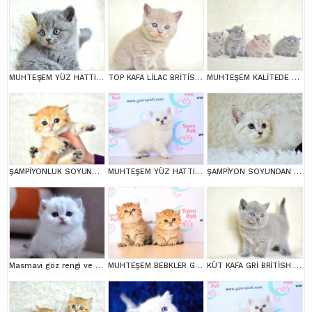
MUHTEŞEM YÜZ HATTINA SAHİP GRİ BRİTİSH SHORTHAİR YAVRUMUZ
TOP KAFA LİLAC BRİTİSH SHORTHAİR YAVRULARIMIZ
MUHTEŞEM KALİTEDE BRİTİSH SHORTHAİR YAVRULARIMIZ
ŞAMPİYONLUK SOYUNDAN NY11 GOLDEN BRİTİSH SHORTHAİR
MUHTEŞEM YÜZ HATTI SİLVER BRİTİSH SHORTHAİRNS1133
ŞAMPİYON SOYUNDAN LYNX BRİTİSH SHORTHAİR
Masmavi göz rengi ve Bem beyaz tüyleri ile Silver British Shortair
MUHTEŞEM BEBKLER GOLDEN BRİTİSH SHORTHAİR
KÜT KAFA GRİ BRİTİSH SHORTHAİR