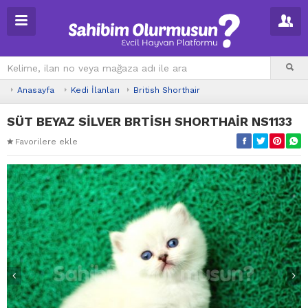
Anasayfa
Kedi İlanları
British Shorthair
SÜT BEYAZ SİLVER BRTİSH SHORTHAİR NS1133
Favorilere ekle