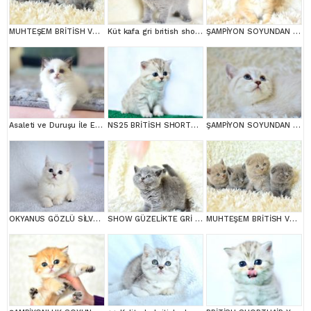
MUHTEŞEM BRİTİSH VE SCOTTİSH YAVRULAR
Küt kafa gri british shorthair yavrularımız
ŞAMPİYON SOYUNDAN GOLDEN NY11 BRİTİSH SHORTHAİR YAVRUMUZ erkek
Asaleti ve Duruşu İle Eşsiz Güzellikte Ragdoll
NS25 BRİTİSH SHORTHAİR
ŞAMPİYON SOYUNDAN LYNX BRİTİSH SHORTHAİR
OKYANUS GÖZLÜ SİLVER POİNT BRİTİSH SHORTHAİR YAVRUMUZ
SHOW GÜZELİKTE GRİ BRİTİSH SHORTHAİR YAVRUMUZ
MUHTEŞEM BRİTİSH VE SCOTTİSH YAVRULAR