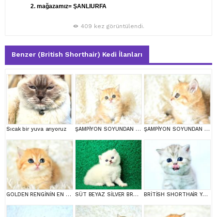
2. mağazamız= ŞANLIURFA
409 kez görüntülendi.
Benzer (British Shorthair) Kedi İlanları
Sıcak bir yuva arıyoruz
ŞAMPİYON SOYUNDAN GOLDEN NY11 BRİTİSH SHORTHAİR YAVRUMUZ erkek
ŞAMPİYON SOYUNDAN GOLDEN NY11 BRİTİSH SHORTHAİR YAVRUMUZ erkek
GOLDEN RENGİNİN EN GÜZEL TONU NY11 BRİTİSH SHORTHAİR
SÜT BEYAZ SİLVER BRTİSH SHORTHAİR NS1133
BRİTİSH SHORTHAİR YAVRUMUZ