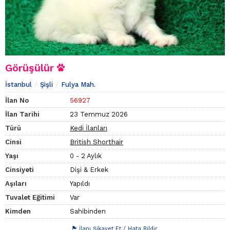
Görüşülür
İstanbul
Şişli
Fulya Mah.
İlan No
56927
İlan Tarihi
23 Temmuz 2026
Türü
Kedi İlanları
Cinsi
British Shorthair
Yaşı
0 - 2 Aylık
Cinsiyeti
Dişi & Erkek
Aşıları
Yapıldı
Tuvalet Eğitimi
Var
Kimden
Sahibinden
İlanı Şikayet Et / Hata Bildir