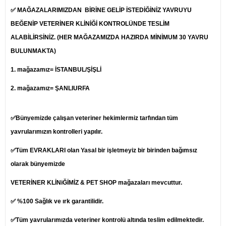
✅ MAĞAZALARIMIZDAN BİRİNE GELİP İSTEDİĞİNİZ YAVRUYU
BEĞENİP
VETERİNER
KLİNİĞİ KONTROLÜNDE TESLİM
ALABİLİRSİNİZ. (HER MAĞAZAMIZDA HAZIRDA MİNİMUM 30 YAVRU
BULUNMAKTA)
1.
mağazamız= İSTANBUL/ŞİŞLİ
2. mağazamız= ŞANLIURFA
✅Bünyemizde çalışan veteriner hekimlermiz tarfından tüm
yavrularımızın kontrolleri yapılır.
✅Tüm EVRAKLARI olan Yasal bir işletmeyiz bir birinden bağımsız
olarak bünyemizde
VETERİNER KLİNiĞİMİZ & PET SHOP mağazaları mevcuttur.
✅ %100 Sağlık ve ırk garantilidir.
✅Tüm yavrularımızda veteriner kontrolü altında teslim edilmektedir.