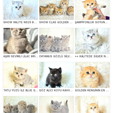
SHOW KALİTE NS25 BRİTİSH SHORTHAİR YAVRUMUZ DİŞİ
SHOW CLAS GOLDEN BRİTİSH SHORTHAİR
ŞAMPİYONLUK SOYUNDAN NY11 GOLDEN BRİTİSH SHORTHAİR
AŞIRI SEVİMLİ LİLAC BRİTİSH SHORTHAİR
OKYANUS GÖZLÜ SİLVER POİNT BRİTİSH SHORTHAİR YAVRUMUZ
++ KALİTEDE SİLVER NS24 BRİTİSH SHORTHAİR
TATLI YÜZÜ İLE BLUE GOLDEN BRİTİSH SHORTHAİR
GÖZ ALICI KOYU KAHVE RENGİ İLE BRİTİSH SHORTHAİR
GOLDEN RENGİNİN EN GÜZEL TONU NY11 BRİTİSH SHORTHAİR