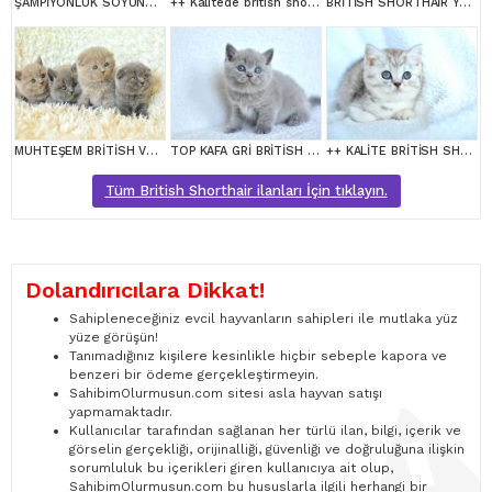
ŞAMPİYONLUK SOYUNDAN NY11 GOLDEN BRİTİSH SHORTHAİR
++ Kalitede british shorthair
BRİTİSH SHORTHAİR YAVRUMUZ
MUHTEŞEM BRİTİSH VE SCOTTİSH YAVRULAR
TOP KAFA GRİ BRİTİSH SHORTHAİR YAVRUMUZ
++ KALİTE BRİTİSH SHORTHAİR
Tüm British Shorthair ilanları İçin tıklayın.
Dolandırıcılara Dikkat!
Sahipleneceğiniz evcil hayvanların sahipleri ile mutlaka yüz
yüze görüşün!
Tanımadığınız kişilere kesinlikle hiçbir sebeple kapora ve
benzeri bir ödeme gerçekleştirmeyin.
SahibimOlurmusun.com sitesi asla hayvan satışı
yapmamaktadır.
Kullanıcılar tarafından sağlanan her türlü ilan, bilgi, içerik ve
görselin gerçekliği, orijinalliği, güvenliği ve doğruluğuna ilişkin
sorumluluk bu içerikleri giren kullanıcıya ait olup,
SahibimOlurmusun.com bu hususlarla ilgili herhangi bir