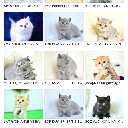
SHOW KALİTE NS25 BRİTİSH SHORTHAİR YAVRUMUZ DİŞİ
ny12 golden kardeşler
Muhteşem Güzellikte Gri British
BONCUK GÖZLÜ SİLVER BRİTİSH SHORTHAİR NS1133
TOP KAFA GRİ BRİTİSH SHORTHAİR YAVRUMUZ
TATLI YÜZÜ İLE BLUE GOLDEN BRİTİSH SHORTHAİR
MUHTEŞEM GÜZELLİKTE GRİ BRİTİSH
KÜT KAFA GRİ BRİTİSH SHORTHAİR
Şampiyonluk güzelliğinde ny11 golden british shorthair
ŞAMPİYON ANNE VE BABANI YAVRUSU NY11 GOLDEN BRİTİSH SHORTHAİR YAVRUMUZ
TOP KAFA GRİ BRİTİSH SHORTHAİR YAVRUMUZ
GÖZ ALICI KOYU KAHVE RENGİ İLE BRİTİSH SHORTHAİR