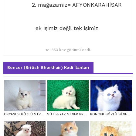
2. mağazamız= AFYONKARAHİSAR
ek işimiz değil tek işimiz
1353 kez görüntülendi.
Benzer (British Shorthair) Kedi İlanları
OKYANUS GÖZLÜ SİLVER POİNT BRİTİSH SHORTHAİR YAVRUMUZ erkek
SÜT BEYAZ SİLVER BRTİSH SHORTHAİR NS1133
BONCUK GÖZLÜ SİLVER BRİTİSH SHORTHAİR NS1133