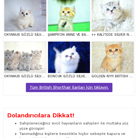
OKYANUS GÖZLÜ SİLVER POİNT BRİTİSH SHORTHAİR YAVRUMUZ
ŞAMPİYON ANNE VE BABANI YAVRUSU NY11 GOLDEN BRİTİSH SHORTHAİR YAVRUMUZ
++ KALİTEDE SİLVER NS24 BRİTİSH SHORTHAİR
OKYANUS GÖZLÜ SİLVER POİNT BRİTİSH SHORTHAİR YAVRUMUZ
BONCUK GÖZLÜ SİLVER BRİTİSH SHORTHAİR NS1133
GOLDEN NY11 BRİTİSH SHORTHAİR YAVRUMUZ
Tüm British Shorthair ilanları İçin tıklayın.
Dolandırıcılara Dikkat!
Sahipleneceğiniz evcil hayvanların sahipleri ile mutlaka yüz
yüze görüşün!
Tanımadığınız kişilere kesinlikle hiçbir sebeple kapora ve