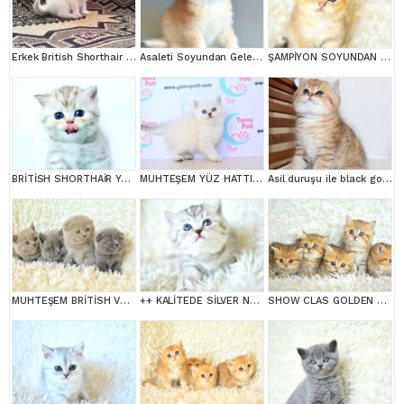
Erkek British Shorthair Red Point
Asaleti Soyundan Gelen Golden British Yavrularımız
ŞAMPİYON SOYUNDAN NY11 GOLDEN BRİTİSH SHORTHAİR
BRİTİSH SHORTHAİR YAVRUMUZ
MUHTEŞEM YÜZ HATTI SİLVER BRİTİSH SHORTHAİRNS1133
Asil duruşu ile black golden british shortair
MUHTEŞEM BRİTİSH VE SCOTTİSH YAVRULAR
++ KALİTEDE SİLVER NS24 BRİTİSH SHORTHAİR
SHOW CLAS GOLDEN BRİTİSH SHORTHAİR