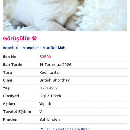
Görüşülür
İstanbul
Ataşehir
Atatürk Mah.
İlan No
53500
İlan Tarihi
14 Temmuz 2026
Türü
Kedi İlanları
Cinsi
British Shorthair
Yaşı
0 - 2 Aylık
Cinsiyeti
Dişi & Erkek
Aşıları
Yapıldı
Tuvalet Eğitimi
Var
Kimden
Sahibinden
İlanı Şikayet Et / Hata Bildir