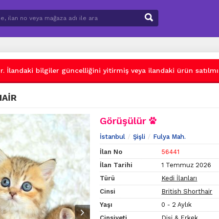
 İlandaki bilgiler güncelliğini yitirmiş veya ilandaki ürün satılmış
HAİR
Görüşülür
İstanbul
Şişli
Fulya Mah.
İlan No
56441
İlan Tarihi
1 Temmuz 2026
Türü
Kedi İlanları
Cinsi
British Shorthair
Yaşı
0 - 2 Aylık
Cinsiyeti
Dişi & Erkek