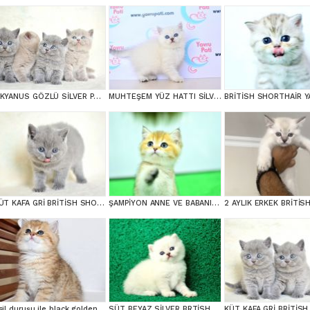
OKYANUS GÖZLÜ SİLVER POİNT BRİTİSH SHORTHAİR YAVRUMUZ
MUHTEŞEM YÜZ HATTI SİLVER BRİTİSH SHORTHAİRNS1133
KÜT KAFA GRİ BRİTİSH SHORTHAİR
ŞAMPİYON ANNE VE BABANI YAVRUSU NY11 GOLDEN BRİTİSH SHORTHAİR YAVRUMUZ
Asil duruşu ile black golden british shortair
SÜT BEYAZ SİLVER BRTİSH SHORTHAİR NS1133