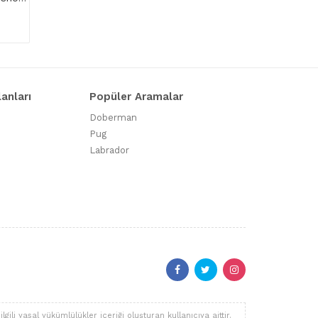
lanları
Popüler Aramalar
Doberman
Pug
Labrador
li yasal yükümlülükler içeriği oluşturan kullanıcıya aittir.