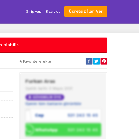
Ücretsiz İlan Ver
Giriş yap
Kayıt ol
 olabilir.
Favorilere ekle
Furkan Aras
Üyelik tarihi: 5 Mayıs 2021
GÜVENİLİR ÜYE
Üyenin tüm ilanlarını görüntüle
Cep
531 243 15 45
WhatsApp
531 243 15 45