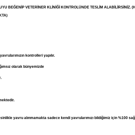
RUYU BEĞENİP
VETERİNER
KLİNİĞİ KONTROLÜNDE TESLİM ALABİLİRSİNİZ. (
KTA)
vrularımızın kontrolleri yapılır.
ağımsız olarak bünyemizde
.
mektedir.
esinlikle yavru alınmamakta sadece kendi yavrularımızı bildiğimiz için %100 sağ