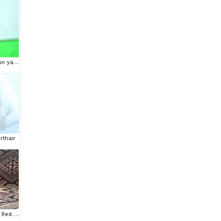
Şampiyon anne babanın yavrusu ny11 golden british
rthair
Erkek British Shorthair Red Point