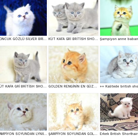
BONCUK GÖZLÜ SİLVER BRİTİSH SHORTHAİR NS1133
KÜT KAFA GRİ BRİTİSH SHORTHAİR YAVRULARIMIZ
KÜT KAFA GRİ BRİTİSH SHORTHAİR
GOLDEN RENGİNİN EN GÜZEL TONU NY11 BRİTİSH SHORTHAİR
++ Kalitede british sho
ŞAMPİYON SOYUNDAN LYNX BRİTİSH SHORTHAİR
ŞAMPİYON SOYUNDAN GOLDEN NY11 BRİTİSH SHORTHAİR YAVRUMUZ erkek