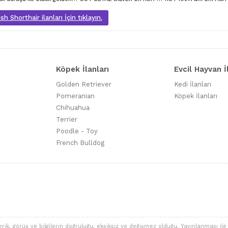
sh Shorthair ilanları İçin tıklayın.
Köpek İlanları
Evcil Hayvan İ
Golden Retriever
Kedi İlanları
Pomeranian
Köpek İlanları
Chihuahua
Terrier
Poodle - Toy
French Bulldog
 görüş ve bilgilerin doğruluğu, eksiksiz ve değişmez olduğu, Yayınlanması ile ilgi