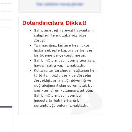
İlan sahibine mesaj gönder
Dolandırıcılara Dikkat!
Sahipleneceğiniz evcil hayvanların
sahipleri ile mutlaka yüz yüze
görüşün!
Tanımadığınız kişilere kesinlikle
hiçbir sebeple kapora ve benzeri
bir ödeme gerçekleştirmeyin.
SahibimOlurmusun.com sitesi asla
hayvan satışı yapmamaktadır.
Kullanıcılar tarafından sağlanan her
türlü ilan, bilgi, içerik ve görselin
gerçekliği, orijinalliği, güvenliği ve
doğruluğuna ilişkin sorumluluk bu
içerikleri giren kullanıcıya ait olup,
SahibimOlurmusun.com bu
hususlarla ilgili herhangi bir
sorumluluğu bulunmamaktadır.