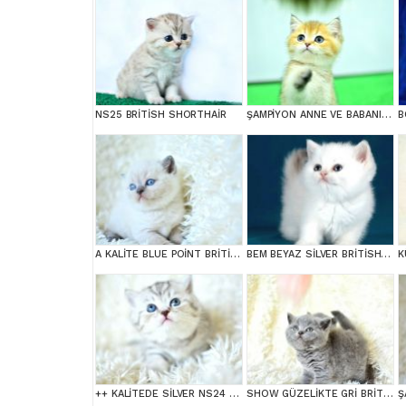
NS25 BRİTİSH SHORTHAİR
ŞAMPİYON ANNE VE BABANI YAVRUSU NY11 GOLDEN BRİTİSH SHORTHAİR YAVRUMUZ
A KALİTE BLUE POİNT BRİTİSH SHORTHAİR
BEM BEYAZ SİLVER BRİTİSH SHORTHAİR NS1133
++ KALİTEDE SİLVER NS24 BRİTİSH SHORTHAİR
SHOW GÜZELİKTE GRİ BRİTİSH SHORTHAİR YAVRUMUZ