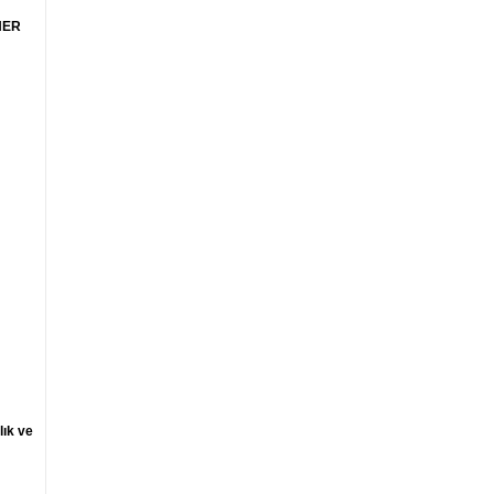
HER
lık ve