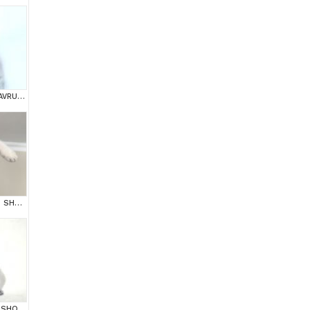
BRİTİSH SHORTHAİR YAVRUMUZ
2 AYLIK ERKEK BRİTİSH SHORT HAİR
KÜT KAFA GRİ BRİTİSH SHORTHAİR YAVRULARIMIZ