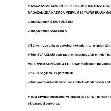
✅ MAĞAZALARIMIZDAN BİRİNE GELİP İSTEDİĞİNİZ YAV
MAĞAZAMIZDA HAZIRDA MİNİMUM 30 YAVRU BULUNMA
1.
mağazamız= İSTANBUL/ŞİŞLİ
2. mağazamız= ŞANLIURFA
✅Bünyemizde çalışan veteriner hekimlermiz tarfından tüm ya
✅Tüm EVRAKLARI olan Yasal bir işletmeyiz bir birinden b
VETERİNER KLİNiĞİMİZ & PET SHOP mağazaları mevcuttur
✅ %100 Sağlık ve ırk garantilidir.
✅Tüm yavrularımızda veteriner kontrolü altında teslim edil
✅TÜM Yavrularımızın anne ve babası bize aittir. dışardan k
ırk garantisi veriyoruz.