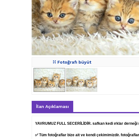
Fotoğrafı büyüt
İlan Açıklaması
YAVRUMUZ FULL SECERİLİDİR. safkan kedi ırklar derneği
✅ Tüm fotoğraflar bize ait ve kendi çekimimizdir. fotoğrafl