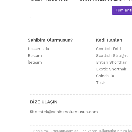
Tüm Briti
Sahibim Olurmusun?
Kedi İlanları
Hakkımızda
Scottish Fold
Reklam
Scottish Straight
İletişim
British Shorthair
Exotic Shorthair
Chinchilla
Tekir
BİZE ULAŞIN
destek@sahibimolurmusun.com
SahibimOlurmusun.com'da ilan veren kullanıcıların tüm içerik,