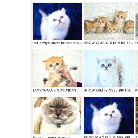
Üst seviye silver british shorthair yavrumuz ns1133
SHOW CLAS GOLDEN BRİTİSH SHORTHAİR
ŞAMPİYONLUK SOYUNDAN NY11 GOLDEN BRİTİSH SHORTHAİR
SHOW KALİTE NS25 BRİTİSH SHORTHAİR YAVRUMUZ DİŞİ
Sıcak bir yuva arıyoruz
BONCUK GÖZLÜ SİLVER BRİTİSH SHORTHAİR NS1133