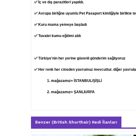
✅ İç ve dış parazitleri yapıldı.
✅ Avrupa birliğne uyumlu Pet Pasaport kimliğiyle birlikte t
✅ Kuru mama yemeye başladı
✅ Tuvalet kumu eğitimi aldı
✅ Türkiye'nin her yerine güvenli gönderim sağlıyoruz
✅ Her renk her cinsden yavrumuz mevcuttur. diğer yavruları
1.
mağazamız= İSTANBUL/ŞİŞLİ
2. mağazamız= ŞANLIURFA
Benzer (British Shorthair) Kedi İlanları