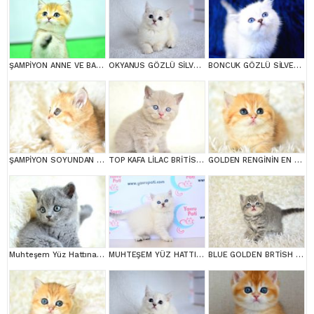
ŞAMPİYON ANNE VE BABANI YAVRUSU NY11 GOLDEN BRİTİSH SHORTHAİR YAVRUMUZ
OKYANUS GÖZLÜ SİLVER POİNT BRİTİSH SHORTHAİR YAVRUMUZ
BONCUK GÖZLÜ SİLVER BRİTİSH SHORTHAİR NS1133
ŞAMPİYON SOYUNDAN GOLDEN NY11 BRİTİSH SHORTHAİR YAVRUMUZ erkek
TOP KAFA LİLAC BRİTİSH SHORTHAİR YAVRULARIMIZ
GOLDEN RENGİNİN EN GÜZEL TONU NY11 BRİTİSH SHORTHAİR
Muhteşem Yüz Hattına Sahip gri british shorthair
MUHTEŞEM YÜZ HATTI SİLVER BRİTİSH SHORTHAİRNS1133
BLUE GOLDEN BRTİSH SHORTHAİR YAVRUMUZ