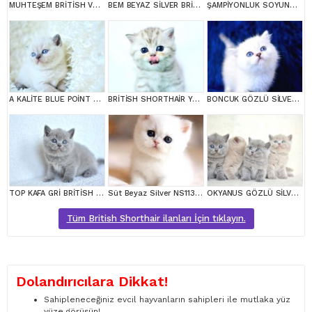
MUHTEŞEM BRİTİSH VE SCOTTİSH YAVRULAR
BEM BEYAZ SİLVER BRİTİSH SHORTHAİR NS1133
ŞAMPİYONLUK SOYUNDAN NY11 GOLDEN BRİTİSH SHORTHAİR
A KALİTE BLUE POİNT BRİTİSH SHORTHAİR
BRİTİSH SHORTHAİR YAVRUMUZ
BONCUK GÖZLÜ SİLVER BRİTİSH SHORTHAİR NS1133
TOP KAFA GRİ BRİTİSH SHORTHAİR YAVRUMUZ
Süt Beyaz Silver NS1133 British Shorthair
OKYANUS GÖZLÜ SİLVER POİNT BRİTİSH SHORTHAİR YAVRUMUZ
Tüm British Shorthair ilanları İçin tıklayın.
Dolandırıcılara Dikkat!
Sahipleneceğiniz evcil hayvanların sahipleri ile mutlaka yüz
yüze görüşün!