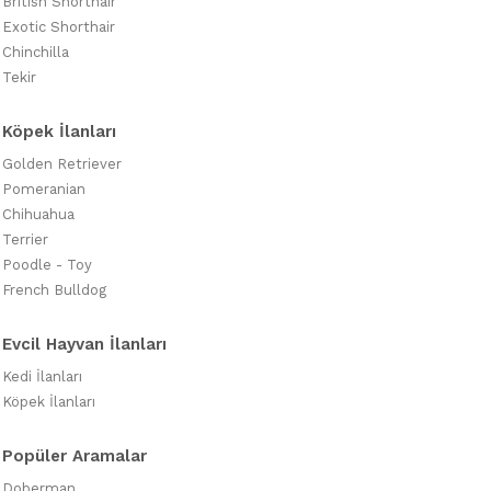
British Shorthair
Exotic Shorthair
Chinchilla
Tekir
Köpek İlanları
Golden Retriever
Pomeranian
Chihuahua
Terrier
Poodle - Toy
French Bulldog
Evcil Hayvan İlanları
Kedi İlanları
Köpek İlanları
Popüler Aramalar
Doberman