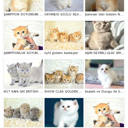
ŞAMPİYON SOYUNDAN NY11 GOLDEN BRİTİSH SHORTHAİR
OKYANUS GÖZLÜ SİLVER POİNT BRİTİSH SHORTHAİR YAVRUMUZ
Şaheser Gibi Golden Ny12 British Shorthair
ŞAMPİYONLUK SOYUNDAN NY11 GOLDEN BRİTİSH SHORTHAİR
ny12 golden kardeşler
AŞIRI SEVİMLİ LİLAC BRİTİSH SHORTHAİR
KÜT KAFA GRİ BRİTİSH SHORTHAİR YAVRULARIMIZ
SHOW CLAS GOLDEN BRİTİSH SHORTHAİR
Asaleti ve Duruşu İle Eşsiz Güzellikte Ragdoll