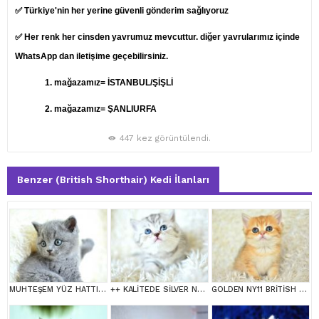
✅ Türkiye'nin her yerine güvenli gönderim sağlıyoruz
✅ Her renk her cinsden yavrumuz mevcuttur. diğer yavrularımız içinde
WhatsApp dan iletişime geçebilirsiniz.
1.
mağazamız= İSTANBUL/ŞİŞLİ
2. mağazamız= ŞANLIURFA
447 kez görüntülendi.
Benzer (British Shorthair) Kedi İlanları
MUHTEŞEM YÜZ HATTINA SAHİP GRİ BRİTİSH SHORTHAİR YAVRUMUZ
++ KALİTEDE SİLVER NS24 BRİTİSH SHORTHAİR
GOLDEN NY11 BRİTİSH SHORTHAİR YAVRUMUZ