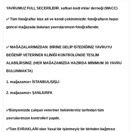
YAVRUMUZ FULL SECERİLİDİR. safkan kedi ırklar derneği (WACC)
✅ Tüm fotoğraflar bize ait ve kendi çekimimizdir. fotoğrafların hepsi
güncel mağazada bulunan yavrularımızın fotoğraflarıdır.
✅ MAĞAZALARIMIZDAN BİRİNE GELİP İSTEDİĞİNİZ YAVRUYU
BEĞENİP
VETERİNER
KLİNİĞİ KONTROLÜNDE TESLİM
ALABİLİRSİNİZ. (HER MAĞAZAMIZDA HAZIRDA MİNİMUM 30 YAVRU
BULUNMAKTA)
1.
mağazamız= İSTANBUL/ŞİŞLİ
2. mağazamız= ŞANLIURFA
✅Bünyemizde çalışan veteriner hekimlermiz tarfından tüm
yavrularımızın kontrolleri yapılır.
✅Tüm EVRAKLARI olan Yasal bir işletmeyiz bir birinden bağımsız