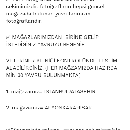
çekimimizdir. fotoğrafların hepsi güncel
mağazada bulunan yavrularımızın
fotoğraflarıdır.
✅ MAĞAZLARIMIZDAN BİRİNE GELİP
İSTEDİĞİNİZ YAVRUYU BEĞENİP
VETERİNER KLİNİĞİ KONTROLÜNDE TESLİM
ALABİLİRSİNİZ. (HER MAĞZAMIZDA HAZIRDA
MİN 30 YAVRU BULUNMAKTA)
1. mağazamız= İSTANBUL/ATAŞEHİR
2. mağazamız= AFYONKARAHİSAR
✅Bünyemizde çalışan veteriner hekimlermizle