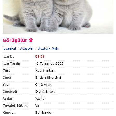
Görüşülür
İstanbul
Ataşehir
Atatürk Mah.
İlan No
53161
İlan Tarihi
16 Temmuz 2026
Türü
Kedi İlanları
Cinsi
British Shorthair
Yaşı
0 - 2 Aylık
Cinsiyeti
Dişi & Erkek
Aşıları
Yapıldı
Tuvalet Eğitimi
Var
Kimden
Sahibinden