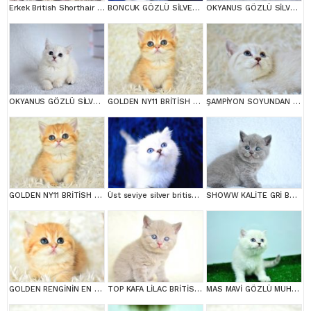
Erkek British Shorthair Red Point
BONCUK GÖZLÜ SİLVER BRİTİSH SHORTHAİR NS1133
OKYANUS GÖZLÜ SİLVER POİNT BRİTİSH SHORTHAİR YAVRUMUZ
OKYANUS GÖZLÜ SİLVER POİNT BRİTİSH SHORTHAİR YAVRUMUZ
GOLDEN NY11 BRİTİSH SHORTHAİR YAVRUMUZ
ŞAMPİYON SOYUNDAN LYNX BRİTİSH SHORTHAİR
GOLDEN NY11 BRİTİSH SHORTHAİR YAVRUMUZ
Üst seviye silver british shorthair yavrumuz ns1133
SHOWW KALİTE GRİ BRİTİSH SHORTHAİR YAVRUMUZ
GOLDEN RENGİNİN EN GÜZEL TONU NY11 BRİTİSH SHORTHAİR
TOP KAFA LİLAC BRİTİSH SHORTHAİR YAVRULARIMIZ
MAS MAVİ GÖZLÜ MUHTEŞEM BRİTİSH SHORTHAİR