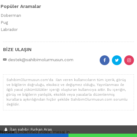
Popüler Aramalar
Doberman
Pug
Labrador
BİZE ULAŞIN
destek@sahibimolurmusun.com
SahibimOlurmusun.com'da ilan veren kullanıcıların tüm içerik, görüş
ve bilgilerin doğruluğu, eksiksiz ve değişmez olduğu, Yayınlanması ile
ilgili yasal yükümlülükler içeriği oluşturan kullanıcıya aittir. Bu içeriğin,
görüş ve bilgilerin yanlışlık, eksiklik veya yasalarla düzenlenmiş
kurallara aykırılığından hiçbir şekilde SahibimOlurmusun.com sorumlu
değildir.
İlan sahibi: Furkan Aras
Notice
: Undefined index: mesaj in