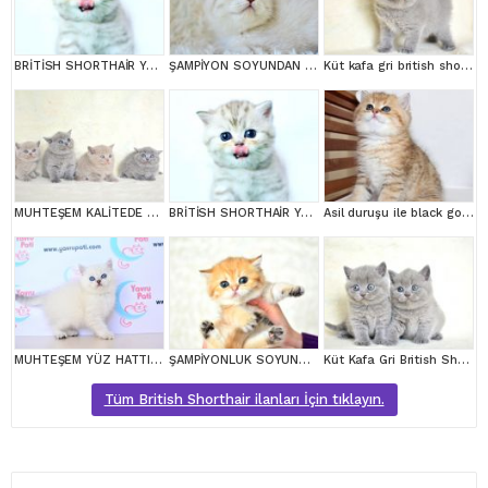
BRİTİSH SHORTHAİR YAVRUMUZ
ŞAMPİYON SOYUNDAN LYNX BRİTİSH SHORTHAİR
Küt kafa gri british shorthair yavrularımız
MUHTEŞEM KALİTEDE BRİTİSH SHORTHAİR YAVRULARIMIZ
BRİTİSH SHORTHAİR YAVRUMUZ
Asil duruşu ile black golden british shortair
MUHTEŞEM YÜZ HATTI SİLVER BRİTİSH SHORTHAİRNS1133
ŞAMPİYONLUK SOYUNDAN NY11 GOLDEN BRİTİSH SHORTHAİR
Küt Kafa Gri British Shorthair
Tüm British Shorthair ilanları İçin tıklayın.