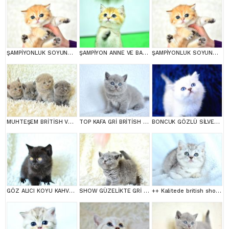
ŞAMPİYONLUK SOYUNDAN NY11 GOLDEN BRİTİSH SHORTHAİR
ŞAMPİYON ANNE VE BABANI YAVRUSU NY11 GOLDEN BRİTİSH SHORTHAİR YAVRUMUZ
ŞAMPİYONLUK SOYUNDAN NY11 GOLDEN BRİTİSH SHORTHAİR
MUHTEŞEM BRİTİSH VE SCOTTİSH YAVRULAR
TOP KAFA GRİ BRİTİSH SHORTHAİR YAVRUMUZ
BONCUK GÖZLÜ SİLVER BRİTİSH SHORTHAİR NS1133
GÖZ ALICI KOYU KAHVE RENGİ İLE BRİTİSH SHORTHAİR
SHOW GÜZELİKTE GRİ BRİTİSH SHORTHAİR YAVRUMUZ
++ Kalitede british shorthair