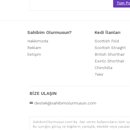
Tüm Poo
Sahibim Olurmusun?
Kedi İlanları
Hakkımızda
Scottish Fold
Reklam
Scottish Straight
İletişim
British Shorthair
Exotic Shorthair
Chinchilla
Tekir
BİZE ULAŞIN
destek@sahibimolurmusun.com
SahibimOlurmusun.com'da ilan veren kullanıcıların tüm içerik,
Bu içeriğin, görüş ve bilgilerin yanlışlık, eksiklik veya yas