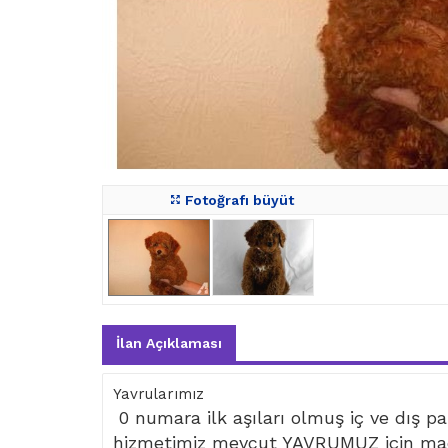
Fotoğrafı büyüt
İlan Açıklaması
Yavrularımız
0 numara ilk aşıları olmuş iç ve dış par
hizmetimiz mevcut YAVRUMUZ için mad