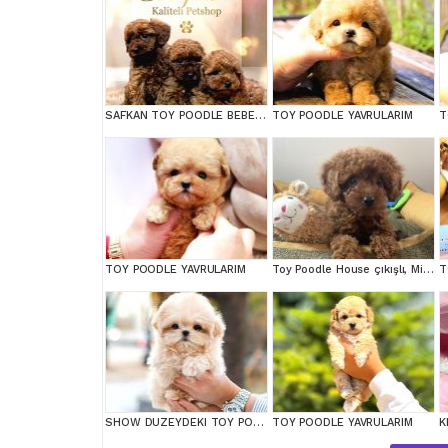
SAFKAN TOY POODLE BEBEKLERİMİZ BAKIRKÖY
TOY POODLE YAVRULARIM
T
TOY POODLE YAVRULARIM
Toy Poodle House çıkışlı, Micro Boy Toy Poodle kızımız yeni ailesini arıyor
T
SHOW DUZEYDEKI TOY POODLE BEBEKLERIM
TOY POODLE YAVRULARIM