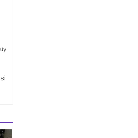
tüy
Sİ