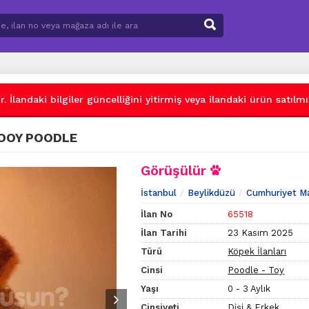
 İlandaki bilgiler güncelliğini yitirmiş veya ilandaki ürün satılmış
 TOOY POODLE
Görüşülür
İstanbul
Beylikdüzü
Cumhuriyet M
İlan No
65518
İlan Tarihi
23 Kasım 2025
Türü
Köpek İlanları
Cinsi
Poodle - Toy
Yaşı
0 - 3 Aylık
Cinsiyeti
Dişi & Erkek