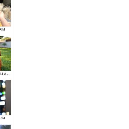
RIM
TARIM BAKANLIĞI ONAYLI A KALİTE TOY YAVRULAR
RIM