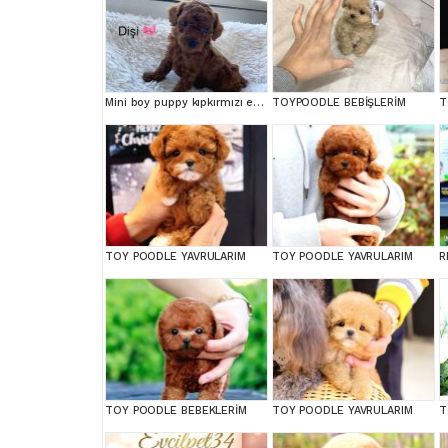
Mini boy puppy kıpkırmızı ev üretimi TOOY POODLE
TOYPOODLE BEBİŞLERİM
TOY POODLE YAVRULARIM
TOY POODLE YAVRULARIM
TOY POODLE BEBEKLERİM
TOY POODLE YAVRULARIM
T