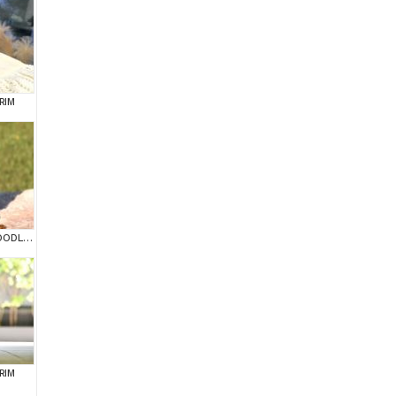
RIM
KIPKIRMIZI RED TOY POODLE SEVİMLİ YAVRULAR
RIM