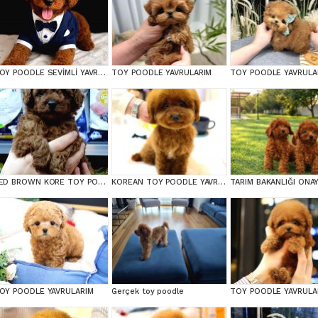
TOY POODLE SEVİMLİ YAVRULAR EV ÜRETİMİ
TOY POODLE YAVRULARIM
TOY POODLE YAVRULA
RED BROWN KORE TOY POODEL BEBEKLERİMİZ BAKIRKÖY
KOREAN TOY POODLE YAVRULARIM
OY POODLE YAVRULARIM
Gerçek toy poodle
TOY POODLE YAVRULA