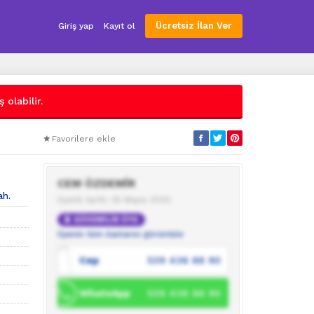
Ücretsiz İlan Ver
Giriş yap
Kayıt ol
 olabilir.
Favorilere ekle
CEM ÖZDEMİR
ah.
Üyelik tarihi: 25 Mayıs 2020
GÜVENİLİR ÜYE
Üyenin tüm ilanlarını görüntüle
Cep
539 436 88 90
WhatsApp
539 436 88 90