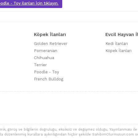
dle - Toy ilanları İçin tıklayın.
Köpek İlanları
Evcil Hayvan İ
Golden Retriever
Kedi İlanları
Pomeranian
Köpek İlanları
Chihuahua
Terrier
Poodle - Toy
French Bulldog
 görüş ve bilgilerin doğruluğu, eksiksiz ve değişmez olduğu, Yayınlanması ile ilgi
alarla düzenlenmiş kurallara aykırılığından hiçbir şekilde SahibimOlurmusun.com s