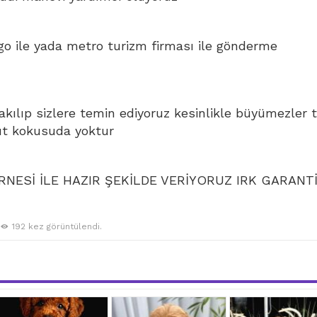
go ile yada metro turizm firması ile gönderme
bakılıp sizlere temin ediyoruz kesinlikle büyümezler 
ut kokusuda yoktur
NESİ İLE HAZIR ŞEKİLDE VERİYORUZ IRK GARANTİ
192 kez görüntülendi.