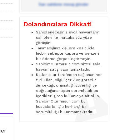
İlan sahibine mesaj gönder
Dolandırıcılara Dikkat!
Sahipleneceğiniz evcil hayvanların
sahipleri ile mutlaka yüz yüze
görüşün!
Tanımadığınız kişilere kesinlikle
hiçbir sebeple kapora ve benzeri
bir ödeme gerçekleştirmeyin.
SahibimOlurmusun.com sitesi asla
hayvan satışı yapmamaktadır.
Kullanıcılar tarafından sağlanan her
türlü ilan, bilgi, içerik ve görselin
gerçekliği, orijinalliği, güvenliği ve
doğruluğuna ilişkin sorumluluk bu
içerikleri giren kullanıcıya ait olup,
SahibimOlurmusun.com bu
hususlarla ilgili herhangi bir
sorumluluğu bulunmamaktadır.
ner