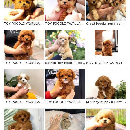
TOY POODLE YAVRULARIM
TOY POODLE YAVRULARIM
Great Poodle puppies are waiting for you!
TOY POODLE YAVRULARIM
Safkan Toy Poodle Bebeklerimiz
SAGLIK VE IRK GARANTILI TOY POODLE YAVRULARIM
TOY POODLE YAVRULARIM
TOY POODLE YAVRULARIM
Mini boy puppy kıpkırmızı ev üretimi TOOY POODLE