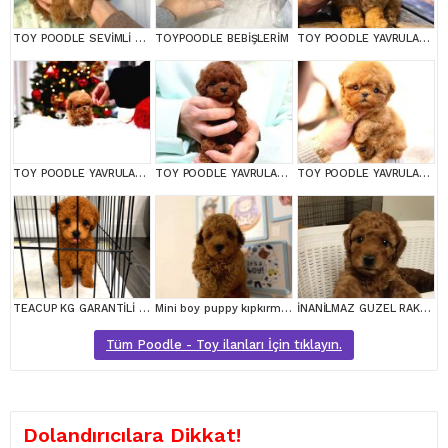
TOY POODLE SEVİMLİ YAVRULAR EV ÜRETİMİ
TOYPOODLE BEBİŞLERİM
TOY POODLE YAVRULARIM
TOY POODLE YAVRULARIM
TOY POODLE YAVRULARIM
TOY POODLE YAVRULARIM
TEACUP KG GARANTİLİ YAVRULAR
Mini boy puppy kıpkırmızı ev üretimi yavrularımız TOOY POODLE
İNANİLMAZ GUZEL RAKAMLARA GERÇEK TOY YAVRULAR
Tüm Poodle - Toy ilanları İçin tıklayın.
Dolandırıcılara Dikkat!