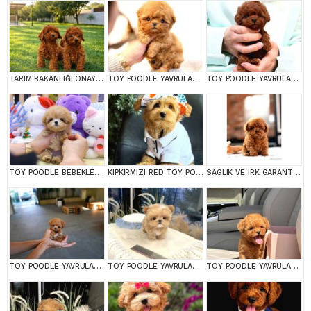
TARIM BAKANLIĞI ONAYLI A KALİTE TOY YAVRULAR
TOY POODLE YAVRULARIM
TOY POODLE YAVRULARIM
TOY POODLE BEBEKLERİM
KIPKIRMIZI RED TOY POODLE SEVİMLİ YAVRULAR
SAGLIK VE IRK GARANTILI TOY POODLE YAVRULARIM
TOY POODLE YAVRULARIM
TOY POODLE YAVRULARIM
TOY POODLE YAVRULARIM