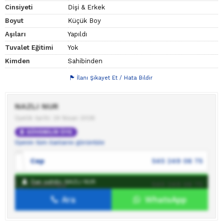
Cinsiyeti
Dişi & Erkek
Boyut
Küçük Boy
Aşıları
Yapıldı
Tuvalet Eğitimi
Yok
Kimden
Sahibinden
İlanı Şikayet Et / Hata Bildir
NAZLI NUR
Üyelik tarihi: 24 Nisan 2026
GÜVENİLİR ÜYE
Üyenin tüm ilanlarını görüntüle
Cep
545 249 06 75
İlan sahibi: NAZLI NUR
WhatsApp
545 249 06 75
Ara
WhatsApp
İlan sahibine mesaj gönder