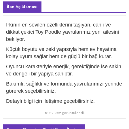
İlan Açıklaması
Irkının en sevilen özelliklerini taşıyan, canlı ve
dikkat çekici Toy Poodle yavrularımız yeni ailesini
bekliyor.
Küçük boyutu ve zeki yapısıyla hem ev hayatına
kolay uyum sağlar hem de güçlü bir bağ kurar.
Oyuncu karakteriyle enerjik, gerektiğinde ise sakin
ve dengeli bir yapıya sahiptir.
Bakımlı, sağlıklı ve formunda yavrularımızı yerinde
görerek seçebilirsiniz.
Detaylı bilgi için iletişime geçebilirsiniz.
62 kez görüntülendi.