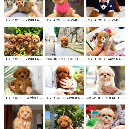
TOY POODLE YAVRULARIM
TOY POODLE SEVİMLİ YAVRULAR EV ÜRETİMİ
TOY POODLE SEVİMLİ YAVRULAR EV ÜRETİMİ
TOY POODLE YAVRULARIM
KOREAN TOY POODLE YAVRULARIMIZ
TOY POODLE YAVRULARIM
TOY POODLE SEVİMLİ YAVRULAR EV ÜRETİMİ
TOY POODLE YAVRULARIM
SHOW DUZEYDEKI TOY POODLE BEBEKLERIM