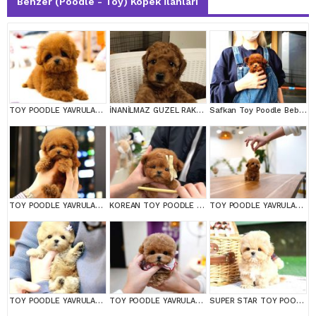
Benzer (Poodle - Toy) Köpek İlanları
TOY POODLE YAVRULARIM
İNANİLMAZ GUZEL RAKAMLARA GERÇEK TOY YAVRULAR
Safkan Toy Poodle Bebeklerimiz
TOY POODLE YAVRULARIM
KOREAN TOY POODLE YAVRULARIM
TOY POODLE YAVRULARIM
TOY POODLE YAVRULARIM
TOY POODLE YAVRULARIM
SUPER STAR TOY POODLE YAVRULARIM