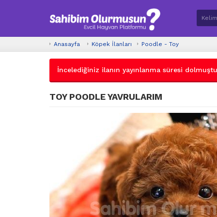
Anasayfa
Köpek İlanları
Poodle - Toy
İncelediğiniz ilanın yayınlanma süresi dolmuştur.
TOY POODLE YAVRULARIM