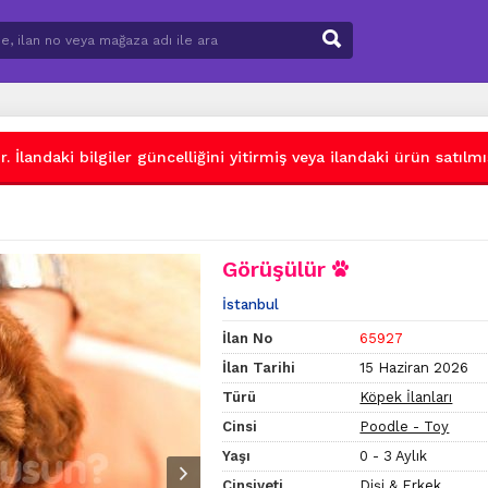
 İlandaki bilgiler güncelliğini yitirmiş veya ilandaki ürün satılmış
Görüşülür
İstanbul
İlan No
65927
İlan Tarihi
15 Haziran 2026
Türü
Köpek İlanları
Cinsi
Poodle - Toy
Yaşı
0 - 3 Aylık
Cinsiyeti
Dişi & Erkek