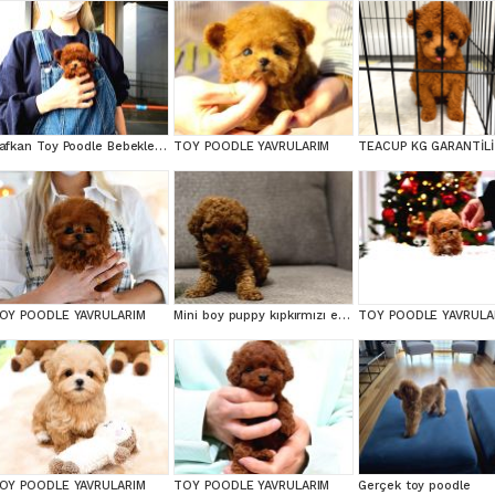
Safkan Toy Poodle Bebeklerimiz
TOY POODLE YAVRULARIM
OY POODLE YAVRULARIM
Mini boy puppy kıpkırmızı ev üretimi TOOY POODLE
TOY POODLE YAVRULA
OY POODLE YAVRULARIM
TOY POODLE YAVRULARIM
Gerçek toy poodle