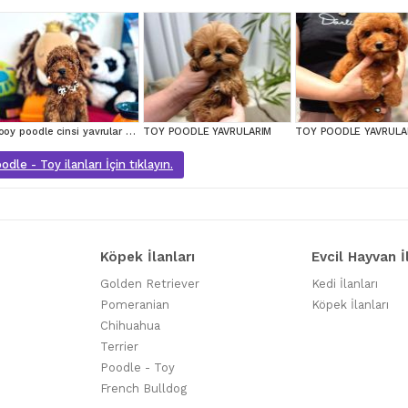
Tooy poodle cinsi yavrular DİŞİ erkek mevcuttur
TOY POODLE YAVRULARIM
TOY POODLE YAVRULA
dle - Toy ilanları İçin tıklayın.
Köpek İlanları
Evcil Hayvan İ
Golden Retriever
Kedi İlanları
Pomeranian
Köpek İlanları
Chihuahua
Terrier
Poodle - Toy
French Bulldog