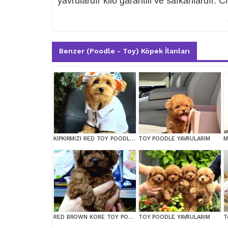
yavrulardır kilo garantili ve safkanlardır. C
Benzer (Poodle - Toy) Köpek İlanları
KIPKIRMIZI RED TOY POODLE SEVİMLİ YAVRULAR
TOY POODLE YAVRULARIM
RED BROWN KORE TOY POODEL BEBEKLERİMİZ BAKIRKÖY
TOY POODLE YAVRULARIM