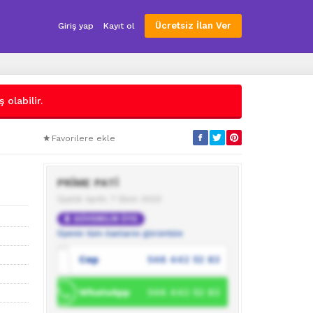
Ücretsiz İlan Ver
Giriş yap
Kayıt ol
 olabilir.
Favorilere ekle
PRİME PATİ
Üyelik tarihi: 7 Ekim 2023
GÜVENİLİR ÜYE
Üyenin tüm ilanlarını görüntüle
Cep
546 442 52 83
WhatsApp
546 442 52 83