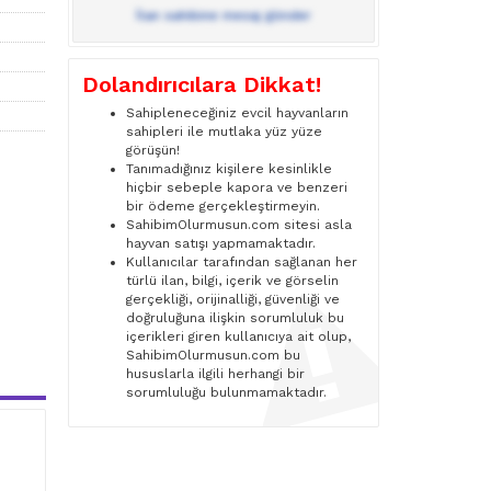
İlan sahibine mesaj gönder
Dolandırıcılara Dikkat!
Sahipleneceğiniz evcil hayvanların
sahipleri ile mutlaka yüz yüze
görüşün!
Tanımadığınız kişilere kesinlikle
hiçbir sebeple kapora ve benzeri
bir ödeme gerçekleştirmeyin.
SahibimOlurmusun.com sitesi asla
hayvan satışı yapmamaktadır.
Kullanıcılar tarafından sağlanan her
türlü ilan, bilgi, içerik ve görselin
gerçekliği, orijinalliği, güvenliği ve
doğruluğuna ilişkin sorumluluk bu
içerikleri giren kullanıcıya ait olup,
SahibimOlurmusun.com bu
hususlarla ilgili herhangi bir
sorumluluğu bulunmamaktadır.