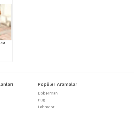
RIM
lanları
Popüler Aramalar
Doberman
Pug
Labrador