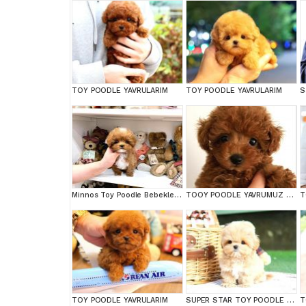
TOY POODLE YAVRULARIM
TOY POODLE YAVRULARIM
Minnos Toy Poodle Bebeklerimiz
TOOY POODLE YAVRUMUZ 0 TEACUP
T
TOY POODLE YAVRULARIM
SUPER STAR TOY POODLE YAVRULARIM
T