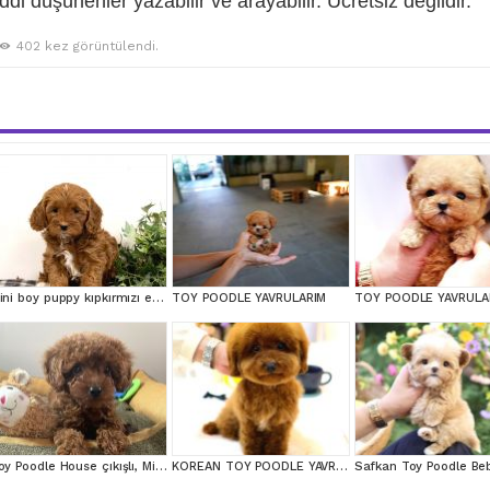
iddi düşünenler yazabilir ve arayabilir. Ücretsiz değildir.
402 kez görüntülendi.
Mini boy puppy kıpkırmızı ev üretimi TOOY POODLE
TOY POODLE YAVRULARIM
TOY POODLE YAVRULA
Toy Poodle House çıkışlı, Micro Boy Toy Poodle kızımız yeni ailesini arıyor
KOREAN TOY POODLE YAVRULARIM