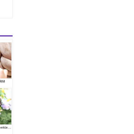
RIM
Safkan Toy Poodle Bebeklerimiz