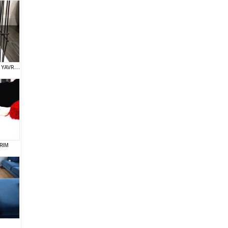
TEACUP KG GARANTİLİ YAVRULAR
RIM