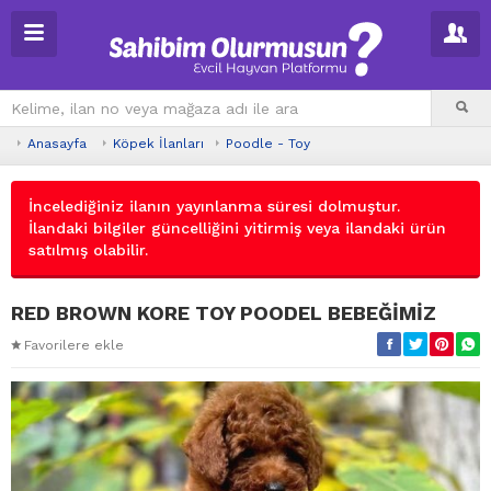
Anasayfa
Köpek İlanları
Poodle - Toy
İncelediğiniz ilanın yayınlanma süresi dolmuştur.
İlandaki bilgiler güncelliğini yitirmiş veya ilandaki ürün
satılmış olabilir.
RED BROWN KORE TOY POODEL BEBEĞİMİZ
Favorilere ekle