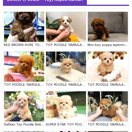
RED BROWN KORE TOY POODEL BEBEKLERİMİZ BAKIRKÖY
TOY POODLE YAVRULARIM
Mini boy puppy kıpkırmızı ev üretimi TOOY POODLE
TOY POODLE YAVRULARIM
TOY POODLE YAVRULARIM
TOY POODLE YAVRULARIM
Safkan Toy Poodle Bebeklerimiz
SUPER STAR TOY POODLE YAVRULARIM
TOY POODLE YAVRULARIM