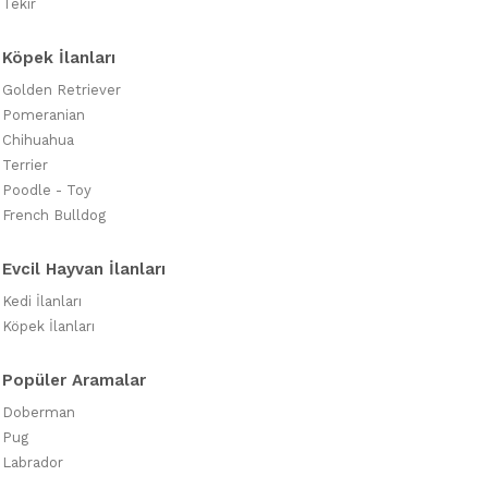
Tekir
Köpek İlanları
Golden Retriever
Pomeranian
Chihuahua
Terrier
Poodle - Toy
French Bulldog
Evcil Hayvan İlanları
Kedi İlanları
Köpek İlanları
Popüler Aramalar
Doberman
Pug
Labrador