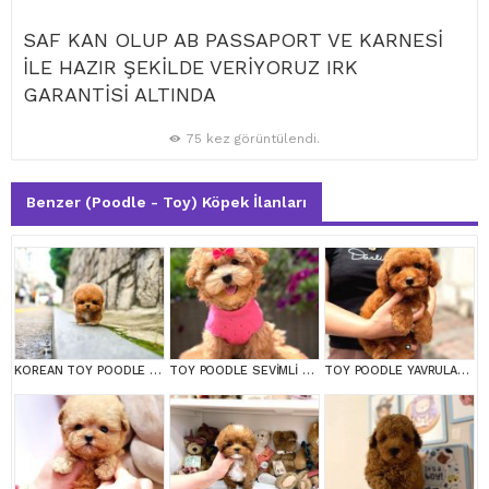
SAF KAN OLUP AB PASSAPORT VE KARNESİ
İLE HAZIR ŞEKİLDE VERİYORUZ IRK
GARANTİSİ ALTINDA
75 kez görüntülendi.
Benzer (Poodle - Toy) Köpek İlanları
KOREAN TOY POODLE YAVRULARIMIZ
TOY POODLE SEVİMLİ YAVRULAR EV ÜRETİMİ
TOY POODLE YAVRULARIM