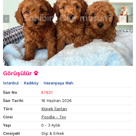
Görüşülür
İstanbul
Kadıköy
Hasanpaşa Mah.
İlan No
67621
İlan Tarihi
16 Haziran 2026
Türü
Köpek İlanları
Cinsi
Poodle - Toy
Yaşı
0 - 3 Aylık
Cinsiyeti
Dişi & Erkek