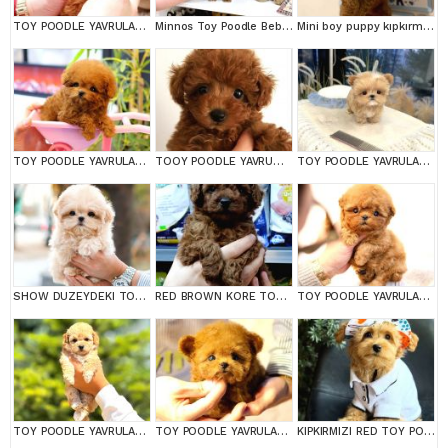
TOY POODLE YAVRULARIM
Minnos Toy Poodle Bebeklerimiz
Mini boy puppy kıpkırmızı ev üretimi yavrularımız TOOY POODLE
TOY POODLE YAVRULARIM
TOOY POODLE YAVRUMUZ 0 TEACUP
TOY POODLE YAVRULARIM
SHOW DUZEYDEKI TOY POODLE BEBEKLERIM
RED BROWN KORE TOY POODEL BEBEKLERİMİZ BAKIRKÖY
TOY POODLE YAVRULARIM
TOY POODLE YAVRULARIM
TOY POODLE YAVRULARIM
KIPKIRMIZI RED TOY POODLE SEVİMLİ YAVRULAR