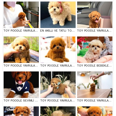
TOY POODLE YAVRULARIM
EN AKILLI VE TATLI TOY POODLE BEBEKLERIMIZ
TOY POODLE YAVRULARIM
TOY POODLE YAVRULARIM
TOY POODLE YAVRULARIM
TOY POODLE BEBEKLERİM
TOY POODLE SEVİMLİ YAVRULAR EV ÜRETİMİ
TOY POODLE YAVRULARIM
TOY POODLE YAVRULARIM