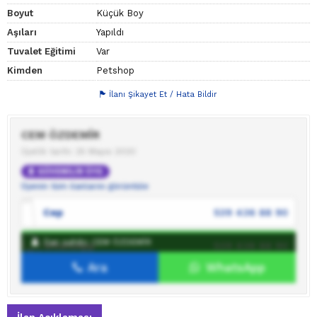
Boyut
Küçük Boy
Aşıları
Yapıldı
Tuvalet Eğitimi
Var
Kimden
Petshop
İlanı Şikayet Et / Hata Bildir
CEM ÖZDEMİR
Üyelik tarihi: 25 Mayıs 2020
GÜVENİLİR ÜYE
Üyenin tüm ilanlarını görüntüle
Cep
539 436 88 90
İlan sahibi: CEM ÖZDEMİR
WhatsApp
539 436 88 90
Ara
WhatsApp
İlan sahibine mesaj gönder