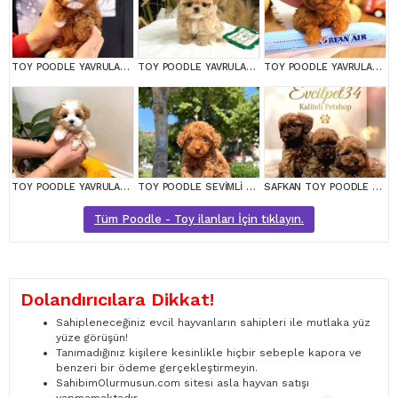
TOY POODLE YAVRULARIM
TOY POODLE YAVRULARIM
TOY POODLE YAVRULARIM
TOY POODLE YAVRULARIM
TOY POODLE SEVİMLİ YAVRULAR EV ÜRETİMİ
SAFKAN TOY POODLE BEBEKLERİMİZ BAKIRKÖY
Tüm Poodle - Toy ilanları İçin tıklayın.
Dolandırıcılara Dikkat!
Sahipleneceğiniz evcil hayvanların sahipleri ile mutlaka yüz
yüze görüşün!
Tanımadığınız kişilere kesinlikle hiçbir sebeple kapora ve
benzeri bir ödeme gerçekleştirmeyin.
SahibimOlurmusun.com sitesi asla hayvan satışı