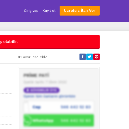
Ücretsiz İlan Ver
Giriş yap
Kayıt ol
 olabilir.
Favorilere ekle
PRİME PATİ
Üyelik tarihi: 7 Ekim 2023
GÜVENİLİR ÜYE
Üyenin tüm ilanlarını görüntüle
Cep
546 442 52 83
WhatsApp
546 442 52 83