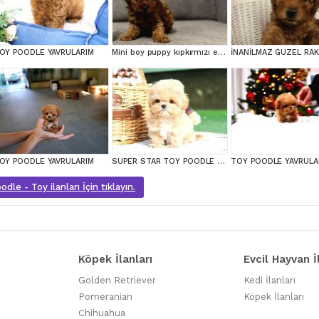
OY POODLE YAVRULARIM
Mini boy puppy kıpkırmızı ev üretimi TOOY POODLE
OY POODLE YAVRULARIM
SUPER STAR TOY POODLE YAVRULARIM
TOY POODLE YAVRULA
dle - Toy ilanları İçin tıklayın.
Köpek İlanları
Evcil Hayvan İ
Golden Retriever
Kedi İlanları
Pomeranian
Köpek İlanları
Chihuahua