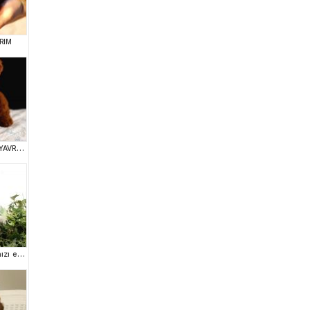
RIM
TOY POODLE SEVİMLİ YAVRULAR EV ÜRETİMİ
Mini boy puppy kıpkırmızı ev üretimi TOOY POODLE