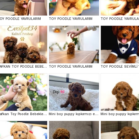
OY POODLE YAVRULARIM
TOY POODLE YAVRULARIM
TOY POODLE YAVRULA
SAFKAN TOY POODLE BEBEKLERİMİZ BAKIRKÖY
TOY POODLE YAVRULARIM
Safkan Toy Poodle Bebeklerimiz
Mini boy puppy kıpkırmızı ev üretimi TOOY POODLE