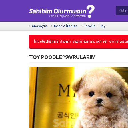
Anasayfa
Köpek İlanları
Poodle - Toy
İncelediğiniz ilanın yayınlanma süresi dolmuştur.
TOY POODLE YAVRULARIM