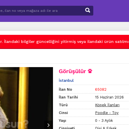
 İlandaki bilgiler güncelliğini yitirmiş veya ilandaki ürün satılmış
Görüşülür
İstanbul
İlan No
65082
İlan Tarihi
15 Haziran 2026
Türü
Köpek İlanları
Cinsi
Poodle - Toy
Yaşı
0 - 3 Aylık
Cinsiyeti
Dişi & Erkek