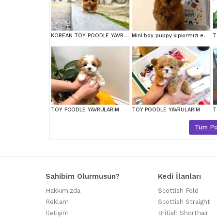
KOREAN TOY POODLE YAVRULARIMIZ
Mini boy puppy kıpkırmızı ev üretimi yavrularımız TOOY POODLE
T
TOY POODLE YAVRULARIM
TOY POODLE YAVRULARIM
T
Tüm Poo
Sahibim Olurmusun?
Kedi İlanları
Hakkımızda
Scottish Fold
Reklam
Scottish Straight
İletişim
British Shorthair