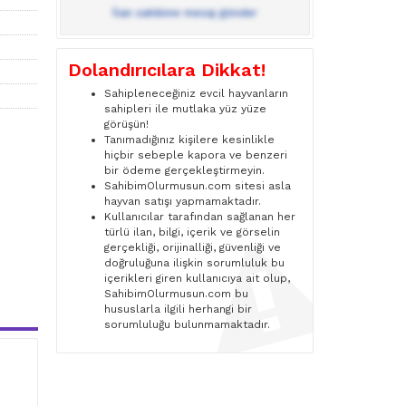
İlan sahibine mesaj gönder
Dolandırıcılara Dikkat!
Sahipleneceğiniz evcil hayvanların
sahipleri ile mutlaka yüz yüze
görüşün!
Tanımadığınız kişilere kesinlikle
hiçbir sebeple kapora ve benzeri
bir ödeme gerçekleştirmeyin.
SahibimOlurmusun.com sitesi asla
hayvan satışı yapmamaktadır.
Kullanıcılar tarafından sağlanan her
türlü ilan, bilgi, içerik ve görselin
gerçekliği, orijinalliği, güvenliği ve
doğruluğuna ilişkin sorumluluk bu
içerikleri giren kullanıcıya ait olup,
SahibimOlurmusun.com bu
hususlarla ilgili herhangi bir
sorumluluğu bulunmamaktadır.