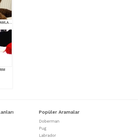
İNANİLMAZ GUZEL RAKAMLARA GERÇEK TOY YAVRULAR
RIM
lanları
Popüler Aramalar
Doberman
Pug
Labrador