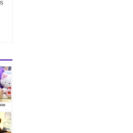
ÜS
RİM