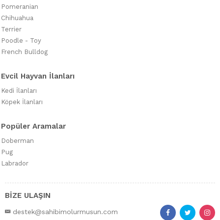
Pomeranian
Chihuahua
Terrier
Poodle - Toy
French Bulldog
Evcil Hayvan İlanları
Kedi İlanları
Köpek İlanları
Popüler Aramalar
Doberman
Pug
Labrador
BİZE ULAŞIN
destek@sahibimolurmusun.com