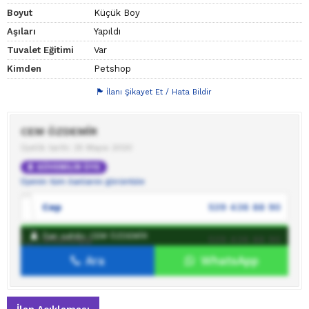
Boyut
Küçük Boy
Aşıları
Yapıldı
Tuvalet Eğitimi
Var
Kimden
Petshop
İlanı Şikayet Et / Hata Bildir
CEM ÖZDEMİR
Üyelik tarihi: 25 Mayıs 2020
GÜVENİLİR ÜYE
Üyenin tüm ilanlarını görüntüle
Cep
539 436 88 90
İlan sahibi: CEM ÖZDEMİR
WhatsApp
539 436 88 90
Ara
WhatsApp
İlan sahibine mesaj gönder