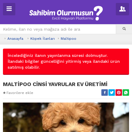
Anasayfa
Köpek İlanları
Maltipoo
İncelediğiniz ilanın yayınlanma süresi dolmuştur.
İlandaki bilgiler güncelliğini yitirmiş veya ilandaki ürün
satılmış olabilir.
MALTİPOO CİNSİ YAVRULAR EV ÜRETİMİ
Favorilere ekle