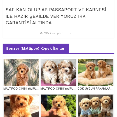
SAF KAN OLUP AB PASSAPORT VE KARNESİ
İLE HAZIR ŞEKİLDE VERİYORUZ IRK
GARANTİSİ ALTINDA
135 kez görüntülendi.
Benzer (Maltipoo) Köpek İlanları
MALTİPOO CİNSİ YAVRULAR EV ÜRETİMİ
MALTİPOO CİNSİ YAVRULAR EV ÜRETİMİ
COK UYGUN RAKAMLARA GERÇEK MALTİPOO YAVRULAR