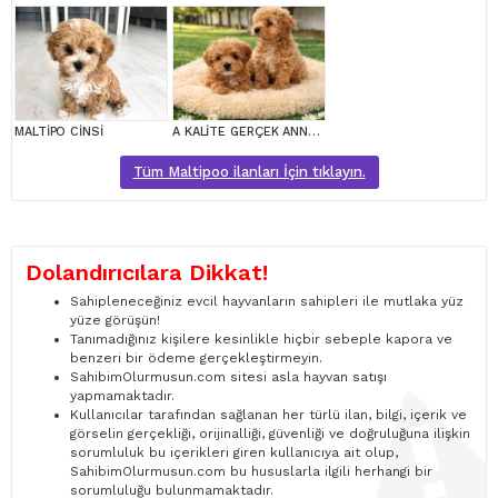
MALTİPO CİNSİ
A KALİTE GERÇEK ANNE BABA MALTİPOO YAVRULAR
Tüm Maltipoo ilanları İçin tıklayın.
Dolandırıcılara Dikkat!
Sahipleneceğiniz evcil hayvanların sahipleri ile mutlaka yüz
yüze görüşün!
Tanımadığınız kişilere kesinlikle hiçbir sebeple kapora ve
benzeri bir ödeme gerçekleştirmeyin.
SahibimOlurmusun.com sitesi asla hayvan satışı
yapmamaktadır.
Kullanıcılar tarafından sağlanan her türlü ilan, bilgi, içerik ve
görselin gerçekliği, orijinalliği, güvenliği ve doğruluğuna ilişkin
sorumluluk bu içerikleri giren kullanıcıya ait olup,
SahibimOlurmusun.com bu hususlarla ilgili herhangi bir
sorumluluğu bulunmamaktadır.