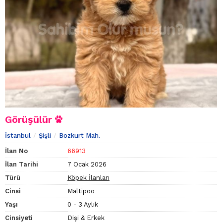
Görüşülür
İstanbul
Şişli
Bozkurt Mah.
İlan No
66913
İlan Tarihi
7 Ocak 2026
Türü
Köpek İlanları
Cinsi
Maltipoo
Yaşı
0 - 3 Aylık
Cinsiyeti
Dişi & Erkek