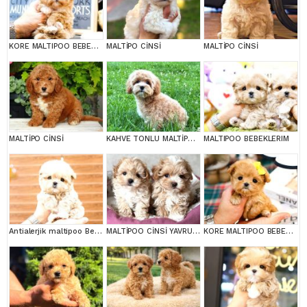
KORE MALTIPOO BEBEKLERIM
MALTİPO CİNSİ
MALTİPO CİNSİ
MALTİPO CİNSİ
KAHVE TONLU MALTİPOO CİNSİ YAVRULAR
MALTIPOO BEBEKLERIM
Antialerjik maltipoo Bebeklerim
MALTİPOO CİNSİ YAVRULAR EV ÜRETİMİ
KORE MALTIPOO BEBEKLERIM