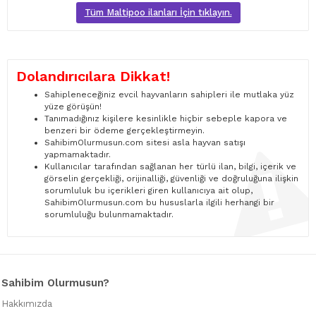
Tüm Maltipoo ilanları İçin tıklayın.
Dolandırıcılara Dikkat!
Sahipleneceğiniz evcil hayvanların sahipleri ile mutlaka yüz
yüze görüşün!
Tanımadığınız kişilere kesinlikle hiçbir sebeple kapora ve
benzeri bir ödeme gerçekleştirmeyin.
SahibimOlurmusun.com sitesi asla hayvan satışı
yapmamaktadır.
Kullanıcılar tarafından sağlanan her türlü ilan, bilgi, içerik ve
görselin gerçekliği, orijinalliği, güvenliği ve doğruluğuna ilişkin
sorumluluk bu içerikleri giren kullanıcıya ait olup,
SahibimOlurmusun.com bu hususlarla ilgili herhangi bir
sorumluluğu bulunmamaktadır.
Sahibim Olurmusun?
Hakkımızda