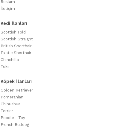
Reklam
İletişim
Kedi İlanları
Scottish Fold
Scottish Straight
British Shorthair
Exotic Shorthair
Chinchilla
Tekir
Köpek İlanları
Golden Retriever
Pomeranian
Chihuahua
Terrier
Poodle - Toy
French Bulldog