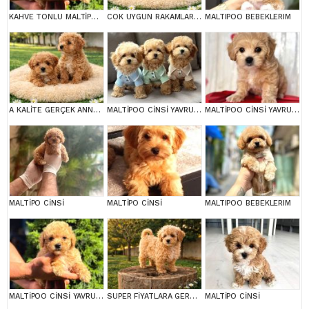
KAHVE TONLU MALTİPOO CİNSİ YAVRULAR
COK UYGUN RAKAMLARA GERÇEK MALTİPOO YAVRULAR
MALTIPOO BEBEKLERIM
A KALİTE GERÇEK ANNE BABA MALTİPOO YAVRULAR
MALTİPOO CİNSİ YAVRULAR EV ÜRETİMİ
MALTİPOO CİNSİ YAVRULAR EV ÜRETİMİ
MALTİPO CİNSİ
MALTİPO CİNSİ
MALTIPOO BEBEKLERIM
MALTİPOO CİNSİ YAVRULAR EV ÜRETİMİ
SUPER FİYATLARA GERÇEK MALTİPOO YAVRULAR
MALTİPO CİNSİ