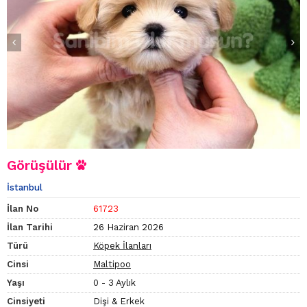
Görüşülür
İstanbul
İlan No
61723
İlan Tarihi
26 Haziran 2026
Türü
Köpek İlanları
Cinsi
Maltipoo
Yaşı
0 - 3 Aylık
Cinsiyeti
Dişi & Erkek