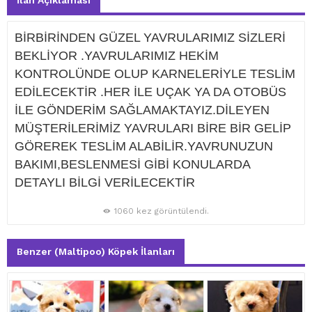
İlan Açıklaması
BİRBİRİNDEN GÜZEL YAVRULARIMIZ SİZLERİ
BEKLİYOR .YAVRULARIMIZ HEKİM
KONTROLÜNDE OLUP KARNELERİYLE TESLİM
EDİLECEKTİR .HER İLE UÇAK YA DA OTOBÜS
İLE GÖNDERİM SAĞLAMAKTAYIZ.DİLEYEN
MÜŞTERİLERİMİZ YAVRULARI BİRE BİR GELİP
GÖREREK TESLİM ALABİLİR.YAVRUNUZUN
BAKIMI,BESLENMESİ GİBİ KONULARDA
DETAYLI BİLGİ VERİLECEKTİR
1060 kez görüntülendi.
Benzer (Maltipoo) Köpek İlanları