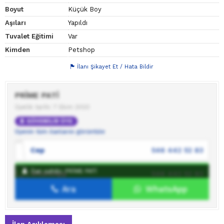
Boyut
Küçük Boy
Aşıları
Yapıldı
Tuvalet Eğitimi
Var
Kimden
Petshop
İlanı Şikayet Et / Hata Bildir
PRİME PATİ
Üyelik tarihi: 7 Ekim 2023
GÜVENİLİR ÜYE
Üyenin tüm ilanlarını görüntüle
Cep
546 442 52 83
İlan sahibi: PRİME PATİ
WhatsApp
546 442 52 83
Ara
WhatsApp
İlan sahibine mesaj gönder