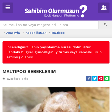
Anasayfa
Köpek İlanları
Maltipoo
İncelediğiniz ilanın yayınlanma süresi dolmuştur.
İlandaki bilgiler güncelliğini yitirmiş veya ilandaki ürün
satılmış olabilir.
MALTIPOO BEBEKLERIM
Favorilere ekle