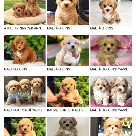
A KALİTE GERÇEK ANNE BABA MALTİPOO YAVRULAR
MALTİPO CİNSİ
MALTİPO CİNSİ
MALTİPO CİNSİ
MALTİPO CİNSİ
MALTİPOO CİNSİ YAVRULAR EV ÜRETİMİ
MALTİPOO CİNSİ YAVRULAR EV ÜRETİMİ
KAHVE TONLU MALTİPOO CİNSİ YAVRULAR
MALTİPOO CİNSİ YAVRULAR EV ÜRETİMİ