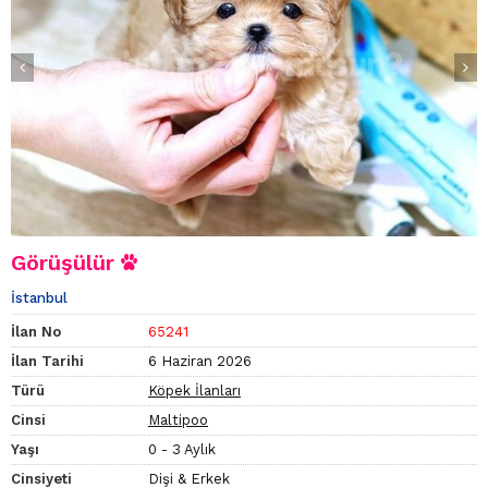
Görüşülür
İstanbul
İlan No
65241
İlan Tarihi
6 Haziran 2026
Türü
Köpek İlanları
Cinsi
Maltipoo
Yaşı
0 - 3 Aylık
Cinsiyeti
Dişi & Erkek