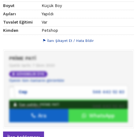
Boyut
Küçük Boy
Aşıları
Yapıldı
Tuvalet Eğitimi
Var
Kimden
Petshop
İlanı Şikayet Et / Hata Bildir
PRİME PATİ
Üyelik tarihi: 7 Ekim 2023
GÜVENİLİR ÜYE
Üyenin tüm ilanlarını görüntüle
Cep
546 442 52 83
İlan sahibi: PRİME PATİ
WhatsApp
546 442 52 83
Ara
WhatsApp
İlan sahibine mesaj gönder