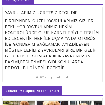
İlan Açıklaması
YAVRULARIMIZ UCRETSIZ DEGILDIR
BİRBİRİNDEN GÜZEL YAVRULARIMIZ SİZLERİ
BEKLİYOR .YAVRULARIMIZ HEKİM
KONTROLÜNDE OLUP KARNELERİYLE TESLİM
EDİLECEKTİR .HER İLE UÇAK YA DA OTOBÜS
İLE GÖNDERİM SAĞLAMAKTAYIZ.DİLEYEN
MÜŞTERİLERİMİZ YAVRULARI BİRE BİR GELİP
GÖREREK TESLİM ALABİLİR.YAVRUNUZUN
BAKIMI,BESLENMESİ GİBİ KONULARDA
DETAYLI BİLGİ VERİLECEKTİR
461 kez görüntülendi.
Benzer (Maltipoo) Köpek İlanları