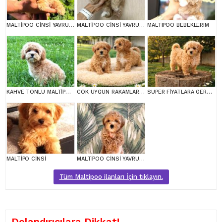
MALTİPOO CİNSİ YAVRULAR EV ÜRETİMİ
MALTİPOO CİNSİ YAVRULAR EV ÜRETİMİ
MALTIPOO BEBEKLERIM
KAHVE TONLU MALTİPOO CİNSİ YAVRULAR
COK UYGUN RAKAMLARA GERÇEK MALTİPOO YAVRULAR
SUPER FİYATLARA GERÇEK MALTİPOO YAVRULAR
MALTİPO CİNSİ
MALTİPOO CİNSİ YAVRULAR EV ÜRETİMİ
Tüm Maltipoo ilanları İçin tıklayın.
Dolandırıcılara Dikkat!