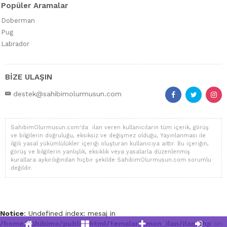
Popüler Aramalar
Doberman
Pug
Labrador
BİZE ULAŞIN
destek@sahibimolurmusun.com
SahibimOlurmusun.com'da ilan veren kullanıcıların tüm içerik, görüş
ve bilgilerin doğruluğu, eksiksiz ve değişmez olduğu, Yayınlanması ile
ilgili yasal yükümlülükler içeriği oluşturan kullanıcıya aittir. Bu içeriğin,
görüş ve bilgilerin yanlışlık, eksiklik veya yasalarla düzenlenmiş
kurallara aykırılığından hiçbir şekilde SahibimOlurmusun.com sorumlu
değildir.
Notice
: Undefined index: mesaj in
/home/sahibimo/public_html/temalar/limon_ilan/ilan.php
on