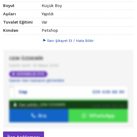
Boyut
Küçük Boy
Aşıları
Yapıldı
Tuvalet Eğitimi
Var
Kimden
Petshop
İlanı Şikayet Et / Hata Bildir
CEM ÖZDEMİR
Üyelik tarihi: 25 Mayıs 2020
GÜVENİLİR ÜYE
Üyenin tüm ilanlarını görüntüle
Cep
539 436 88 90
İlan sahibi: CEM ÖZDEMİR
WhatsApp
539 436 88 90
Ara
WhatsApp
İlan sahibine mesaj gönder