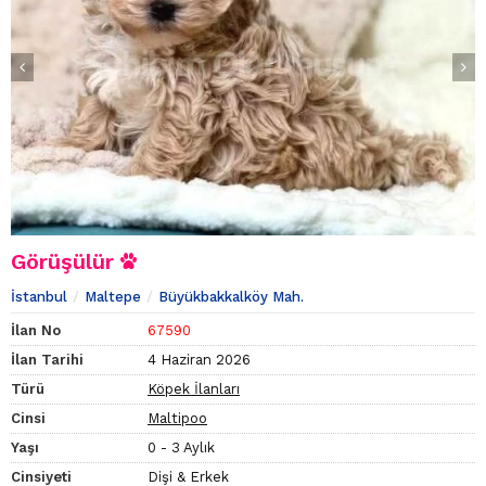
Görüşülür
İstanbul
Maltepe
Büyükbakkalköy Mah.
İlan No
67590
İlan Tarihi
4 Haziran 2026
Türü
Köpek İlanları
Cinsi
Maltipoo
Yaşı
0 - 3 Aylık
Cinsiyeti
Dişi & Erkek