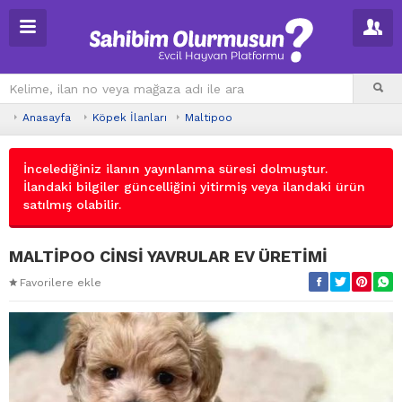
Anasayfa
Köpek İlanları
Maltipoo
İncelediğiniz ilanın yayınlanma süresi dolmuştur.
İlandaki bilgiler güncelliğini yitirmiş veya ilandaki ürün
satılmış olabilir.
MALTİPOO CİNSİ YAVRULAR EV ÜRETİMİ
Favorilere ekle