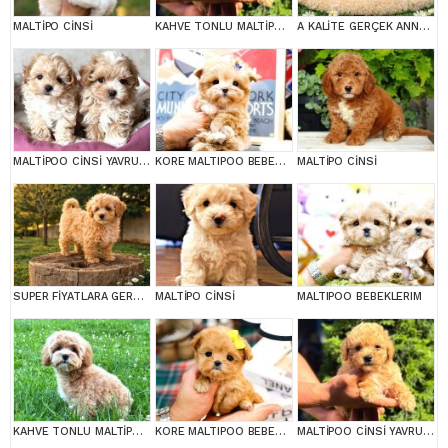
MALTİPO CİNSİ
KAHVE TONLU MALTİPOO CİNSİ YAVRULAR
A KALİTE GERÇEK ANNE BABA MALTİPOO YAVRULAR
MALTİPOO CİNSİ YAVRULAR EV ÜRETİMİ
KORE MALTIPOO BEBEKLERIM
MALTİPO CİNSİ
SUPER FİYATLARA GERÇEK MALTİPOO YAVRULAR
MALTİPO CİNSİ
MALTIPOO BEBEKLERIM
KAHVE TONLU MALTİPOO CİNSİ YAVRULAR
KORE MALTIPOO BEBEKLERIM
MALTİPOO CİNSİ YAVRULAR EV ÜRETİMİ