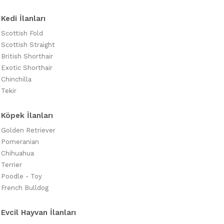
Kedi İlanları
Scottish Fold
Scottish Straight
British Shorthair
Exotic Shorthair
Chinchilla
Tekir
Köpek İlanları
Golden Retriever
Pomeranian
Chihuahua
Terrier
Poodle - Toy
French Bulldog
Evcil Hayvan İlanları