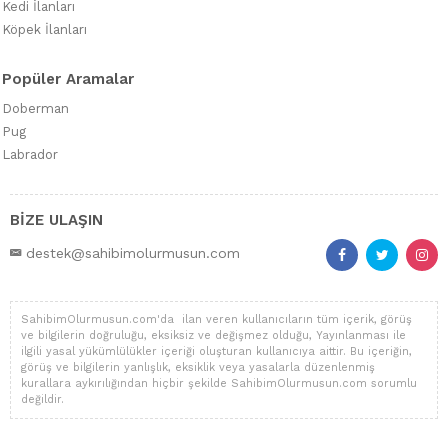
Kedi İlanları
Köpek İlanları
Popüler Aramalar
Doberman
Pug
Labrador
BİZE ULAŞIN
destek@sahibimolurmusun.com
SahibimOlurmusun.com'da ilan veren kullanıcıların tüm içerik, görüş
ve bilgilerin doğruluğu, eksiksiz ve değişmez olduğu, Yayınlanması ile
ilgili yasal yükümlülükler içeriği oluşturan kullanıcıya aittir. Bu içeriğin,
görüş ve bilgilerin yanlışlık, eksiklik veya yasalarla düzenlenmiş
kurallara aykırılığından hiçbir şekilde SahibimOlurmusun.com sorumlu
değildir.