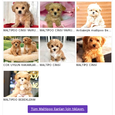
MALTİPOO CİNSİ YAVRULAR EV ÜRETİMİ
MALTİPOO CİNSİ YAVRULAR EV ÜRETİMİ
Antialerjik maltipoo Bebeklerim
COK UYGUN RAKAMLARA GERÇEK MALTİPOO YAVRULAR
MALTİPO CİNSİ
MALTİPO CİNSİ
MALTIPOO BEBEKLERIM
Tüm Maltipoo ilanları İçin tıklayın.