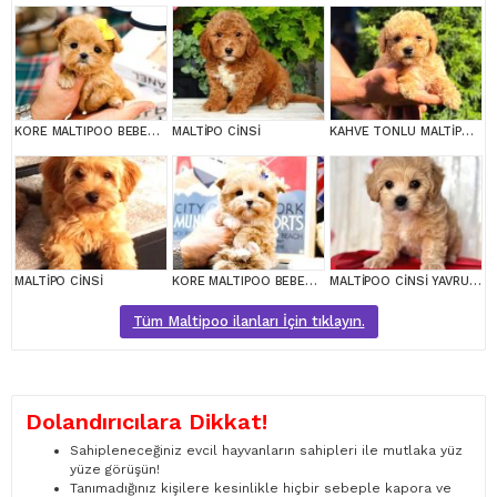
KORE MALTIPOO BEBEKLERIM
MALTİPO CİNSİ
KAHVE TONLU MALTİPOO CİNSİ YAVRULAR
MALTİPO CİNSİ
KORE MALTIPOO BEBEKLERIM
MALTİPOO CİNSİ YAVRULAR EV ÜRETİMİ
Tüm Maltipoo ilanları İçin tıklayın.
Dolandırıcılara Dikkat!
Sahipleneceğiniz evcil hayvanların sahipleri ile mutlaka yüz
yüze görüşün!
Tanımadığınız kişilere kesinlikle hiçbir sebeple kapora ve