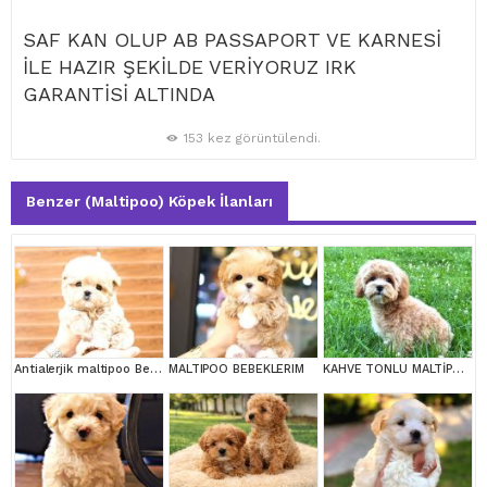
SAF KAN OLUP AB PASSAPORT VE KARNESİ
İLE HAZIR ŞEKİLDE VERİYORUZ IRK
GARANTİSİ ALTINDA
153 kez görüntülendi.
Benzer (Maltipoo) Köpek İlanları
Antialerjik maltipoo Bebeklerim
MALTIPOO BEBEKLERIM
KAHVE TONLU MALTİPOO CİNSİ YAVRULAR