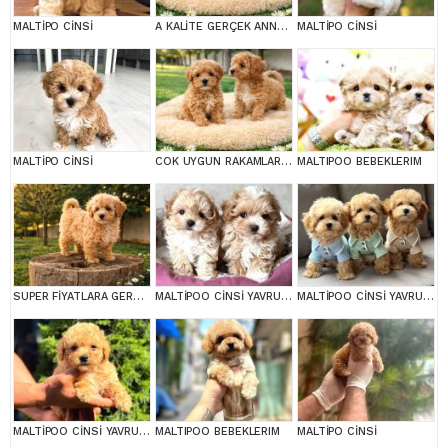
MALTİPO CİNSİ
A KALİTE GERÇEK ANNE BABA MALTİPOO YAVRULAR
MALTİPO CİNSİ
MALTİPO CİNSİ
COK UYGUN RAKAMLARA GERÇEK MALTİPOO YAVRULAR
MALTIPOO BEBEKLERIM
SUPER FİYATLARA GERÇEK MALTİPOO YAVRULAR
MALTİPOO CİNSİ YAVRULAR EV ÜRETİMİ
MALTİPOO CİNSİ YAVRULAR EV ÜRETİMİ
MALTİPOO CİNSİ YAVRULAR EV ÜRETİMİ
MALTIPOO BEBEKLERIM
MALTİPO CİNSİ