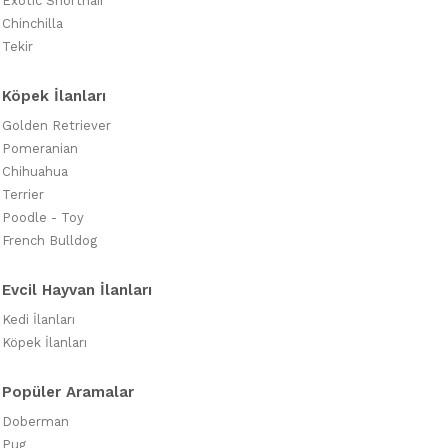
Exotic Shorthair
Chinchilla
Tekir
Köpek İlanları
Golden Retriever
Pomeranian
Chihuahua
Terrier
Poodle - Toy
French Bulldog
Evcil Hayvan İlanları
Kedi İlanları
Köpek İlanları
Popüler Aramalar
Doberman
Pug