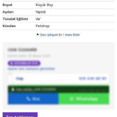
Boyut
Küçük Boy
Aşıları
Yapıldı
Tuvalet Eğitimi
Var
Kimden
Petshop
İlanı Şikayet Et / Hata Bildir
CEM ÖZDEMİR
Üyelik tarihi: 25 Mayıs 2020
GÜVENİLİR ÜYE
Üyenin tüm ilanlarını görüntüle
Cep
539 436 88 90
İlan sahibi: CEM ÖZDEMİR
WhatsApp
539 436 88 90
Ara
WhatsApp
İlan sahibine mesaj gönder