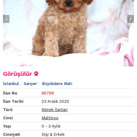
Görüşülür
İstanbul
Sarıyer
Büyükdere Mah.
İlan No
66789
İlan Tarihi
23 Aralık 2025
Türü
Köpek İlanları
Cinsi
Maltipoo
Yaşı
0 - 3 Aylık
Cinsiyeti
Dişi & Erkek