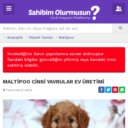
Anasayfa
Köpek İlanları
Maltipoo
İncelediğiniz ilanın yayınlanma süresi dolmuştur.
İlandaki bilgiler güncelliğini yitirmiş veya ilandaki ürün
satılmış olabilir.
MALTİPOO CİNSİ YAVRULAR EV ÜRETİMİ
Favorilere ekle