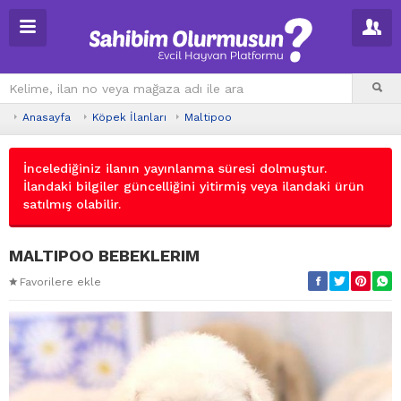
Anasayfa
Köpek İlanları
Maltipoo
İncelediğiniz ilanın yayınlanma süresi dolmuştur.
İlandaki bilgiler güncelliğini yitirmiş veya ilandaki ürün
satılmış olabilir.
MALTIPOO BEBEKLERIM
Favorilere ekle