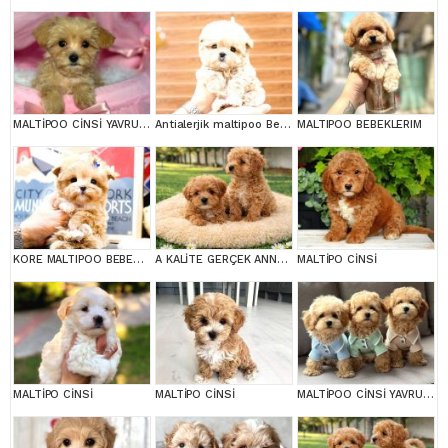
MALTİPOO CİNSİ YAVRULAR EV ÜRETİMİ
Antialerjik maltipoo Bebeklerim
MALTIPOO BEBEKLERIM
KORE MALTIPOO BEBEKLERIM
A KALİTE GERÇEK ANNE BABA MALTİPOO YAVRULAR
MALTİPO CİNSİ
MALTİPO CİNSİ
MALTİPO CİNSİ
MALTİPOO CİNSİ YAVRULAR EV ÜRETİMİ