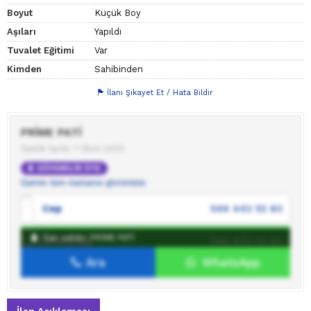
Boyut
Küçük Boy
Aşıları
Yapıldı
Tuvalet Eğitimi
Var
Kimden
Sahibinden
İlanı Şikayet Et / Hata Bildir
PRİME PATİ
Üyelik tarihi: 7 Ekim 2023
GÜVENİLİR ÜYE
Üyenin tüm ilanlarını görüntüle
Cep
546 442 52 83
İlan sahibi: PRİME PATİ
WhatsApp
546 442 52 83
Ara
WhatsApp
İlan sahibine mesaj gönder