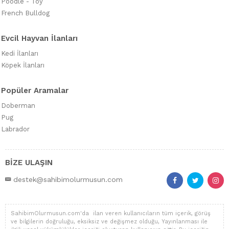
Poodle - Toy
French Bulldog
Evcil Hayvan İlanları
Kedi İlanları
Köpek İlanları
Popüler Aramalar
Doberman
Pug
Labrador
BİZE ULAŞIN
destek@sahibimolurmusun.com
SahibimOlurmusun.com'da ilan veren kullanıcıların tüm içerik, görüş
ve bilgilerin doğruluğu, eksiksiz ve değişmez olduğu, Yayınlanması ile