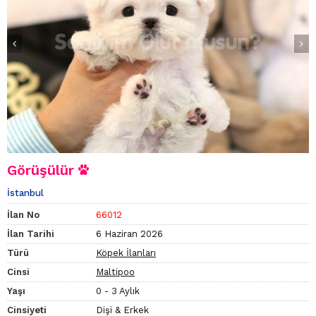
Görüşülür
İstanbul
İlan No
66012
İlan Tarihi
6 Haziran 2026
Türü
Köpek İlanları
Cinsi
Maltipoo
Yaşı
0 - 3 Aylık
Cinsiyeti
Dişi & Erkek