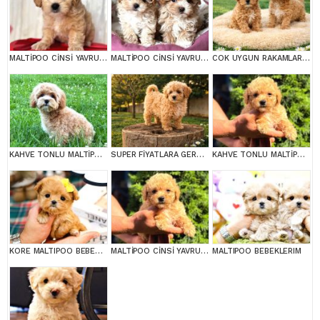
MALTİPOO CİNSİ YAVRULAR EV ÜRETİMİ
MALTİPOO CİNSİ YAVRULAR EV ÜRETİMİ
COK UYGUN RAKAMLARA GERÇEK MALTİPOO YAVRULAR
KAHVE TONLU MALTİPOO CİNSİ YAVRULAR
SUPER FİYATLARA GERÇEK MALTİPOO YAVRULAR
KAHVE TONLU MALTİPOO CİNSİ YAVRULAR
KORE MALTIPOO BEBEKLERIM
MALTİPOO CİNSİ YAVRULAR EV ÜRETİMİ
MALTIPOO BEBEKLERIM