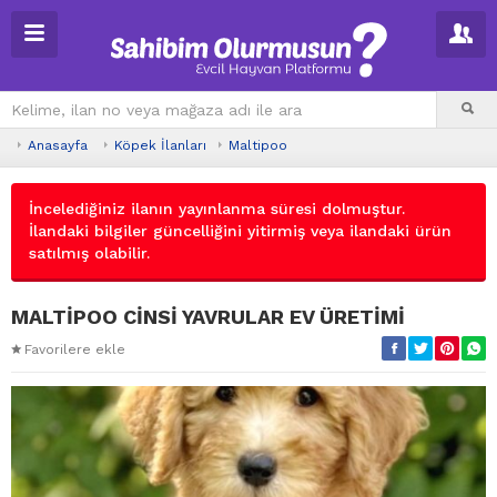
Anasayfa
Köpek İlanları
Maltipoo
İncelediğiniz ilanın yayınlanma süresi dolmuştur.
İlandaki bilgiler güncelliğini yitirmiş veya ilandaki ürün
satılmış olabilir.
MALTİPOO CİNSİ YAVRULAR EV ÜRETİMİ
Favorilere ekle