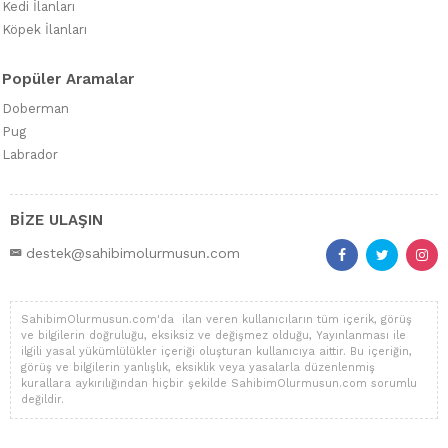
Kedi İlanları
Köpek İlanları
Popüler Aramalar
Doberman
Pug
Labrador
BİZE ULAŞIN
destek@sahibimolurmusun.com
SahibimOlurmusun.com'da ilan veren kullanıcıların tüm içerik, görüş
ve bilgilerin doğruluğu, eksiksiz ve değişmez olduğu, Yayınlanması ile
ilgili yasal yükümlülükler içeriği oluşturan kullanıcıya aittir. Bu içeriğin,
görüş ve bilgilerin yanlışlık, eksiklik veya yasalarla düzenlenmiş
kurallara aykırılığından hiçbir şekilde SahibimOlurmusun.com sorumlu
değildir.