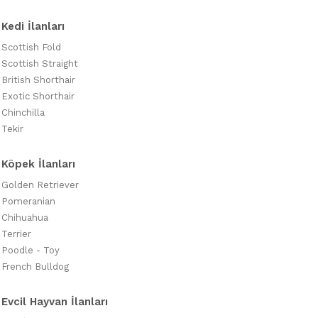
Kedi İlanları
Scottish Fold
Scottish Straight
British Shorthair
Exotic Shorthair
Chinchilla
Tekir
Köpek İlanları
Golden Retriever
Pomeranian
Chihuahua
Terrier
Poodle - Toy
French Bulldog
Evcil Hayvan İlanları