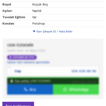
Boyut
Küçük Boy
Aşıları
Yapıldı
Tuvalet Eğitimi
Var
Kimden
Petshop
İlanı Şikayet Et / Hata Bildir
CEM ÖZDEMİR
Üyelik tarihi: 25 Mayıs 2020
GÜVENİLİR ÜYE
Üyenin tüm ilanlarını görüntüle
Cep
539 436 88 90
İlan sahibi: CEM ÖZDEMİR
WhatsApp
539 436 88 90
Ara
WhatsApp
İlan sahibine mesaj gönder