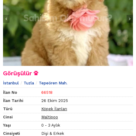
Görüşülür
İstanbul
Tuzla
Tepeören Mah.
İlan No
66518
İlan Tarihi
26 Ekim 2025
Türü
Köpek İlanları
Cinsi
Maltipoo
Yaşı
0 - 3 Aylık
Cinsiyeti
Dişi & Erkek