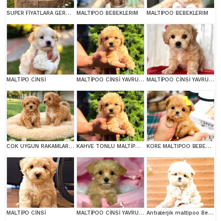
SUPER FİYATLARA GERÇEK MALTİPOO YAVRULAR
MALTIPOO BEBEKLERIM
MALTIPOO BEBEKLERIM
MALTİPO CİNSİ
MALTİPOO CİNSİ YAVRULAR EV ÜRETİMİ
MALTİPOO CİNSİ YAVRULAR EV ÜRETİMİ
COK UYGUN RAKAMLARA GERÇEK MALTİPOO YAVRULAR
KAHVE TONLU MALTİPOO CİNSİ YAVRULAR
KORE MALTIPOO BEBEKLERIM
MALTİPO CİNSİ
MALTİPOO CİNSİ YAVRULAR EV ÜRETİMİ
Antialerjik maltipoo Bebeklerim