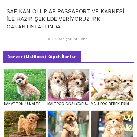
SAF KAN OLUP AB PASSAPORT VE KARNESİ
İLE HAZIR ŞEKİLDE VERİYORUZ IRK
GARANTİSİ ALTINDA
57 kez görüntülendi.
Benzer (Maltipoo) Köpek İlanları
KAHVE TONLU MALTİPOO CİNSİ YAVRULAR
MALTİPOO CİNSİ YAVRULAR EV ÜRETİMİ
MALTIPOO BEBEKLERIM