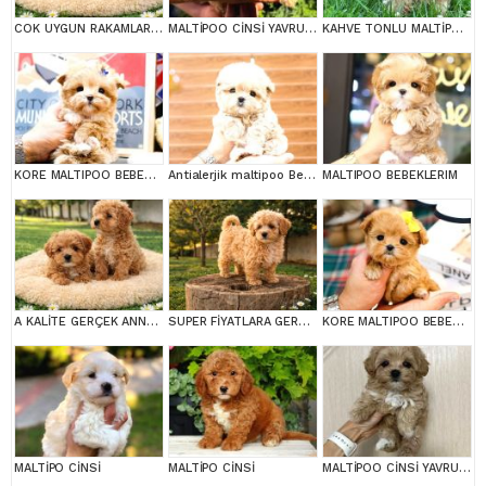
COK UYGUN RAKAMLARA GERÇEK MALTİPOO YAVRULAR
MALTİPOO CİNSİ YAVRULAR EV ÜRETİMİ
KAHVE TONLU MALTİPOO CİNSİ YAVRULAR
KORE MALTIPOO BEBEKLERIM
Antialerjik maltipoo Bebeklerim
MALTIPOO BEBEKLERIM
A KALİTE GERÇEK ANNE BABA MALTİPOO YAVRULAR
SUPER FİYATLARA GERÇEK MALTİPOO YAVRULAR
KORE MALTIPOO BEBEKLERIM
MALTİPO CİNSİ
MALTİPO CİNSİ
MALTİPOO CİNSİ YAVRULAR EV ÜRETİMİ