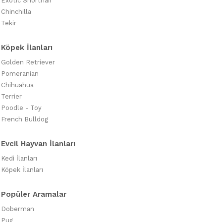
Exotic Shorthair
Chinchilla
Tekir
Köpek İlanları
Golden Retriever
Pomeranian
Chihuahua
Terrier
Poodle - Toy
French Bulldog
Evcil Hayvan İlanları
Kedi İlanları
Köpek İlanları
Popüler Aramalar
Doberman
Pug