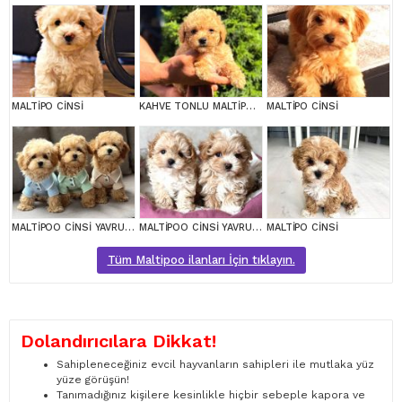
MALTİPO CİNSİ
KAHVE TONLU MALTİPOO CİNSİ YAVRULAR
MALTİPO CİNSİ
MALTİPOO CİNSİ YAVRULAR EV ÜRETİMİ
MALTİPOO CİNSİ YAVRULAR EV ÜRETİMİ
MALTİPO CİNSİ
Tüm Maltipoo ilanları İçin tıklayın.
Dolandırıcılara Dikkat!
Sahipleneceğiniz evcil hayvanların sahipleri ile mutlaka yüz
yüze görüşün!
Tanımadığınız kişilere kesinlikle hiçbir sebeple kapora ve