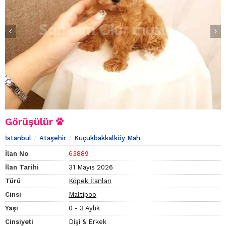
Görüşülür
İstanbul
Ataşehir
Küçükbakkalköy Mah.
İlan No
63889
İlan Tarihi
31 Mayıs 2026
Türü
Köpek İlanları
Cinsi
Maltipoo
Yaşı
0 - 3 Aylık
Cinsiyeti
Dişi & Erkek