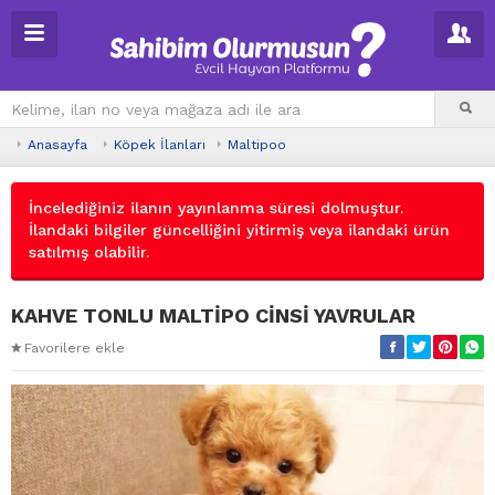
Anasayfa
Köpek İlanları
Maltipoo
İncelediğiniz ilanın yayınlanma süresi dolmuştur.
İlandaki bilgiler güncelliğini yitirmiş veya ilandaki ürün
satılmış olabilir.
KAHVE TONLU MALTİPO CİNSİ YAVRULAR
Favorilere ekle