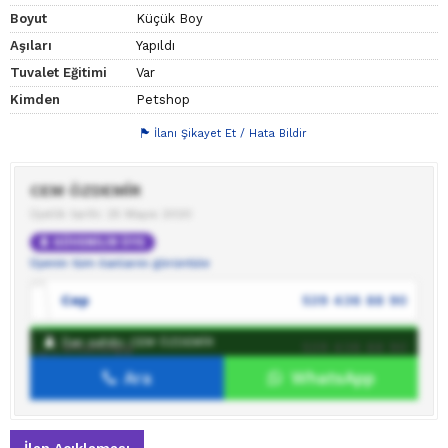
Boyut
Küçük Boy
Aşıları
Yapıldı
Tuvalet Eğitimi
Var
Kimden
Petshop
İlanı Şikayet Et / Hata Bildir
CEM ÖZDEMİR
Üyelik tarihi: 25 Mayıs 2020
GÜVENİLİR ÜYE
Üyenin tüm ilanlarını görüntüle
Cep
539 436 88 90
İlan sahibi: CEM ÖZDEMİR
WhatsApp
539 436 88 90
Ara
WhatsApp
İlan sahibine mesaj gönder