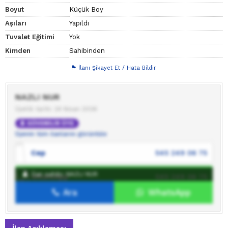
Boyut
Küçük Boy
Aşıları
Yapıldı
Tuvalet Eğitimi
Yok
Kimden
Sahibinden
İlanı Şikayet Et / Hata Bildir
NAZLI NUR
Üyelik tarihi: 24 Nisan 2026
GÜVENİLİR ÜYE
Üyenin tüm ilanlarını görüntüle
Cep
545 249 06 75
İlan sahibi: NAZLI NUR
WhatsApp
545 249 06 75
Ara
WhatsApp
İlan sahibine mesaj gönder