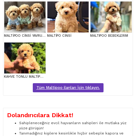
MALTİPOO CİNSİ YAVRULAR EV ÜRETİMİ
MALTİPO CİNSİ
MALTIPOO BEBEKLERIM
KAHVE TONLU MALTİPOO CİNSİ YAVRULAR
Tüm Maltipoo ilanları İçin tıklayın.
Dolandırıcılara Dikkat!
Sahipleneceğiniz evcil hayvanların sahipleri ile mutlaka yüz
yüze görüşün!
Tanımadığınız kişilere kesinlikle hiçbir sebeple kapora ve