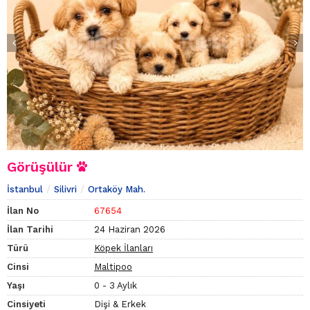
Görüşülür
İstanbul
Silivri
Ortaköy Mah.
İlan No
67654
İlan Tarihi
24 Haziran 2026
Türü
Köpek İlanları
Cinsi
Maltipoo
Yaşı
0 - 3 Aylık
Cinsiyeti
Dişi & Erkek