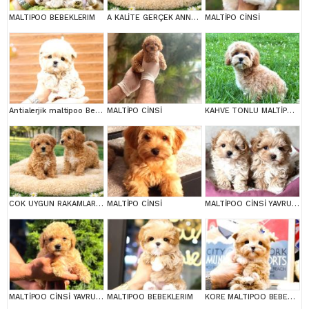
MALTIPOO BEBEKLERIM
A KALİTE GERÇEK ANNE BABA MALTİPOO YAVRULAR
MALTİPO CİNSİ
Antialerjik maltipoo Bebeklerim
MALTİPO CİNSİ
KAHVE TONLU MALTİPOO CİNSİ YAVRULAR
COK UYGUN RAKAMLARA GERÇEK MALTİPOO YAVRULAR
MALTİPO CİNSİ
MALTİPOO CİNSİ YAVRULAR EV ÜRETİMİ
MALTİPOO CİNSİ YAVRULAR EV ÜRETİMİ
MALTIPOO BEBEKLERIM
KORE MALTIPOO BEBEKLERIM