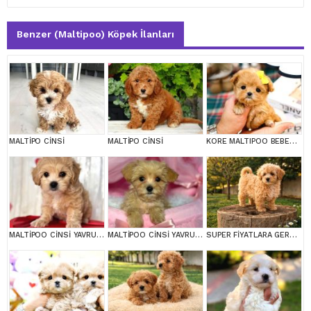
Benzer (Maltipoo) Köpek İlanları
MALTİPO CİNSİ
MALTİPO CİNSİ
KORE MALTIPOO BEBEKLERIM
MALTİPOO CİNSİ YAVRULAR EV ÜRETİMİ
MALTİPOO CİNSİ YAVRULAR EV ÜRETİMİ
SUPER FİYATLARA GERÇEK MALTİPOO YAVRULAR