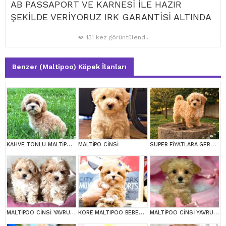
AB PASSAPORT VE KARNESİ İLE HAZIR
ŞEKİLDE VERİYORUZ IRK GARANTİSİ ALTINDA
131 kez görüntülendi.
Benzer (Maltipoo) Köpek İlanları
KAHVE TONLU MALTİPOO CİNSİ YAVRULAR
MALTİPO CİNSİ
SUPER FİYATLARA GERÇEK MALTİPOO YAVRULAR
MALTİPOO CİNSİ YAVRULAR EV ÜRETİMİ
KORE MALTIPOO BEBEKLERIM
MALTİPOO CİNSİ YAVRULAR EV ÜRETİMİ