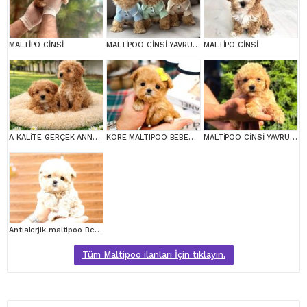
MALTİPO CİNSİ
MALTİPOO CİNSİ YAVRULAR EV ÜRETİMİ
MALTİPO CİNSİ
A KALİTE GERÇEK ANNE BABA MALTİPOO YAVRULAR
KORE MALTIPOO BEBEKLERIM
MALTİPOO CİNSİ YAVRULAR EV ÜRETİMİ
Antialerjik maltipoo Bebeklerim
Tüm Maltipoo ilanları İçin tıklayın.