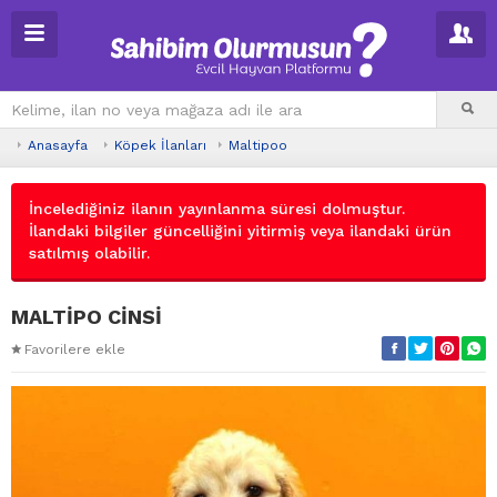
Anasayfa
Köpek İlanları
Maltipoo
İncelediğiniz ilanın yayınlanma süresi dolmuştur.
İlandaki bilgiler güncelliğini yitirmiş veya ilandaki ürün
satılmış olabilir.
MALTİPO CİNSİ
Favorilere ekle