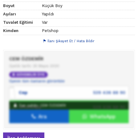
Boyut
Küçük Boy
Aşıları
Yapıldı
Tuvalet Eğitimi
Var
Kimden
Petshop
İlanı Şikayet Et / Hata Bildir
CEM ÖZDEMİR
Üyelik tarihi: 25 Mayıs 2020
GÜVENİLİR ÜYE
Üyenin tüm ilanlarını görüntüle
Cep
539 436 88 90
İlan sahibi: CEM ÖZDEMİR
WhatsApp
539 436 88 90
Ara
WhatsApp
İlan sahibine mesaj gönder