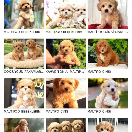
MALTIPOO BEBEKLERIM
MALTIPOO BEBEKLERIM
MALTİPOO CİNSİ YAVRULAR EV ÜRETİMİ
COK UYGUN RAKAMLARA GERÇEK MALTİPOO YAVRULAR
KAHVE TONLU MALTİPOO CİNSİ YAVRULAR
MALTİPO CİNSİ
MALTIPOO BEBEKLERIM
MALTİPO CİNSİ
MALTİPO CİNSİ