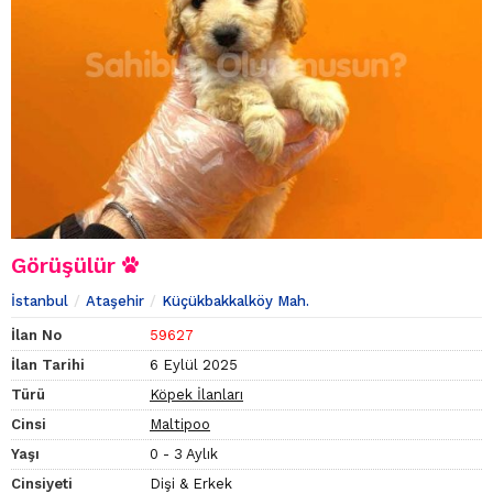
Görüşülür
İstanbul
Ataşehir
Küçükbakkalköy Mah.
İlan No
59627
İlan Tarihi
6 Eylül 2025
Türü
Köpek İlanları
Cinsi
Maltipoo
Yaşı
0 - 3 Aylık
Cinsiyeti
Dişi & Erkek