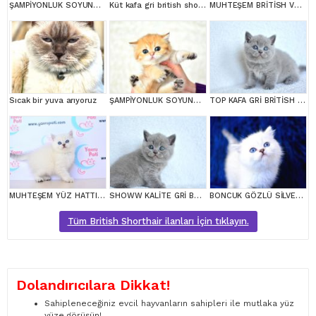
ŞAMPİYONLUK SOYUNDAN NY11 GOLDEN BRİTİSH SHORTHAİR
Küt kafa gri british shorthair yavrularımız
MUHTEŞEM BRİTİSH VE SCOTTİSH YAVRULAR
Sıcak bir yuva arıyoruz
ŞAMPİYONLUK SOYUNDAN NY11 GOLDEN BRİTİSH SHORTHAİR
TOP KAFA GRİ BRİTİSH SHORTHAİR YAVRUMUZ
MUHTEŞEM YÜZ HATTI SİLVER BRİTİSH SHORTHAİR NS1133
SHOWW KALİTE GRİ BRİTİSH SHORTHAİR YAVRUMUZ
BONCUK GÖZLÜ SİLVER BRİTİSH SHORTHAİR NS1133
Tüm British Shorthair ilanları İçin tıklayın.
Dolandırıcılara Dikkat!
Sahipleneceğiniz evcil hayvanların sahipleri ile mutlaka yüz
yüze görüşün!