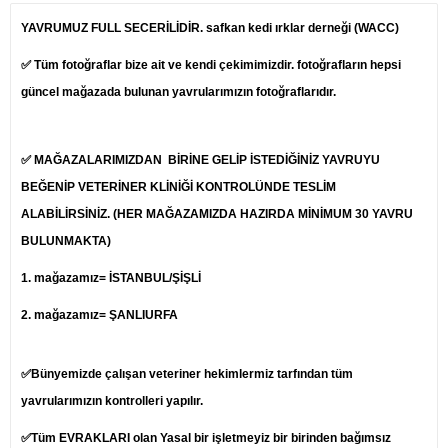
YAVRUMUZ FULL SECERİLİDİR. safkan kedi ırklar derneği (WACC)
✅ Tüm fotoğraflar bize ait ve kendi çekimimizdir. fotoğrafların hepsi
güncel mağazada bulunan yavrularımızın fotoğraflarıdır.
✅ MAĞAZALARIMIZDAN BİRİNE GELİP İSTEDİĞİNİZ YAVRUYU
BEĞENİP
VETERİNER
KLİNİĞİ KONTROLÜNDE TESLİM
ALABİLİRSİNİZ. (HER MAĞAZAMIZDA HAZIRDA MİNİMUM 30 YAVRU
BULUNMAKTA)
1.
mağazamız= İSTANBUL/ŞİŞLİ
2. mağazamız= ŞANLIURFA
✅Bünyemizde çalışan veteriner hekimlermiz tarfından tüm
yavrularımızın kontrolleri yapılır.
✅Tüm EVRAKLARI olan Yasal bir işletmeyiz bir birinden bağımsız