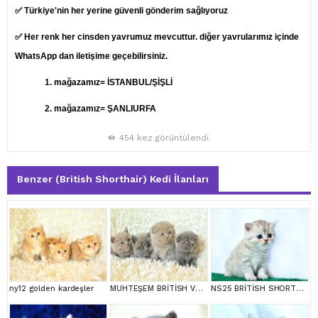
✅ Türkiye'nin her yerine güvenli gönderim sağlıyoruz
✅ Her renk her cinsden yavrumuz mevcuttur. diğer yavrularımız içinde
WhatsApp dan iletişime geçebilirsiniz.
1.
mağazamız= İSTANBUL/ŞİŞLİ
2. mağazamız= ŞANLIURFA
454 kez görüntülendi.
Benzer (British Shorthair) Kedi İlanları
ny12 golden kardeşler
MUHTEŞEM BRİTİSH VE SCOTTİSH YAVRULAR
NS25 BRİTİSH SHORTHAİR