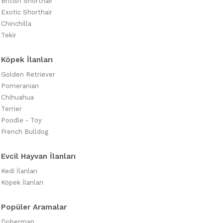
British Shorthair
Exotic Shorthair
Chinchilla
Tekir
Köpek İlanları
Golden Retriever
Pomeranian
Chihuahua
Terrier
Poodle - Toy
French Bulldog
Evcil Hayvan İlanları
Kedi İlanları
Köpek İlanları
Popüler Aramalar
Doberman