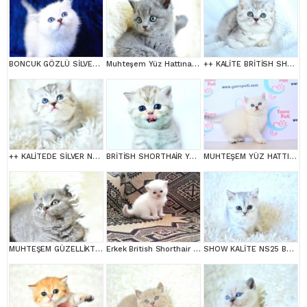
BONCUK GÖZLÜ SİLVER BRİTİSH SHORTHAİR NS1133
Muhteşem Yüz Hattına Sahip gri british shorthair
++ KALİTE BRİTİSH SHORTHAİR
++ KALİTEDE SİLVER NS24 BRİTİSH SHORTHAİR
BRİTİSH SHORTHAİR YAVRUMUZ
MUHTEŞEM YÜZ HATTI SİLVER BRİTİSH SHORTHAİRNS1133
MUHTEŞEM GÜZELLİKTE GRİ BRİTİSH
Erkek British Shorthair Red Point
SHOW KALİTE NS25 BRİTİSH SHORTHAİR YAVRUMUZ DİŞİ