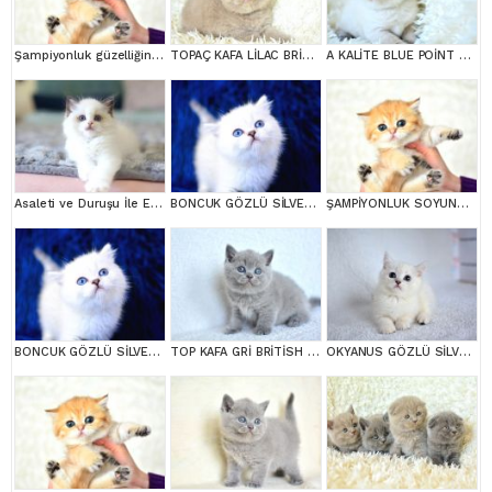
Şampiyonluk güzelliğinde ny11 golden british shorthair
TOPAÇ KAFA LİLAC BRİTİSH SHORTHAİR
A KALİTE BLUE POİNT BRİTİSH SHORTHAİR
Asaleti ve Duruşu İle Eşsiz Güzellikte Ragdoll
BONCUK GÖZLÜ SİLVER BRİTİSH SHORTHAİR NS1133
ŞAMPİYONLUK SOYUNDAN NY11 GOLDEN BRİTİSH SHORTHAİR
BONCUK GÖZLÜ SİLVER BRİTİSH SHORTHAİR NS1133
TOP KAFA GRİ BRİTİSH SHORTHAİR YAVRUMUZ
OKYANUS GÖZLÜ SİLVER POİNT BRİTİSH SHORTHAİR YAVRUMUZ