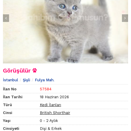
Görüşülür
İstanbul
Şişli
Fulya Mah.
İlan No
57584
İlan Tarihi
18 Haziran 2026
Türü
Kedi İlanları
Cinsi
British Shorthair
Yaşı
0 - 2 Aylık
Cinsiyeti
Dişi & Erkek