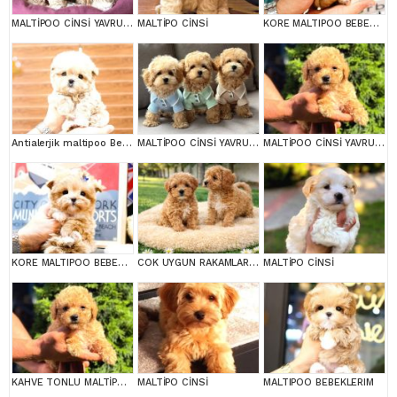
MALTİPOO CİNSİ YAVRULAR EV ÜRETİMİ
MALTİPO CİNSİ
KORE MALTIPOO BEBEKLERIM
Antialerjik maltipoo Bebeklerim
MALTİPOO CİNSİ YAVRULAR EV ÜRETİMİ
MALTİPOO CİNSİ YAVRULAR EV ÜRETİMİ
KORE MALTIPOO BEBEKLERIM
COK UYGUN RAKAMLARA GERÇEK MALTİPOO YAVRULAR
MALTİPO CİNSİ
KAHVE TONLU MALTİPOO CİNSİ YAVRULAR
MALTİPO CİNSİ
MALTIPOO BEBEKLERIM