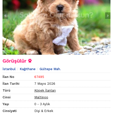
Görüşülür
İstanbul
Kağıthane
Gültepe Mah.
İlan No
67495
İlan Tarihi
7 Mayıs 2026
Türü
Köpek İlanları
Cinsi
Maltipoo
Yaşı
0 - 3 Aylık
Cinsiyeti
Dişi & Erkek