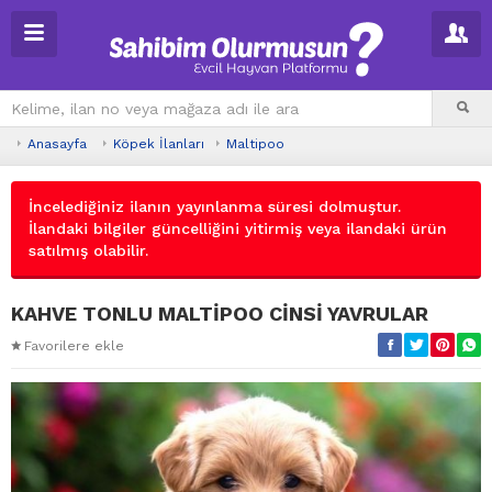
Anasayfa
Köpek İlanları
Maltipoo
İncelediğiniz ilanın yayınlanma süresi dolmuştur.
İlandaki bilgiler güncelliğini yitirmiş veya ilandaki ürün
satılmış olabilir.
KAHVE TONLU MALTİPOO CİNSİ YAVRULAR
Favorilere ekle