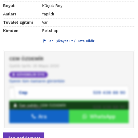
Boyut
Küçük Boy
Aşıları
Yapıldı
Tuvalet Eğitimi
Var
Kimden
Petshop
İlanı Şikayet Et / Hata Bildir
CEM ÖZDEMİR
Üyelik tarihi: 25 Mayıs 2020
GÜVENİLİR ÜYE
Üyenin tüm ilanlarını görüntüle
Cep
539 436 88 90
İlan sahibi: CEM ÖZDEMİR
WhatsApp
539 436 88 90
Ara
WhatsApp
İlan sahibine mesaj gönder