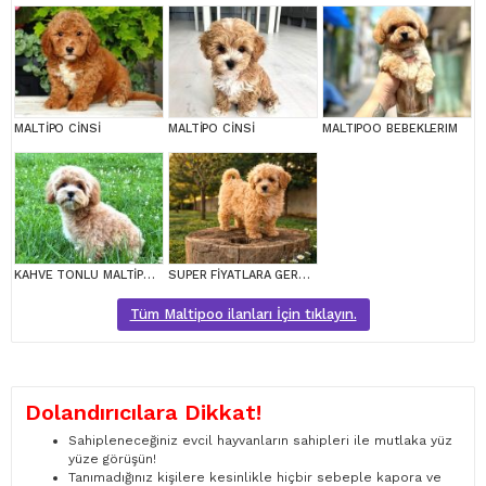
MALTİPO CİNSİ
MALTİPO CİNSİ
MALTIPOO BEBEKLERIM
KAHVE TONLU MALTİPOO CİNSİ YAVRULAR
SUPER FİYATLARA GERÇEK MALTİPOO YAVRULAR
Tüm Maltipoo ilanları İçin tıklayın.
Dolandırıcılara Dikkat!
Sahipleneceğiniz evcil hayvanların sahipleri ile mutlaka yüz
yüze görüşün!
Tanımadığınız kişilere kesinlikle hiçbir sebeple kapora ve