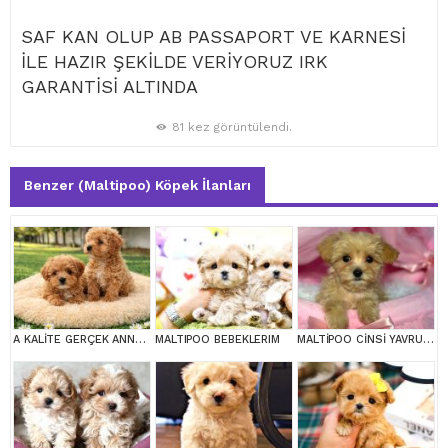
SAF KAN OLUP AB PASSAPORT VE KARNESİ
İLE HAZIR ŞEKİLDE VERİYORUZ IRK
GARANTİSİ ALTINDA
81 kez görüntülendi.
Benzer (Maltipoo) Köpek İlanları
A KALİTE GERÇEK ANNE BABA MALTİPOO YAVRULAR
MALTIPOO BEBEKLERIM
MALTİPOO CİNSİ YAVRULAR EV ÜRETİMİ