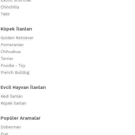
Exotic Shorthair
Chinchilla
Tekir
Köpek İlanları
Golden Retriever
Pomeranian
Chihuahua
Terrier
Poodle - Toy
French Bulldog
Evcil Hayvan İlanları
Kedi İlanları
Köpek İlanları
Popüler Aramalar
Doberman
Pug