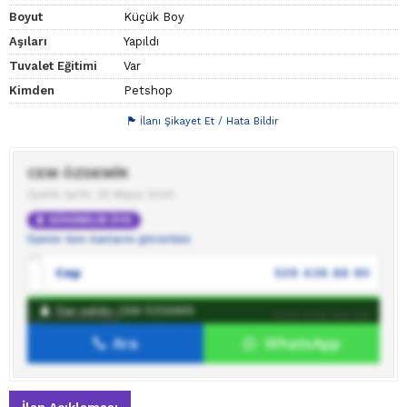
Boyut
Küçük Boy
Aşıları
Yapıldı
Tuvalet Eğitimi
Var
Kimden
Petshop
İlanı Şikayet Et / Hata Bildir
CEM ÖZDEMİR
Üyelik tarihi: 25 Mayıs 2020
GÜVENİLİR ÜYE
Üyenin tüm ilanlarını görüntüle
Cep
539 436 88 90
İlan sahibi: CEM ÖZDEMİR
WhatsApp
539 436 88 90
Ara
WhatsApp
İlan sahibine mesaj gönder