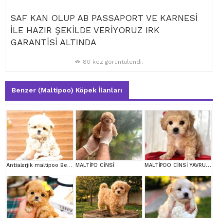
SAF KAN OLUP AB PASSAPORT VE KARNESİ
İLE HAZIR ŞEKİLDE VERİYORUZ IRK
GARANTİSİ ALTINDA
80 kez görüntülendi.
Benzer (Maltipoo) Köpek İlanları
Antialerjik maltipoo Bebeklerim
MALTİPO CİNSİ
MALTİPOO CİNSİ YAVRULAR EV ÜRETİMİ