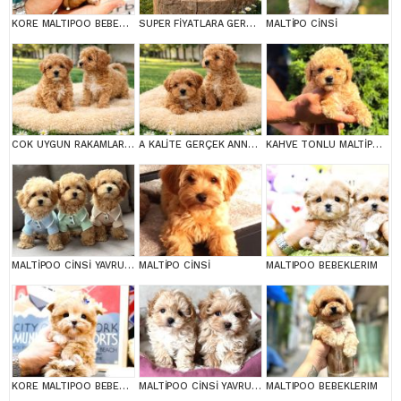
KORE MALTIPOO BEBEKLERIM
SUPER FİYATLARA GERÇEK MALTİPOO YAVRULAR
MALTİPO CİNSİ
COK UYGUN RAKAMLARA GERÇEK MALTİPOO YAVRULAR
A KALİTE GERÇEK ANNE BABA MALTİPOO YAVRULAR
KAHVE TONLU MALTİPOO CİNSİ YAVRULAR
MALTİPOO CİNSİ YAVRULAR EV ÜRETİMİ
MALTİPO CİNSİ
MALTIPOO BEBEKLERIM
KORE MALTIPOO BEBEKLERIM
MALTİPOO CİNSİ YAVRULAR EV ÜRETİMİ
MALTIPOO BEBEKLERIM