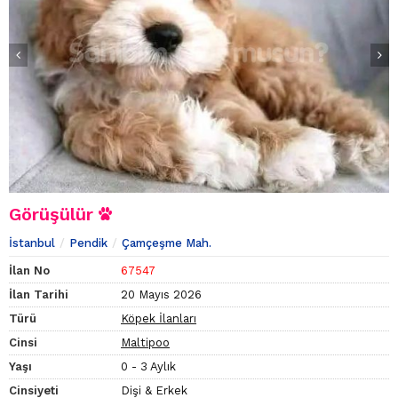
Görüşülür
İstanbul
Pendik
Çamçeşme Mah.
İlan No
67547
İlan Tarihi
20 Mayıs 2026
Türü
Köpek İlanları
Cinsi
Maltipoo
Yaşı
0 - 3 Aylık
Cinsiyeti
Dişi & Erkek