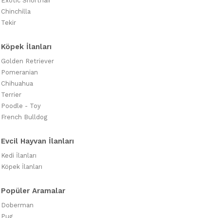
Exotic Shorthair
Chinchilla
Tekir
Köpek İlanları
Golden Retriever
Pomeranian
Chihuahua
Terrier
Poodle - Toy
French Bulldog
Evcil Hayvan İlanları
Kedi İlanları
Köpek İlanları
Popüler Aramalar
Doberman
Pug