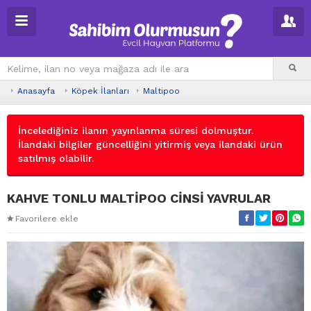
Anasayfa
Köpek İlanları
Maltipoo
İncelediğiniz ilanın yayınlanma süresi dolmuştur.
İlandaki bilgiler güncelliğini yitirmiş veya ilandaki ürün
satılmış olabilir.
KAHVE TONLU MALTİPOO CİNSİ YAVRULAR
Favorilere ekle