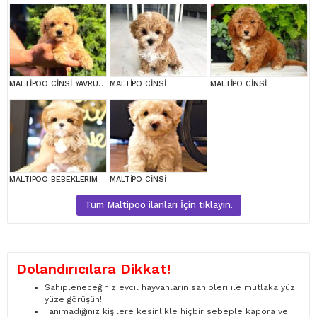
MALTİPOO CİNSİ YAVRULAR EV ÜRETİMİ
MALTİPO CİNSİ
MALTİPO CİNSİ
MALTIPOO BEBEKLERIM
MALTİPO CİNSİ
Tüm Maltipoo ilanları İçin tıklayın.
Dolandırıcılara Dikkat!
Sahipleneceğiniz evcil hayvanların sahipleri ile mutlaka yüz
yüze görüşün!
Tanımadığınız kişilere kesinlikle hiçbir sebeple kapora ve