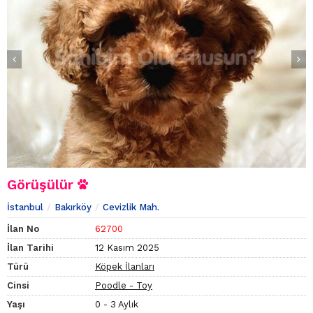
Görüşülür
İstanbul
Bakırköy
Cevizlik Mah.
İlan No
62700
İlan Tarihi
12 Kasım 2025
Türü
Köpek İlanları
Cinsi
Poodle - Toy
Yaşı
0 - 3 Aylık