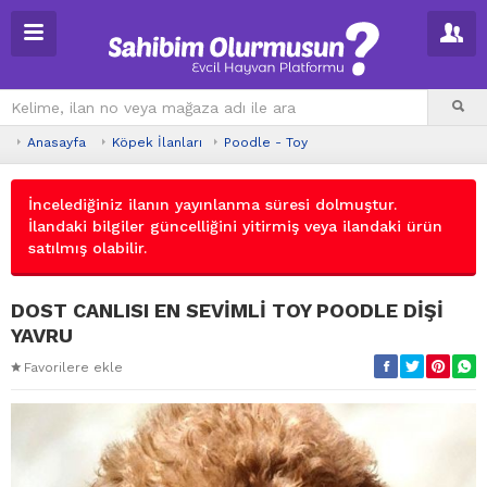
Anasayfa
Köpek İlanları
Poodle - Toy
İncelediğiniz ilanın yayınlanma süresi dolmuştur.
İlandaki bilgiler güncelliğini yitirmiş veya ilandaki ürün
satılmış olabilir.
DOST CANLISI EN SEVİMLİ TOY POODLE DİŞİ
YAVRU
Favorilere ekle