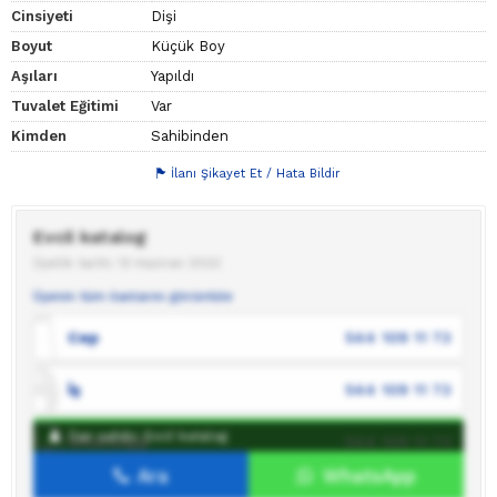
Cinsiyeti
Dişi
Boyut
Küçük Boy
Aşıları
Yapıldı
Tuvalet Eğitimi
Var
Kimden
Sahibinden
İlanı Şikayet Et / Hata Bildir
Evcil katalog
Üyelik tarihi: 13 Haziran 2022
Üyenin tüm ilanlarını görüntüle
Cep
544 109 11 73
İş
544 109 11 73
İlan sahibi: Evcil katalog
WhatsApp
544 109 11 73
Ara
WhatsApp
İlan sahibine mesaj gönder