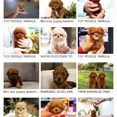
TOY POODLE YAVRULARIM
Mini boy puppy kıpkırmızı ev üretimi TOOY POODLE
TOY POODLE YAVRULARIM
TOY POODLE YAVRULARIM
SHOW DUZEYDEKI TOY POODLE BEBEKLERIM
TOY POODLE YAVRULARIM
Mini boy puppy kıpkırmızı ev üretimi TOOY POODLE
İNANİLMAZ GUZEL RAKAMLARA GERÇEK TOY YAVRULAR
TARIM BAKANLIĞI ONAYLI A KALİTE TOY YAVRULAR