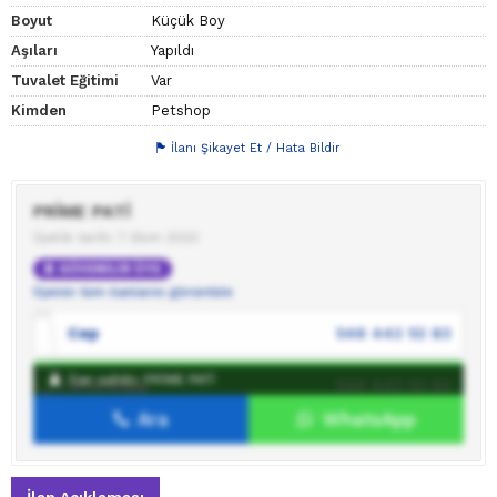
Boyut
Küçük Boy
Aşıları
Yapıldı
Tuvalet Eğitimi
Var
Kimden
Petshop
İlanı Şikayet Et / Hata Bildir
PRİME PATİ
Üyelik tarihi: 7 Ekim 2023
GÜVENİLİR ÜYE
Üyenin tüm ilanlarını görüntüle
Cep
546 442 52 83
İlan sahibi: PRİME PATİ
WhatsApp
546 442 52 83
Ara
WhatsApp
İlan sahibine mesaj gönder