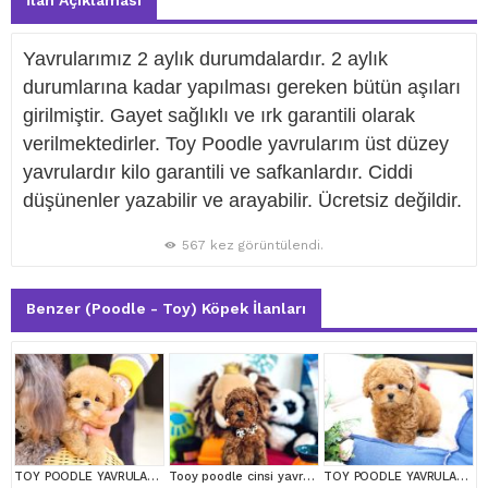
İlan Açıklaması
Yavrularımız 2 aylık durumdalardır. 2 aylık
durumlarına kadar yapılması gereken bütün aşıları
girilmiştir. Gayet sağlıklı ve ırk garantili olarak
verilmektedirler. Toy Poodle yavrularım üst düzey
yavrulardır kilo garantili ve safkanlardır. Ciddi
düşünenler yazabilir ve arayabilir. Ücretsiz değildir.
567 kez görüntülendi.
Benzer (Poodle - Toy) Köpek İlanları
TOY POODLE YAVRULARIM
Tooy poodle cinsi yavrular DİŞİ erkek mevcuttur
TOY POODLE YAVRULARIM