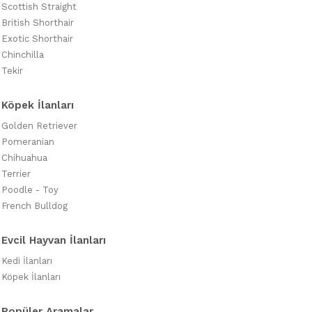
Scottish Straight
British Shorthair
Exotic Shorthair
Chinchilla
Tekir
Köpek İlanları
Golden Retriever
Pomeranian
Chihuahua
Terrier
Poodle - Toy
French Bulldog
Evcil Hayvan İlanları
Kedi İlanları
Köpek İlanları
Popüler Aramalar