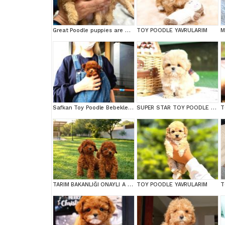
Great Poodle puppies are waiting for you!
TOY POODLE YAVRULARIM
Safkan Toy Poodle Bebeklerimiz
SUPER STAR TOY POODLE YAVRULARIM
T
TARIM BAKANLIĞI ONAYLI A KALİTE TOY YAVRULAR
TOY POODLE YAVRULARIM
T