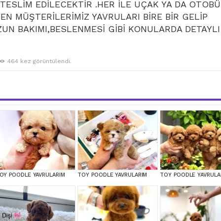
ESLİM EDİLECEKTİR .HER İLE UÇAK YA DA OTOB
EN MÜŞTERİLERİMİZ YAVRULARI BİRE BİR GELİP
UN BAKIMI,BESLENMESİ GİBİ KONULARDA DETAYLI
464 kez görüntülendi.
OY POODLE YAVRULARIM
TOY POODLE YAVRULARIM
TOY POODLE YAVRULA