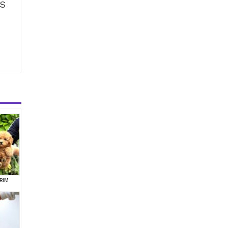
ÜS
RIM