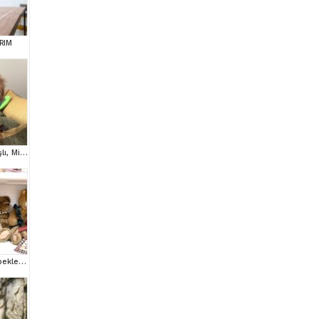
RIM
Toy Poodle House çıkışlı, Micro Boy Toy Poodle kızımız yeni ailesini arıyor
Minnos Toy Poodle Bebeklerimiz