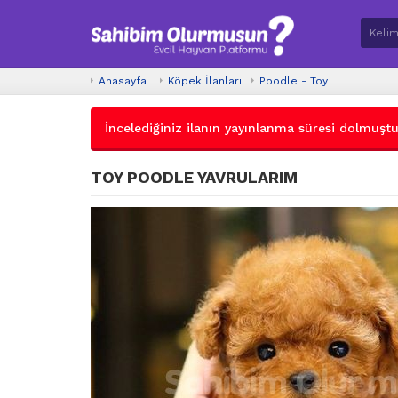
Anasayfa
Köpek İlanları
Poodle - Toy
İncelediğiniz ilanın yayınlanma süresi dolmuştur.
TOY POODLE YAVRULARIM