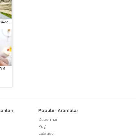
KOREAN TOY POODLE YAVRULARIMIZ
RIM
lanları
Popüler Aramalar
Doberman
Pug
Labrador