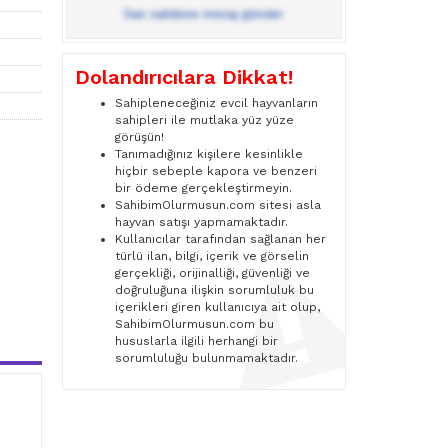
İlan sahibine mesaj gönder
Dolandırıcılara Dikkat!
Sahipleneceğiniz evcil hayvanların
sahipleri ile mutlaka yüz yüze
görüşün!
Tanımadığınız kişilere kesinlikle
hiçbir sebeple kapora ve benzeri
bir ödeme gerçekleştirmeyin.
SahibimOlurmusun.com sitesi asla
hayvan satışı yapmamaktadır.
Kullanıcılar tarafından sağlanan her
türlü ilan, bilgi, içerik ve görselin
gerçekliği, orijinalliği, güvenliği ve
doğruluğuna ilişkin sorumluluk bu
içerikleri giren kullanıcıya ait olup,
SahibimOlurmusun.com bu
hususlarla ilgili herhangi bir
sorumluluğu bulunmamaktadır.