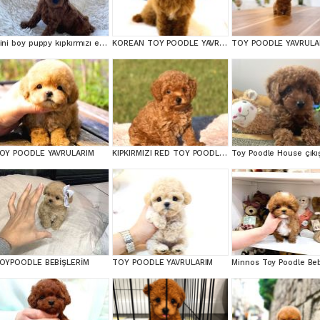
Mini boy puppy kıpkırmızı ev üretimi TOOY POODLE
KOREAN TOY POODLE YAVRULARIM
TOY POODLE YAVRULA
OY POODLE YAVRULARIM
KIPKIRMIZI RED TOY POODLE SEVİMLİ YAVRULAR
OYPOODLE BEBİŞLERİM
TOY POODLE YAVRULARIM