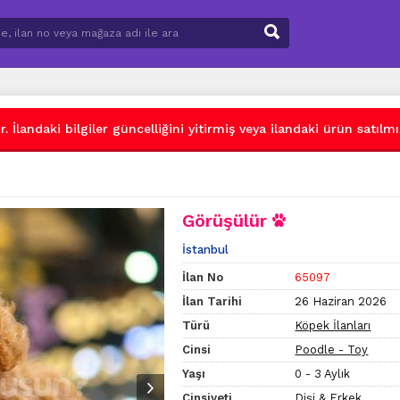
 İlandaki bilgiler güncelliğini yitirmiş veya ilandaki ürün satılmış
Görüşülür
İstanbul
İlan No
65097
İlan Tarihi
26 Haziran 2026
Türü
Köpek İlanları
Cinsi
Poodle - Toy
Yaşı
0 - 3 Aylık
Cinsiyeti
Dişi & Erkek