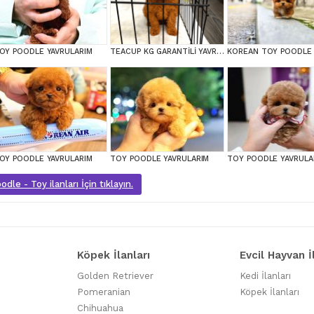
OY POODLE YAVRULARIM
TEACUP KG GARANTİLİ YAVRULAR
OY POODLE YAVRULARIM
TOY POODLE YAVRULARIM
TOY POODLE YAVRULA
dle - Toy ilanları İçin tıklayın.
Köpek İlanları
Evcil Hayvan İ
Golden Retriever
Kedi İlanları
Pomeranian
Köpek İlanları
Chihuahua