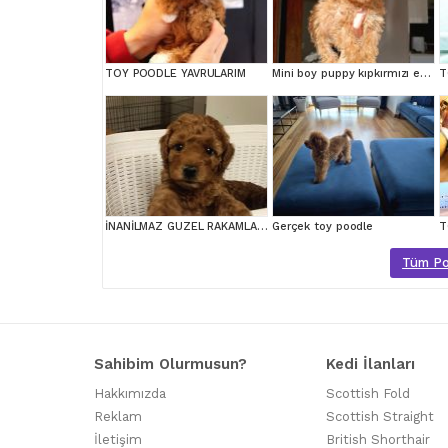
TOY POODLE YAVRULARIM
Mini boy puppy kıpkırmızı ev üretimi TOOY POODLE
T
İNANİLMAZ GUZEL RAKAMLARA GERÇEK TOY YAVRULAR
Gerçek toy poodle
T
Tüm Poo
Sahibim Olurmusun?
Kedi İlanları
Hakkımızda
Scottish Fold
Reklam
Scottish Straight
İletişim
British Shorthair