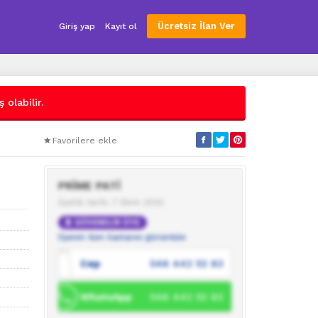
Ücretsiz İlan Ver
Giriş yap
Kayıt ol
 olabilir.
Favorilere ekle
PRİME PATİ
Üyelik tarihi: 7 Ekim 2023
GÜVENİLİR ÜYE
Üyenin tüm ilanlarını görüntüle
Cep
546 442 52 83
WhatsApp
546 442 52 83