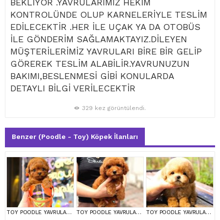
BEKLİYOR .YAVRULARIMIZ HEKİM
KONTROLÜNDE OLUP KARNELERİYLE TESLİM
EDİLECEKTİR .HER İLE UÇAK YA DA OTOBÜS
İLE GÖNDERİM SAĞLAMAKTAYIZ.DİLEYEN
MÜŞTERİLERİMİZ YAVRULARI BİRE BİR GELİP
GÖREREK TESLİM ALABİLİR.YAVRUNUZUN
BAKIMI,BESLENMESİ GİBİ KONULARDA
DETAYLI BİLGİ VERİLECEKTİR
329 kez görüntülendi.
Benzer (Poodle - Toy) Köpek İlanları
TOY POODLE YAVRULARIM
TOY POODLE YAVRULARIM
TOY POODLE YAVRULARIM