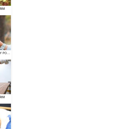
RIM
SHOW DUZEYDEKI TOY POODLE BEBEKLERIM
RIM