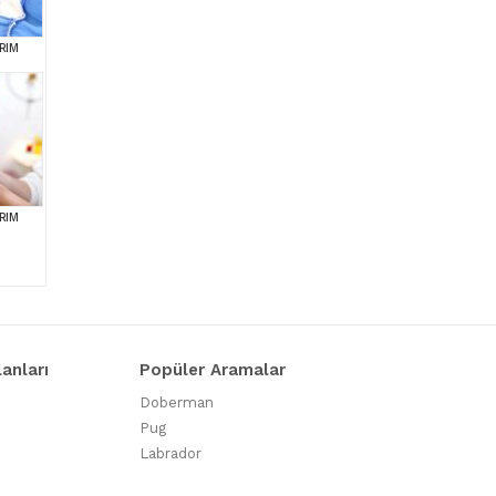
RIM
RIM
lanları
Popüler Aramalar
Doberman
Pug
Labrador