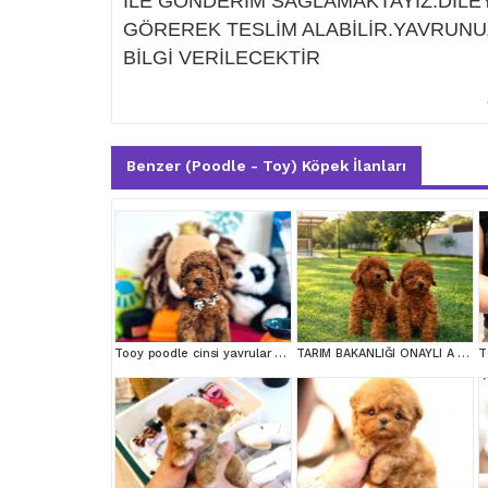
İLE GÖNDERİM SAĞLAMAKTAYIZ.DİLEY
GÖREREK TESLİM ALABİLİR.YAVRUNU
BİLGİ VERİLECEKTİR
Benzer (Poodle - Toy) Köpek İlanları
Tooy poodle cinsi yavrular DİŞİ erkek mevcuttur
TARIM BAKANLIĞI ONAYLI A KALİTE TOY YAVRULAR
T