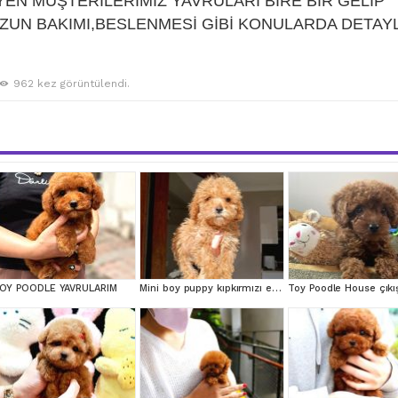
EN MÜŞTERİLERİMİZ YAVRULARI BİRE BİR GELİP
ZUN BAKIMI,BESLENMESİ GİBİ KONULARDA DETAYL
962 kez görüntülendi.
OY POODLE YAVRULARIM
Mini boy puppy kıpkırmızı ev üretimi TOOY POODLE