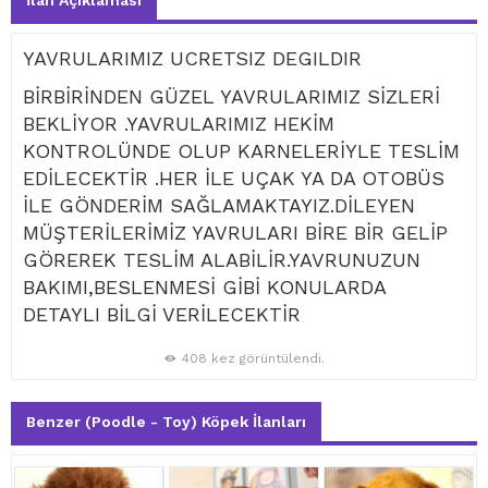
İlan Açıklaması
YAVRULARIMIZ UCRETSIZ DEGILDIR
BİRBİRİNDEN GÜZEL YAVRULARIMIZ SİZLERİ
BEKLİYOR .YAVRULARIMIZ HEKİM
KONTROLÜNDE OLUP KARNELERİYLE TESLİM
EDİLECEKTİR .HER İLE UÇAK YA DA OTOBÜS
İLE GÖNDERİM SAĞLAMAKTAYIZ.DİLEYEN
MÜŞTERİLERİMİZ YAVRULARI BİRE BİR GELİP
GÖREREK TESLİM ALABİLİR.YAVRUNUZUN
BAKIMI,BESLENMESİ GİBİ KONULARDA
DETAYLI BİLGİ VERİLECEKTİR
408 kez görüntülendi.
Benzer (Poodle - Toy) Köpek İlanları