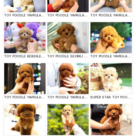
TOY POODLE YAVRULARIM
TOY POODLE YAVRULARIM
TOY POODLE YAVRULARIM
TOY POODLE BEBEKLERİM
TOY POODLE SEVİMLİ YAVRULAR EV ÜRETİMİ
TOY POODLE YAVRULARIM
TOY POODLE YAVRULARIM
TOY POODLE YAVRULARIM
SUPER STAR TOY POODLE YAVRULARIM