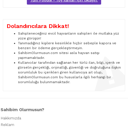
Tüm Poodle - Toy ilanları İçin tıklayın.
Dolandırıcılara Dikkat!
Sahipleneceğiniz evcil hayvanların sahipleri ile mutlaka yüz
yüze görüşün!
Tanımadığınız kişilere kesinlikle hiçbir sebeple kapora ve
benzeri bir ödeme gerçekleştirmeyin.
SahibimOlurmusun.com sitesi asla hayvan satışı
yapmamaktadır.
Kullanıcılar tarafından sağlanan her türlü ilan, bilgi, içerik ve
görselin gerçekliği, orijinalliği, güvenliği ve doğruluğuna ilişkin
sorumluluk bu içerikleri giren kullanıcıya ait olup,
SahibimOlurmusun.com bu hususlarla ilgili herhangi bir
sorumluluğu bulunmamaktadır.
Sahibim Olurmusun?
Hakkımızda
Reklam