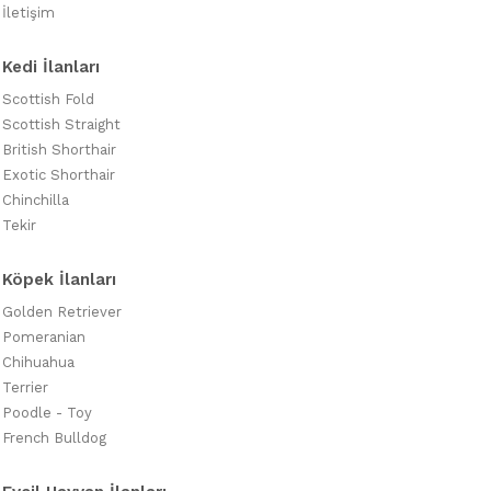
İletişim
Kedi İlanları
Scottish Fold
Scottish Straight
British Shorthair
Exotic Shorthair
Chinchilla
Tekir
Köpek İlanları
Golden Retriever
Pomeranian
Chihuahua
Terrier
Poodle - Toy
French Bulldog