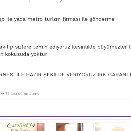
go ile yada metro turizm firması ile gönderme
bakılıp sizlere temin ediyoruz kesinlikle büyümezler 
ut kokusuda yoktur
NESİ İLE HAZIR ŞEKİLDE VERİYORUZ IRK GARANTİ
77 kez görüntülendi.