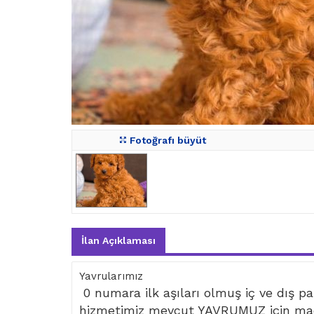
Fotoğrafı büyüt
İlan Açıklaması
Yavrularımız
0 numara ilk aşıları olmuş iç ve dış par
hizmetimiz mevcut YAVRUMUZ için mad