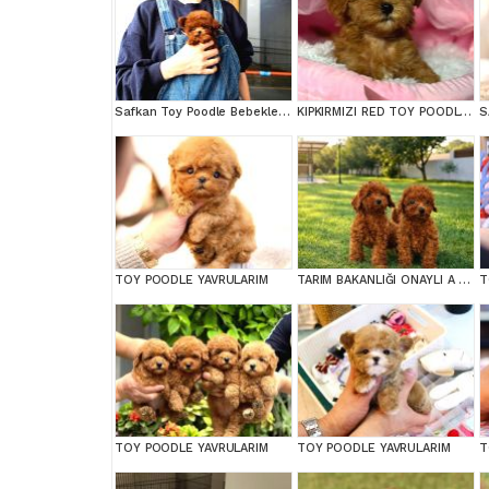
Safkan Toy Poodle Bebeklerimiz
KIPKIRMIZI RED TOY POODLE SEVİMLİ YAVRULAR
TOY POODLE YAVRULARIM
TARIM BAKANLIĞI ONAYLI A KALİTE TOY YAVRULAR
T
TOY POODLE YAVRULARIM
TOY POODLE YAVRULARIM
T