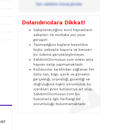
İlan sahibine mesaj gönder
Dolandırıcılara Dikkat!
Sahipleneceğiniz evcil hayvanların
sahipleri ile mutlaka yüz yüze
görüşün!
Tanımadığınız kişilere kesinlikle
hiçbir sebeple kapora ve benzeri
bir ödeme gerçekleştirmeyin.
SahibimOlurmusun.com sitesi asla
hayvan satışı yapmamaktadır.
Kullanıcılar tarafından sağlanan her
türlü ilan, bilgi, içerik ve görselin
gerçekliği, orijinalliği, güvenliği ve
doğruluğuna ilişkin sorumluluk bu
içerikleri giren kullanıcıya ait olup,
SahibimOlurmusun.com bu
hususlarla ilgili herhangi bir
sorumluluğu bulunmamaktadır.
ner