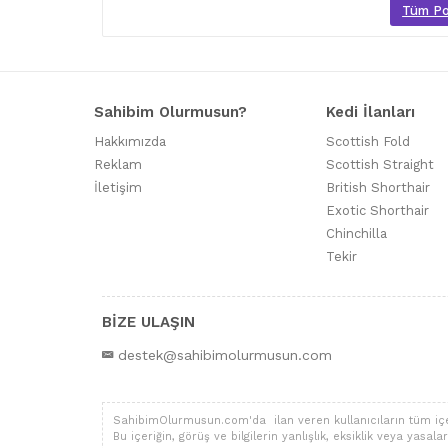
Tüm Poo
Sahibim Olurmusun?
Kedi İlanları
Hakkımızda
Scottish Fold
Reklam
Scottish Straight
İletişim
British Shorthair
Exotic Shorthair
Chinchilla
Tekir
BİZE ULAŞIN
destek@sahibimolurmusun.com
SahibimOlurmusun.com'da ilan veren kullanıcıların tüm içerik,
Bu içeriğin, görüş ve bilgilerin yanlışlık, eksiklik veya yas