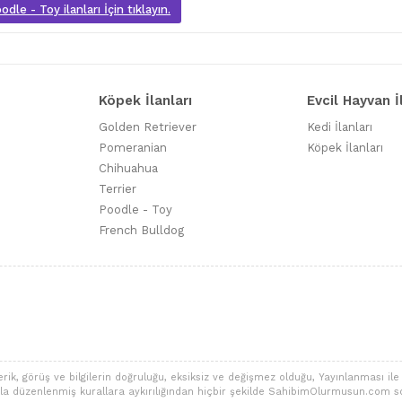
dle - Toy ilanları İçin tıklayın.
Köpek İlanları
Evcil Hayvan İ
Golden Retriever
Kedi İlanları
Pomeranian
Köpek İlanları
Chihuahua
Terrier
Poodle - Toy
French Bulldog
 görüş ve bilgilerin doğruluğu, eksiksiz ve değişmez olduğu, Yayınlanması ile ilgi
alarla düzenlenmiş kurallara aykırılığından hiçbir şekilde SahibimOlurmusun.com s