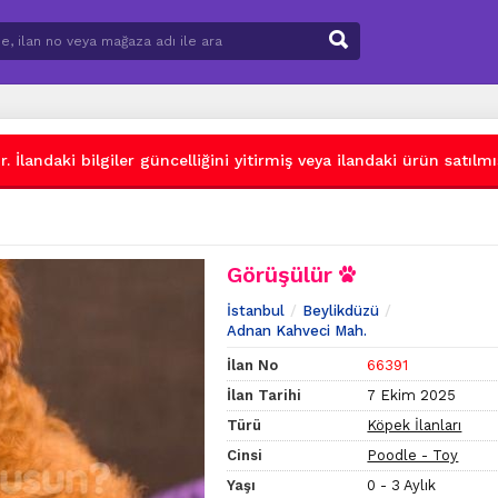
 İlandaki bilgiler güncelliğini yitirmiş veya ilandaki ürün satılmış
Görüşülür
İstanbul
Beylikdüzü
Adnan Kahveci Mah.
İlan No
66391
İlan Tarihi
7 Ekim 2025
Türü
Köpek İlanları
Cinsi
Poodle - Toy
Yaşı
0 - 3 Aylık