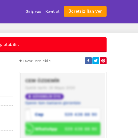
Ücretsiz İlan Ver
Giriş yap
Kayıt ol
 olabilir.
Favorilere ekle
CEM ÖZDEMİR
Üyelik tarihi: 25 Mayıs 2020
GÜVENİLİR ÜYE
Üyenin tüm ilanlarını görüntüle
Cep
539 436 88 90
WhatsApp
539 436 88 90