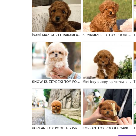
İNANİLMAZ GUZEL RAKAMLARA GERÇEK TOY YAVRULAR
KIPKIRMIZI RED TOY POODLE SEVİMLİ YAVRULAR
T
SHOW DUZEYDEKI TOY POODLE BEBEKLERIM
Mini boy puppy kıpkırmızı ev üretimi TOOY POODLE
T
KOREAN TOY POODLE YAVRULARIMIZ
KOREAN TOY POODLE YAVRULARIM
T