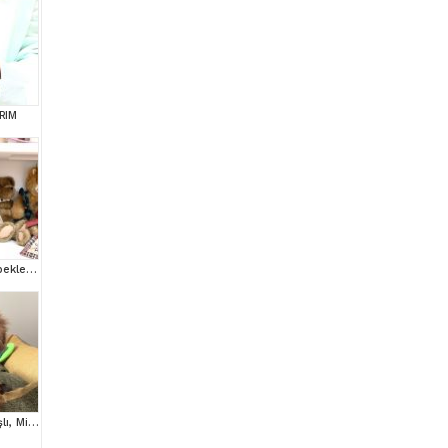
RIM
Minnos Toy Poodle Bebeklerimiz
Toy Poodle House çıkışlı, Micro Boy Toy Poodle kızımız yeni ailesini arıyor