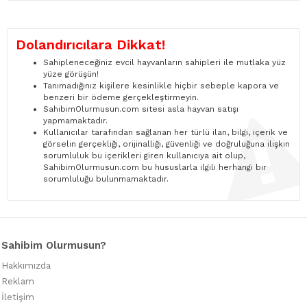
Dolandırıcılara Dikkat!
Sahipleneceğiniz evcil hayvanların sahipleri ile mutlaka yüz
yüze görüşün!
Tanımadığınız kişilere kesinlikle hiçbir sebeple kapora ve
benzeri bir ödeme gerçekleştirmeyin.
SahibimOlurmusun.com sitesi asla hayvan satışı
yapmamaktadır.
Kullanıcılar tarafından sağlanan her türlü ilan, bilgi, içerik ve
görselin gerçekliği, orijinalliği, güvenliği ve doğruluğuna ilişkin
sorumluluk bu içerikleri giren kullanıcıya ait olup,
SahibimOlurmusun.com bu hususlarla ilgili herhangi bir
sorumluluğu bulunmamaktadır.
Sahibim Olurmusun?
Hakkımızda
Reklam
İletişim