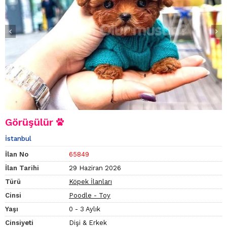
Görüşülür
İstanbul
İlan No
65849
İlan Tarihi
29 Haziran 2026
Türü
Köpek İlanları
Cinsi
Poodle - Toy
Yaşı
0 - 3 Aylık
Cinsiyeti
Dişi & Erkek