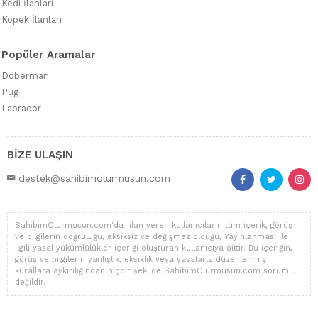
Kedi İlanları
Köpek İlanları
Popüler Aramalar
Doberman
Pug
Labrador
BİZE ULAŞIN
destek@sahibimolurmusun.com
SahibimOlurmusun.com'da ilan veren kullanıcıların tüm içerik, görüş
ve bilgilerin doğruluğu, eksiksiz ve değişmez olduğu, Yayınlanması ile
ilgili yasal yükümlülükler içeriği oluşturan kullanıcıya aittir. Bu içeriğin,
görüş ve bilgilerin yanlışlık, eksiklik veya yasalarla düzenlenmiş
kurallara aykırılığından hiçbir şekilde SahibimOlurmusun.com sorumlu
değildir.