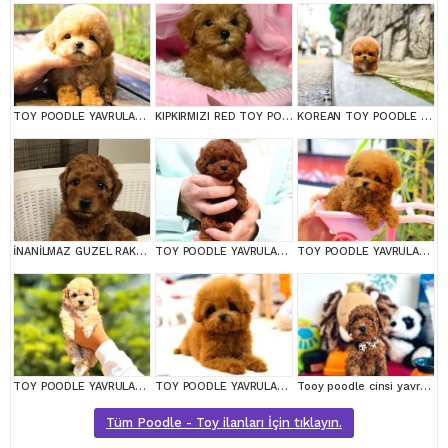
TOY POODLE YAVRULARIM
KIPKIRMIZI RED TOY POODLE SEVİMLİ YAVRULAR
KOREAN TOY POODLE YAVRULARIMIZ
İNANİLMAZ GUZEL RAKAMLARA GERÇEK TOY YAVRULAR
TOY POODLE YAVRULARIM
TOY POODLE YAVRULARIM
TOY POODLE YAVRULARIM
TOY POODLE YAVRULARIM
Tooy poodle cinsi yavrular DİŞİ erkek mevcuttur
Tüm Poodle - Toy ilanları İçin tıklayın.