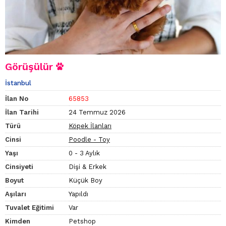
Görüşülür
İstanbul
İlan No
65853
İlan Tarihi
24 Temmuz 2026
Türü
Köpek İlanları
Cinsi
Poodle - Toy
Yaşı
0 - 3 Aylık
Cinsiyeti
Dişi & Erkek
Boyut
Küçük Boy
Aşıları
Yapıldı
Tuvalet Eğitimi
Var
Kimden
Petshop