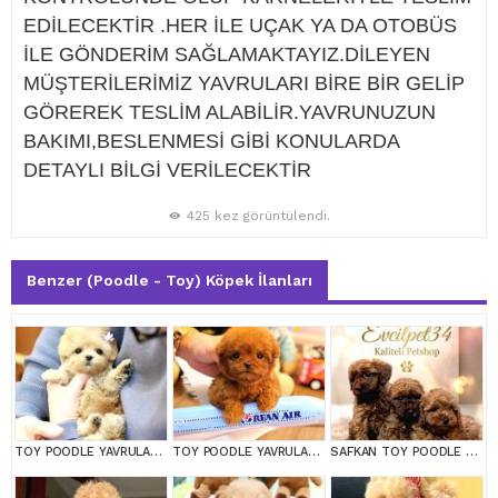
EDİLECEKTİR .HER İLE UÇAK YA DA OTOBÜS
İLE GÖNDERİM SAĞLAMAKTAYIZ.DİLEYEN
MÜŞTERİLERİMİZ YAVRULARI BİRE BİR GELİP
GÖREREK TESLİM ALABİLİR.YAVRUNUZUN
BAKIMI,BESLENMESİ GİBİ KONULARDA
DETAYLI BİLGİ VERİLECEKTİR
425 kez görüntülendi.
Benzer (Poodle - Toy) Köpek İlanları
TOY POODLE YAVRULARIM
TOY POODLE YAVRULARIM
SAFKAN TOY POODLE BEBEKLERİMİZ BAKIRKÖY