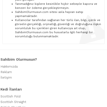
Tanımadığınız kişilere kesinlikle hiçbir sebeple kapora ve
benzeri bir ödeme gerçekleştirmeyin.
SahibimOlurmusun.com sitesi asla hayvan satışı
yapmamaktadır.
Kullanıcılar tarafından sağlanan her türlü ilan, bilgi, içerik ve
görselin gerçekliği, orijinalliği, güvenliği ve doğruluğuna ilişkin
sorumluluk bu içerikleri giren kullanıcıya ait olup,
SahibimOlurmusun.com bu hususlarla ilgili herhangi bir
sorumluluğu bulunmamaktadır.
Sahibim Olurmusun?
Hakkımızda
Reklam
İletişim
Kedi İlanları
Scottish Fold
Scottish Straight