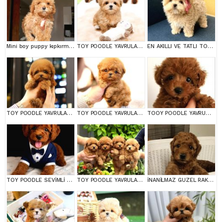
Mini boy puppy kıpkırmızı ev üretimi TOOY POODLE
TOY POODLE YAVRULARIM
EN AKILLI VE TATLI TOY POODLE BEBEKLERIMIZ
TOY POODLE YAVRULARIM
TOY POODLE YAVRULARIM
TOOY POODLE YAVRUMUZ 0 TEACUP
TOY POODLE SEVİMLİ YAVRULAR EV ÜRETİMİ
TOY POODLE YAVRULARIM
İNANİLMAZ GUZEL RAKAMLARA GERÇEK TOY YAVRULAR