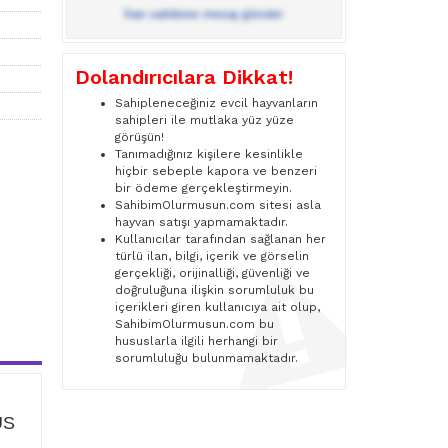
İlan sahibine mesaj gönder
Dolandırıcılara Dikkat!
Sahipleneceğiniz evcil hayvanların
sahipleri ile mutlaka yüz yüze
görüşün!
Tanımadığınız kişilere kesinlikle
hiçbir sebeple kapora ve benzeri
bir ödeme gerçekleştirmeyin.
SahibimOlurmusun.com sitesi asla
hayvan satışı yapmamaktadır.
Kullanıcılar tarafından sağlanan her
türlü ilan, bilgi, içerik ve görselin
gerçekliği, orijinalliği, güvenliği ve
doğruluğuna ilişkin sorumluluk bu
içerikleri giren kullanıcıya ait olup,
SahibimOlurmusun.com bu
hususlarla ilgili herhangi bir
sorumluluğu bulunmamaktadır.
ÜS