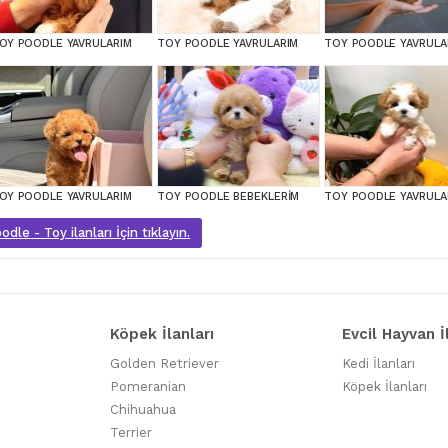
OY POODLE YAVRULARIM
TOY POODLE YAVRULARIM
TOY POODLE YAVRULA
OY POODLE YAVRULARIM
TOY POODLE BEBEKLERİM
TOY POODLE YAVRULA
dle - Toy ilanları İçin tıklayın.
Köpek İlanları
Evcil Hayvan İ
Golden Retriever
Kedi İlanları
Pomeranian
Köpek İlanları
Chihuahua
Terrier