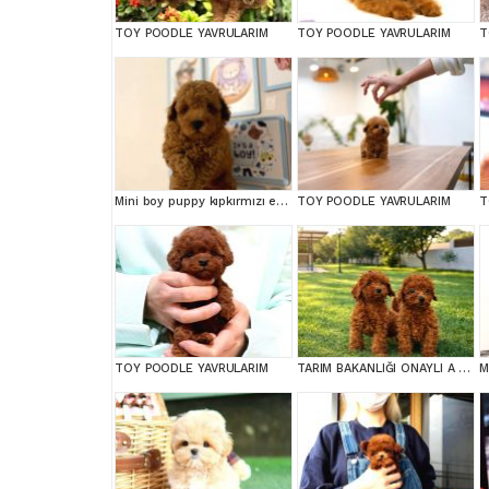
TOY POODLE YAVRULARIM
TOY POODLE YAVRULARIM
T
Mini boy puppy kıpkırmızı ev üretimi yavrularımız TOOY POODLE
TOY POODLE YAVRULARIM
T
TOY POODLE YAVRULARIM
TARIM BAKANLIĞI ONAYLI A KALİTE TOY YAVRULAR