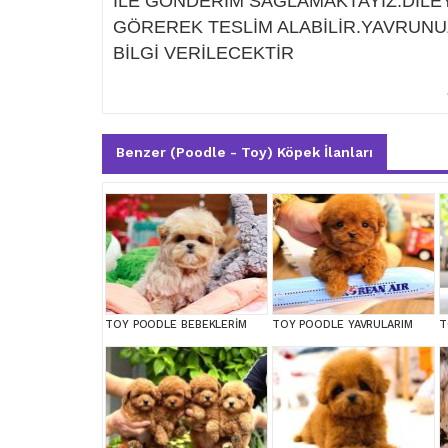
İLE GÖNDERİM SAĞLAMAKTAYIZ.DİLEY
GÖREREK TESLİM ALABİLİR.YAVRUNU
BİLGİ VERİLECEKTİR
Benzer (Poodle - Toy) Köpek İlanları
TOY POODLE BEBEKLERİM
TOY POODLE YAVRULARIM
T