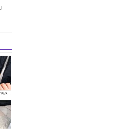
I
KOREAN TOY POODLE YAVRULARIM