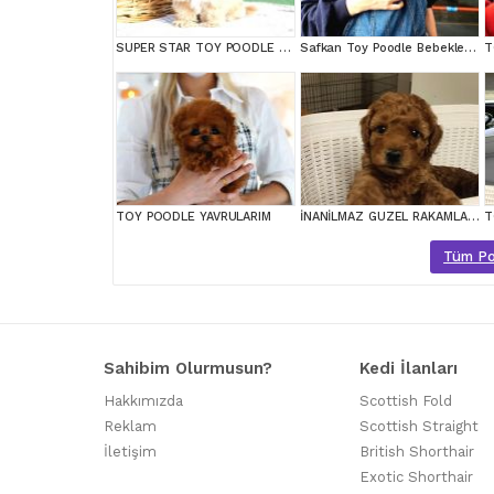
SUPER STAR TOY POODLE YAVRULARIM
Safkan Toy Poodle Bebeklerimiz
T
TOY POODLE YAVRULARIM
İNANİLMAZ GUZEL RAKAMLARA GERÇEK TOY YAVRULAR
T
Tüm Poo
Sahibim Olurmusun?
Kedi İlanları
Hakkımızda
Scottish Fold
Reklam
Scottish Straight
İletişim
British Shorthair
Exotic Shorthair