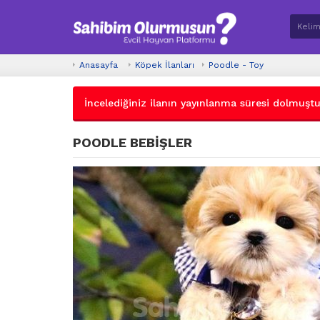
Anasayfa
Köpek İlanları
Poodle - Toy
İncelediğiniz ilanın yayınlanma süresi dolmuştur.
POODLE BEBİŞLER