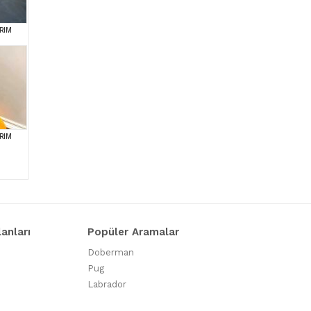
RIM
RIM
lanları
Popüler Aramalar
Doberman
Pug
Labrador