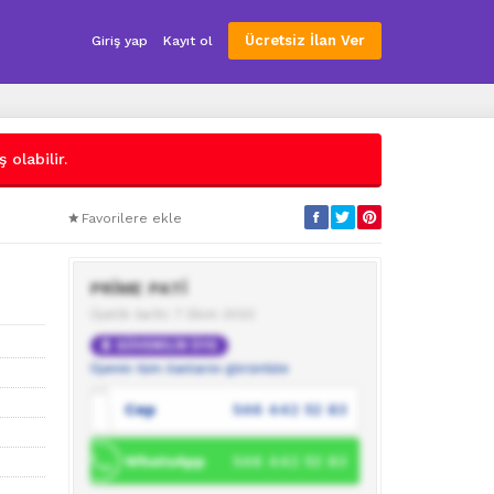
Ücretsiz İlan Ver
Giriş yap
Kayıt ol
 olabilir.
Favorilere ekle
PRİME PATİ
Üyelik tarihi: 7 Ekim 2023
GÜVENİLİR ÜYE
Üyenin tüm ilanlarını görüntüle
Cep
546 442 52 83
WhatsApp
546 442 52 83