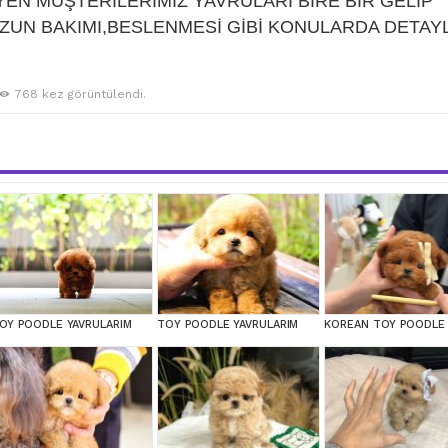
EN MÜŞTERİLERİMİZ YAVRULARI BİRE BİR GELİP
ZUN BAKIMI,BESLENMESİ GİBİ KONULARDA DETAYL
768 kez görüntülendi.
OY POODLE YAVRULARIM
TOY POODLE YAVRULARIM