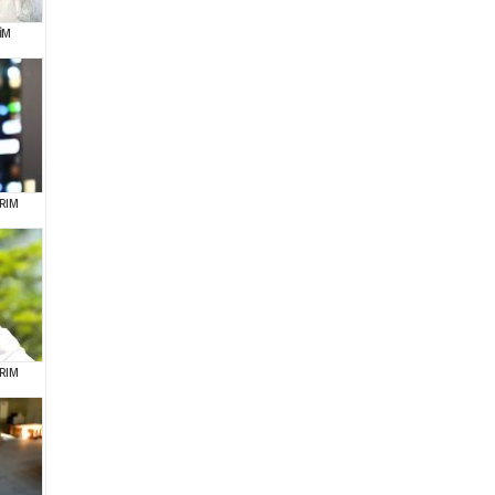
İM
RIM
RIM