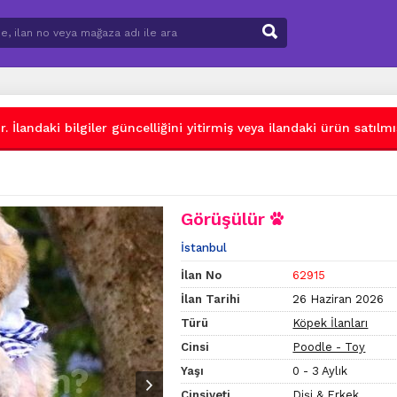
 İlandaki bilgiler güncelliğini yitirmiş veya ilandaki ürün satılmış
Görüşülür
İstanbul
İlan No
62915
İlan Tarihi
26 Haziran 2026
Türü
Köpek İlanları
Cinsi
Poodle - Toy
Yaşı
0 - 3 Aylık
Cinsiyeti
Dişi & Erkek