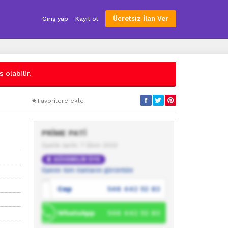
Ücretsiz İlan Ver
Giriş yap
Kayıt ol
 olabilir.
Favorilere ekle
PRİME PATİ
Üyelik tarihi: 7 Ekim 2023
GÜVENİLİR ÜYE
Üyenin tüm ilanlarını görüntüle
Cep
546 442 52 83
WhatsApp
546 442 52 83