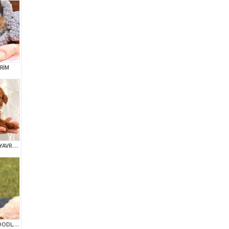
RİM
TOY POODLE SEVİMLİ YAVRULAR EV ÜRETİMİ
KIPKIRMIZI RED TOY POODLE SEVİMLİ YAVRULAR