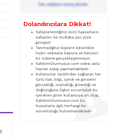
İlan sahibine mesaj gönder
Dolandırıcılara Dikkat!
Sahipleneceğiniz evcil hayvanların
sahipleri ile mutlaka yüz yüze
görüşün!
Tanımadığınız kişilere kesinlikle
hiçbir sebeple kapora ve benzeri
bir ödeme gerçekleştirmeyin.
SahibimOlurmusun.com sitesi asla
hayvan satışı yapmamaktadır.
Kullanıcılar tarafından sağlanan her
türlü ilan, bilgi, içerik ve görselin
gerçekliği, orijinalliği, güvenliği ve
doğruluğuna ilişkin sorumluluk bu
içerikleri giren kullanıcıya ait olup,
SahibimOlurmusun.com bu
hususlarla ilgili herhangi bir
sorumluluğu bulunmamaktadır.
o