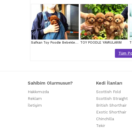
Safkan Toy Poodle Bebeklerimiz
TOY POODLE YAVRULARIM
T
Tüm Poo
Sahibim Olurmusun?
Kedi İlanları
Hakkımızda
Scottish Fold
Reklam
Scottish Straight
İletişim
British Shorthair
Exotic Shorthair
Chinchilla
Tekir