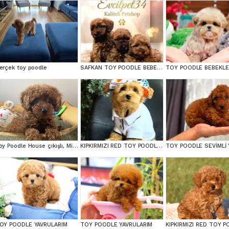
erçek toy poodle
SAFKAN TOY POODLE BEBEKLERİMİZ BAKIRKÖY
TOY POODLE BEBEKLE
Toy Poodle House çıkışlı, Micro Boy Toy Poodle kızımız yeni ailesini arıyor
KIPKIRMIZI RED TOY POODLE SEVİMLİ YAVRULAR
OY POODLE YAVRULARIM
TOY POODLE YAVRULARIM