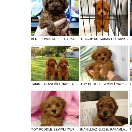
RED BROWN KORE TOY POODEL BEBEKLERİMİZ BAKIRKÖY
TEACUP KG GARANTİLİ YAVRULAR
G
TARIM BAKANLIĞI ONAYLI A KALİTE TOY YAVRULAR
TOY POODLE SEVİMLİ YAVRULAR EV ÜRETİMİ
TOY POODLE SEVİMLİ YAVRULAR EV ÜRETİMİ
İNANİLMAZ GUZEL RAKAMLARA GERÇEK TOY YAVRULAR
T