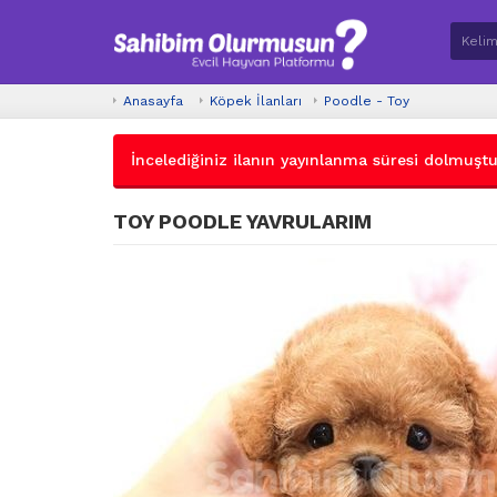
Anasayfa
Köpek İlanları
Poodle - Toy
İncelediğiniz ilanın yayınlanma süresi dolmuştur.
TOY POODLE YAVRULARIM