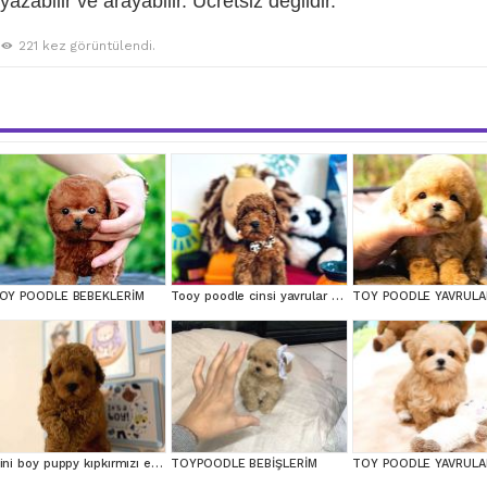
azabilir ve arayabilir. Ücretsiz değildir.
221 kez görüntülendi.
OY POODLE BEBEKLERİM
Tooy poodle cinsi yavrular DİŞİ erkek mevcuttur
TOY POODLE YAVRULA
Mini boy puppy kıpkırmızı ev üretimi yavrularımız TOOY POODLE
TOYPOODLE BEBİŞLERİM
TOY POODLE YAVRULA