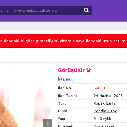
 İlandaki bilgiler güncelliğini yitirmiş veya ilandaki ürün satılmış
Görüşülür
İstanbul
İlan No
66038
İlan Tarihi
24 Haziran 2026
Türü
Köpek İlanları
Cinsi
Poodle - Toy
Yaşı
0 - 3 Aylık
Cinsiyeti
Dişi & Erkek