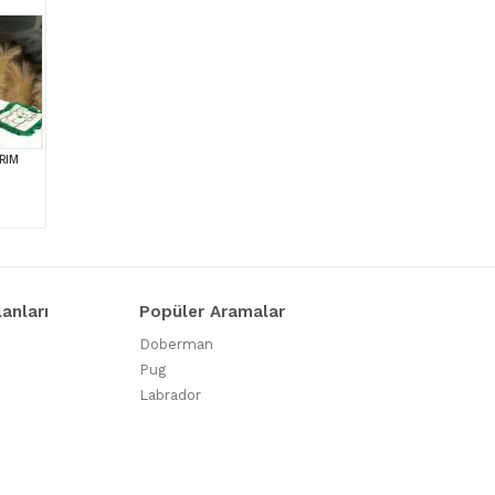
RIM
lanları
Popüler Aramalar
Doberman
Pug
Labrador