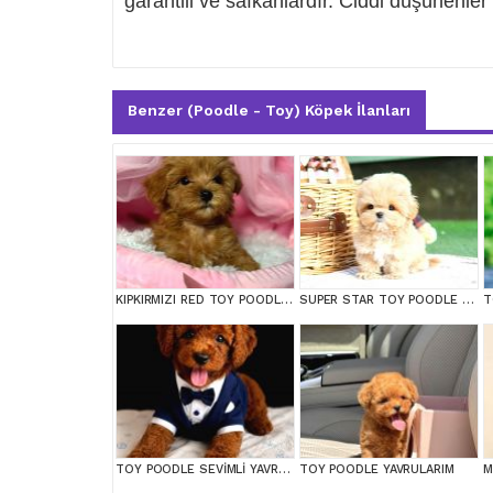
garantili ve safkanlardır. Ciddi düşünenler y
Benzer (Poodle - Toy) Köpek İlanları
KIPKIRMIZI RED TOY POODLE SEVİMLİ YAVRULAR
SUPER STAR TOY POODLE YAVRULARIM
T
TOY POODLE SEVİMLİ YAVRULAR EV ÜRETİMİ
TOY POODLE YAVRULARIM