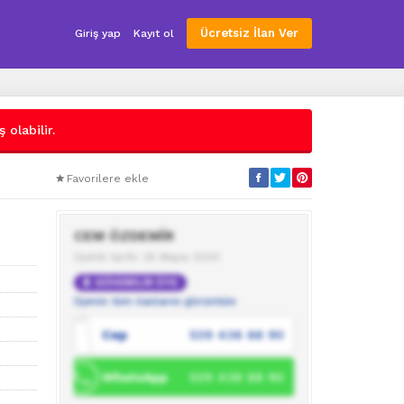
Ücretsiz İlan Ver
Giriş yap
Kayıt ol
 olabilir.
Favorilere ekle
CEM ÖZDEMİR
Üyelik tarihi: 25 Mayıs 2020
GÜVENİLİR ÜYE
Üyenin tüm ilanlarını görüntüle
Cep
539 436 88 90
WhatsApp
539 436 88 90