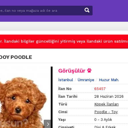
 İlandaki bilgiler güncelliğini yitirmiş veya ilandaki ürün satılmış
 TOOY POODLE
Görüşülür
İstanbul
Ümraniye
Huzur Mah.
İlan No
65457
İlan Tarihi
28 Haziran 2026
Türü
Köpek İlanları
Cinsi
Poodle - Toy
Yaşı
0 - 3 Aylık
Cinsiyeti
Dişi & Erkek