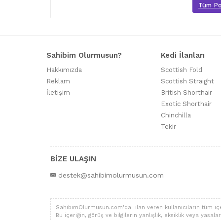
Tüm Poo
Sahibim Olurmusun?
Kedi İlanları
Hakkımızda
Scottish Fold
Reklam
Scottish Straight
İletişim
British Shorthair
Exotic Shorthair
Chinchilla
Tekir
BİZE ULAŞIN
destek@sahibimolurmusun.com
SahibimOlurmusun.com'da ilan veren kullanıcıların tüm içerik,
Bu içeriğin, görüş ve bilgilerin yanlışlık, eksiklik veya yas