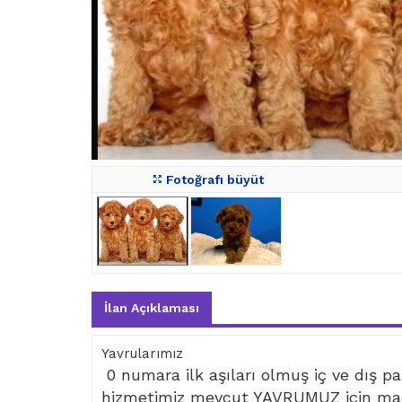
Fotoğrafı büyüt
İlan Açıklaması
Yavrularımız
0 numara ilk aşıları olmuş iç ve dış par
hizmetimiz mevcut YAVRUMUZ için mad