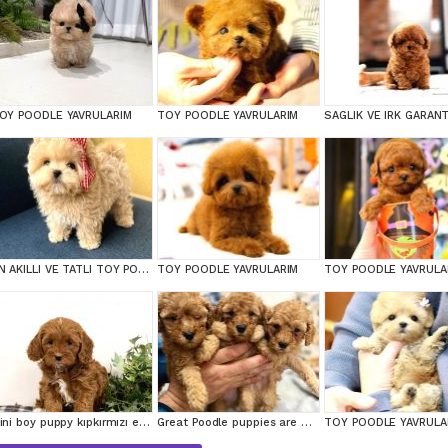
OY POODLE YAVRULARIM
TOY POODLE YAVRULARIM
EN AKILLI VE TATLI TOY POODLE BEBEKLERIMIZ
TOY POODLE YAVRULARIM
TOY POODLE YAVRULA
Mini boy puppy kıpkırmızı ev üretimi TOOY POODLE
Great Poodle puppies are waiting for you!
TOY POODLE YAVRULA