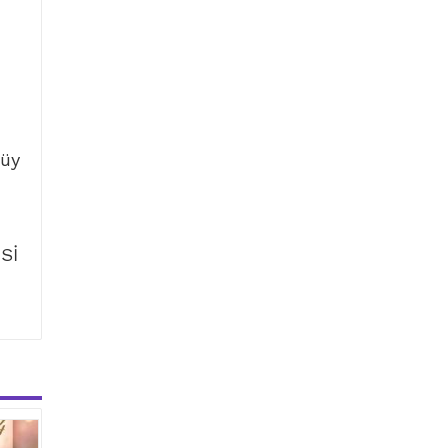
tüy
Sİ