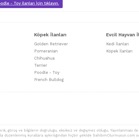
dle - Toy ilanları İçin tıklayın.
Köpek İlanları
Evcil Hayvan İ
Golden Retriever
Kedi İlanları
Pomeranian
Köpek İlanları
Chihuahua
Terrier
Poodle - Toy
French Bulldog
 görüş ve bilgilerin doğruluğu, eksiksiz ve değişmez olduğu, Yayınlanması ile ilgi
alarla düzenlenmiş kurallara aykırılığından hiçbir şekilde SahibimOlurmusun.com s