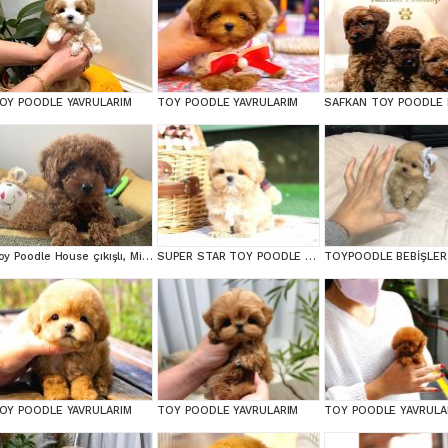
OY POODLE YAVRULARIM
TOY POODLE YAVRULARIM
Toy Poodle House çıkışlı, Micro Boy Toy Poodle kızımız yeni ailesini arıyor
SUPER STAR TOY POODLE YAVRULARIM
TOYPOODLE BEBİŞLER
OY POODLE YAVRULARIM
TOY POODLE YAVRULARIM
TOY POODLE YAVRULA