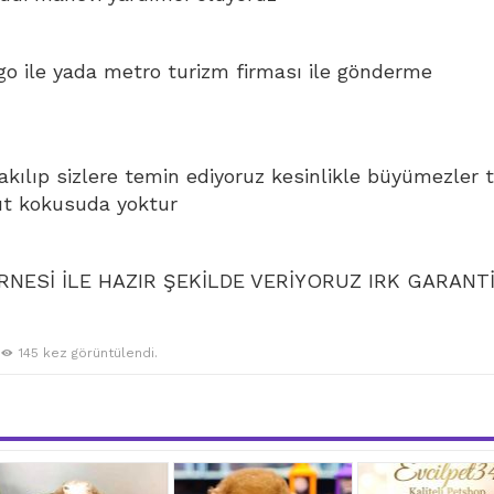
go ile yada metro turizm firması ile gönderme
bakılıp sizlere temin ediyoruz kesinlikle büyümezler 
ut kokusuda yoktur
NESİ İLE HAZIR ŞEKİLDE VERİYORUZ IRK GARANTİ
145 kez görüntülendi.