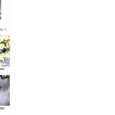
SAGLIK VE IRK GARANTILI TOY POODLE YAVRULARIM
RIM
RIM