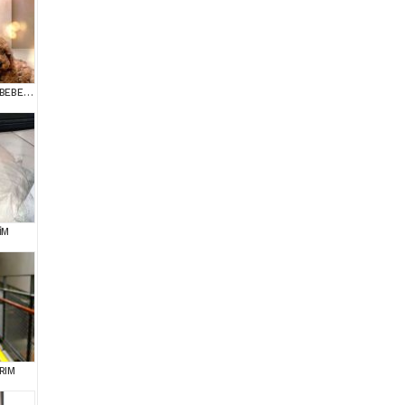
SAFKAN TOY POODLE BEBEKLERİMİZ BAKIRKÖY
İM
RIM