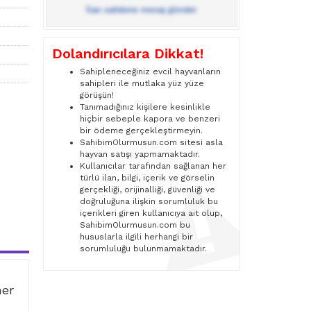
İlan sahibine mesaj gönder
Dolandırıcılara Dikkat!
Sahipleneceğiniz evcil hayvanların
sahipleri ile mutlaka yüz yüze
görüşün!
Tanımadığınız kişilere kesinlikle
hiçbir sebeple kapora ve benzeri
bir ödeme gerçekleştirmeyin.
SahibimOlurmusun.com sitesi asla
hayvan satışı yapmamaktadır.
Kullanıcılar tarafından sağlanan her
türlü ilan, bilgi, içerik ve görselin
gerçekliği, orijinalliği, güvenliği ve
doğruluğuna ilişkin sorumluluk bu
içerikleri giren kullanıcıya ait olup,
SahibimOlurmusun.com bu
hususlarla ilgili herhangi bir
sorumluluğu bulunmamaktadır.
ner