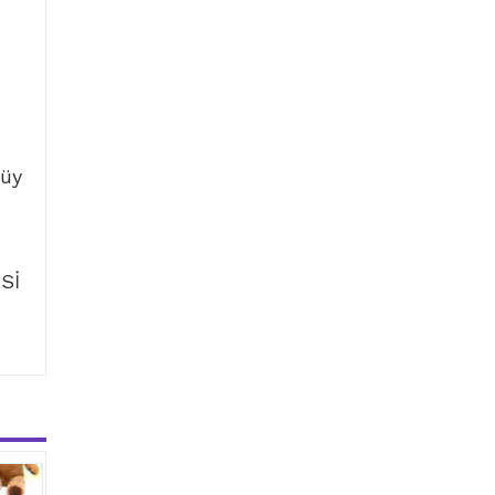
tüy
Sİ