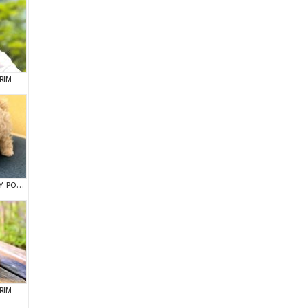
RIM
EN AKILLI VE TATLI TOY POODLE BEBEKLERIMIZ
RIM