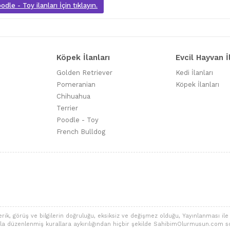
dle - Toy ilanları İçin tıklayın.
Köpek İlanları
Evcil Hayvan İ
Golden Retriever
Kedi İlanları
Pomeranian
Köpek İlanları
Chihuahua
Terrier
Poodle - Toy
French Bulldog
 görüş ve bilgilerin doğruluğu, eksiksiz ve değişmez olduğu, Yayınlanması ile ilgi
alarla düzenlenmiş kurallara aykırılığından hiçbir şekilde SahibimOlurmusun.com s