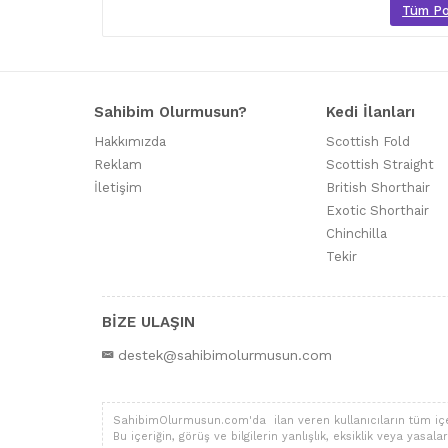
Tüm Poo
Sahibim Olurmusun?
Kedi İlanları
Hakkımızda
Scottish Fold
Reklam
Scottish Straight
İletişim
British Shorthair
Exotic Shorthair
Chinchilla
Tekir
BİZE ULAŞIN
destek@sahibimolurmusun.com
SahibimOlurmusun.com'da ilan veren kullanıcıların tüm içerik,
Bu içeriğin, görüş ve bilgilerin yanlışlık, eksiklik veya yas