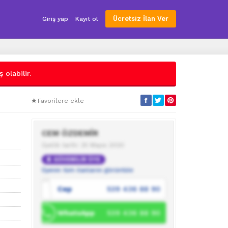
Ücretsiz İlan Ver
Giriş yap
Kayıt ol
 olabilir.
Favorilere ekle
CEM ÖZDEMİR
Üyelik tarihi: 25 Mayıs 2020
GÜVENİLİR ÜYE
Üyenin tüm ilanlarını görüntüle
Cep
539 436 88 90
WhatsApp
539 436 88 90