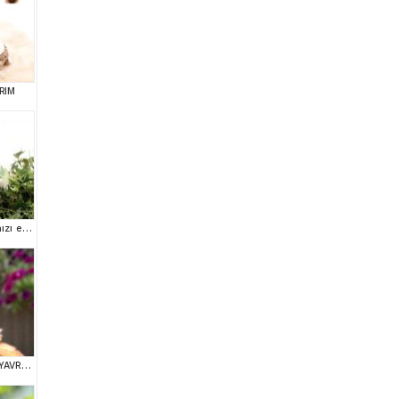
RIM
Mini boy puppy kıpkırmızı ev üretimi TOOY POODLE
TOY POODLE SEVİMLİ YAVRULAR EV ÜRETİMİ