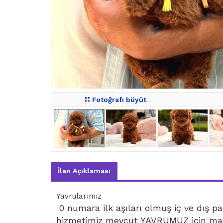
Fotoğrafı büyüt
İlan Açıklaması
Yavrularımız
0 numara ilk aşıları olmuş iç ve dış par
hizmetimiz mevcut YAVRUMUZ için mad