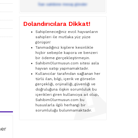
İlan sahibine mesaj gönder
Dolandırıcılara Dikkat!
Sahipleneceğiniz evcil hayvanların
sahipleri ile mutlaka yüz yüze
görüşün!
Tanımadığınız kişilere kesinlikle
hiçbir sebeple kapora ve benzeri
bir ödeme gerçekleştirmeyin.
SahibimOlurmusun.com sitesi asla
hayvan satışı yapmamaktadır.
Kullanıcılar tarafından sağlanan her
türlü ilan, bilgi, içerik ve görselin
gerçekliği, orijinalliği, güvenliği ve
doğruluğuna ilişkin sorumluluk bu
içerikleri giren kullanıcıya ait olup,
SahibimOlurmusun.com bu
hususlarla ilgili herhangi bir
sorumluluğu bulunmamaktadır.
ner