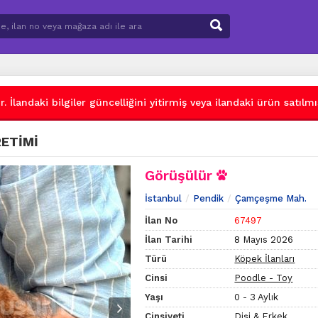
 İlandaki bilgiler güncelliğini yitirmiş veya ilandaki ürün satılmış
RETİMİ
Görüşülür
İstanbul
Pendik
Çamçeşme Mah.
İlan No
67497
İlan Tarihi
8 Mayıs 2026
Türü
Köpek İlanları
Cinsi
Poodle - Toy
Yaşı
0 - 3 Aylık
Cinsiyeti
Dişi & Erkek